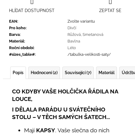
HLÍDAT DOSTUPNOST
ZEPTAT SE
EAN
:
Zvolte variantu
Pro koho
:
Dívčí
Barva
:
Růžová
,
Smetanová
Materiál
:
Bavlna
Roční období
:
Léto
#sizes_table#
:
/tabulka-velikosti-saty/
Popis
Hodnocení (2)
Související (7)
Materiál
Údržb
CO KDYBY VAŠE HOLČIČKA ŘÁDILA NA
LOUCE,
I DĚLALA PARÁDU U SVÁTEČNÍHO
STOLU – V TĚCH SAMÝCH ŠATECH...
Mají
KAPSY
. Vaše slečna do nich