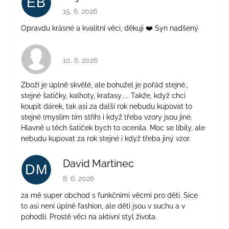
EB
Hodnocení obchodu je 5 z 5 hvězdiček.
15. 6. 2026
Opravdu krásné a kvalitní věci, děkuji ❤️ Syn nadšený
Hodnocení obchodu je 4 z 5 hvězdiček.
10. 6. 2026
Zboží je úplně skvělé, ale bohužel je pořád stejné.,
stejné šatičky, kalhoty, kraťasy..... Takže, když chci
koupit dárek, tak asi za další rok nebudu kupovat to
stejné (myslím tím střih) i když třeba vzory jsou jiné.
Hlavně u těch šatiček bych to ocenila. Moc se líbily, ale
nebudu kupovat za rok stejné i když třeba jiný vzor.
David Martinec
DM
Hodnocení obchodu je 5 z 5 hvězdiček.
8. 6. 2026
za mě super obchod s funkčními věcmi pro děti. Sice
to asi není úplně fashion, ale děti jsou v suchu a v
pohodlí. Prostě věci na aktivní styl života.