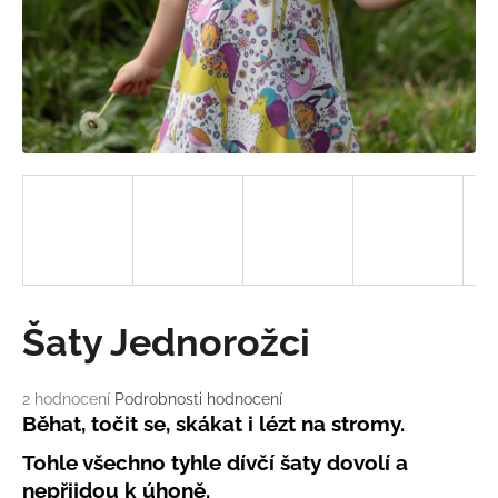
a
j
í
t
?
HLEDAT
Šaty Jednorožci
D
o
Průměrné
2 hodnocení
Podrobnosti hodnocení
p
hodnocení
Běhat, točit se, skákat i lézt na stromy.
o
produktu
r
Tohle všechno tyhle dívčí šaty dovolí a
je
u
5,0
nepřijdou k úhoně.