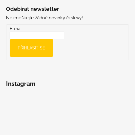
á
Odebírat newsletter
p
Nezmeškejte žádné novinky či slevy!
a
t
E-mail
í
PŘIHLÁSIT SE
Instagram