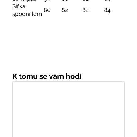
Šířka
80
82
82
84
spodní lem