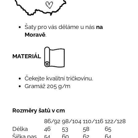
Šaty pro vás děláme u nás
na
Moravě
.
MATERIÁL
Čekejte kvalitní tričkovinu.
Gramáž 205 g/m
Rozměry šatů v cm
86/92
98/104
110/116
122/128
Délka
46
53
58
65
Šířka pas
54
60
62
64