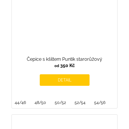
Čepice s kšiltem Puntík starorůžový
350 Kč
od
DETAIL
44/46
48/50
50/52
52/54
54/56