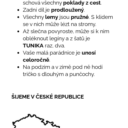
schová všechny
poklady z cest
.
Zadní díl je
prodloužený
.
Všechny
lemy
jsou
pružné
. S klidem
se v nich může lézt na stromy.
Až slečna povyroste, může si k nim
obléknout legíny a z šatů je
TUNIKA
raz, dva.
Vaše malá parádnice je
unosí
celoročně
.
Na podzim a v zimě pod ně hodí
tričko s dlouhým a punčochy.
ŠIJEME V ČESKÉ REPUBLICE