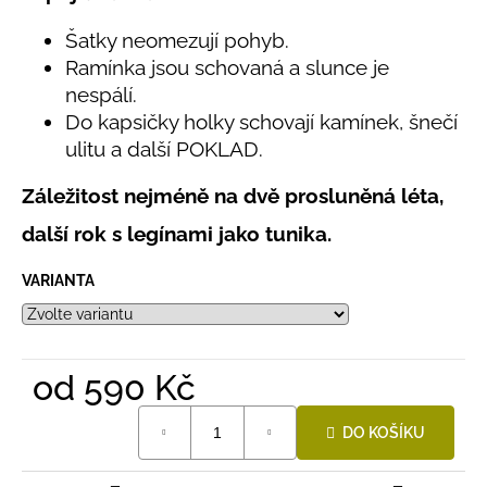
č
z
u
5
Šatky neomezují pohyb.
hvězdiček.
j
Ramínka jsou schovaná a slunce je
e
nespálí.
m
Do kapsičky holky schovají kamínek, šnečí
e
ulitu a další POKLAD.
LETNÍ
Záležitost nejméně na dvě prosluněná léta,
RYCHLESCHNOUCÍ
KALHOTY
další rok s legínami jako tunika.
ŽLUTÉ
695
VARIANTA
Kč
od
590 Kč
Měrná
DO KOŠÍKU
cena: