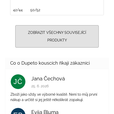
42/44
50/52
ZOBRAZIT VŠECHNY SOUVISEJÍCÍ
PRODUKTY
Jana Čechová
JČ
Hodnocení obchodu je 5 z 5 hvězdiček.
25. 6. 2026
Zboží jako vždy ve výborné kvalitě. Není to můj první
nákup a určitě si jej ještě několikrát zopakuji.
Evija Bluma