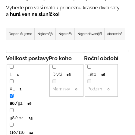
a
Vyberte pro vaši malou princeznu krásné dívčí šaty
j
a
hurá ven na sluníčko!
í
Ř
t
a
Doporučujeme
Nejlevnější
Nejdražší
Nejprodávanější
Abecedně
?
z
e
n
Velikost postavy
Pro koho
Roční období
í
HLEDAT
p
L
Dívčí
Léto
1
16
16
r
o
XL
Maminky
Podzim
1
0
0
D
d
o
86/92
u
16
p
k
o
98/104
15
t
r
ů
u
110/116
12