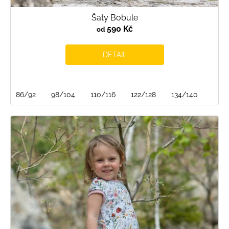
Šaty Bobule
590 Kč
od
DETAIL
86/92
98/104
110/116
122/128
134/140