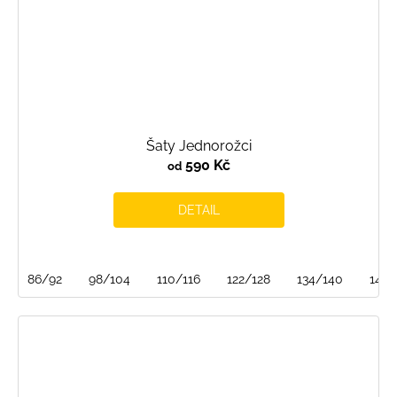
Šaty Jednorožci
590 Kč
od
DETAIL
86/92
98/104
110/116
122/128
134/140
146/