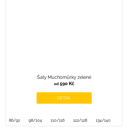
Šaty Muchomůrky zelené
590 Kč
od
DETAIL
86/92
98/104
110/116
122/128
134/140