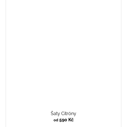
Šaty Citróny
590 Kč
od