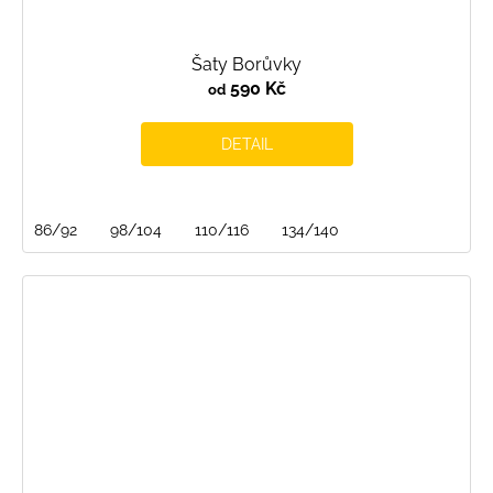
Šaty Borůvky
590 Kč
od
DETAIL
86/92
98/104
110/116
134/140