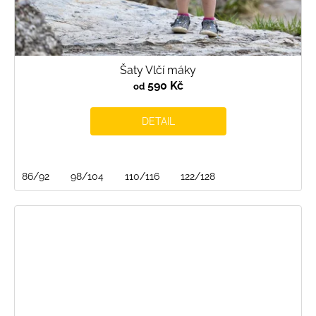
Šaty Vlčí máky
590 Kč
od
DETAIL
86/92
98/104
110/116
122/128