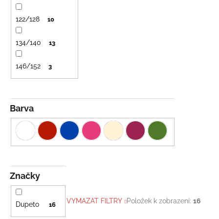
č
u
122/128
10
j
e
134/140
m
13
e
146/152
3
LETNÍ
KLOBOUČEK
S
Barva
OUŠKY
UV
30
BÍLÝ
395
Kč
Značky
VYMAZAT FILTRY
Položek k zobrazení:
16
Dupeto
16