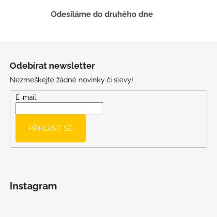
ý
p
Odesíláme do druhého dne
i
s
u
Z
á
Odebírat newsletter
p
Nezmeškejte žádné novinky či slevy!
a
t
E-mail
í
PŘIHLÁSIT SE
Instagram