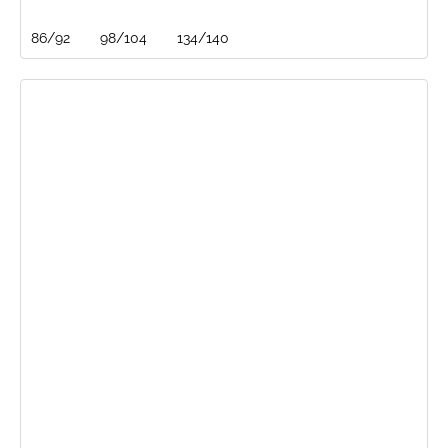
86/92
98/104
134/140