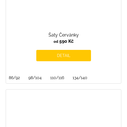
Šaty Červánky
590 Kč
od
DETAIL
86/92
98/104
110/116
134/140