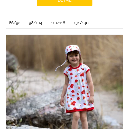
DETAIL
86/92
98/104
110/116
134/140