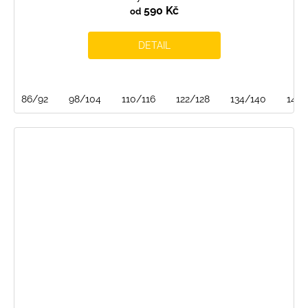
590 Kč
od
DETAIL
86/92
98/104
110/116
122/128
134/140
146/