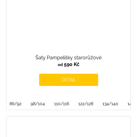
Šaty Pampelišky starorůžové
590 Kč
od
DETAIL
86/92
98/104
110/116
122/128
134/140
146/