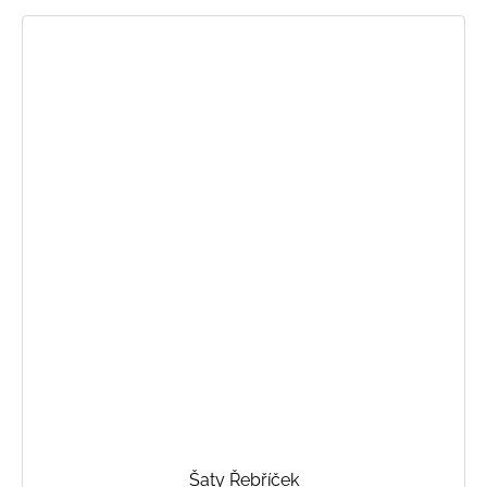
Šaty Řebříček