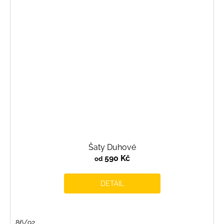
Šaty Duhové
590 Kč
od
DETAIL
86/92