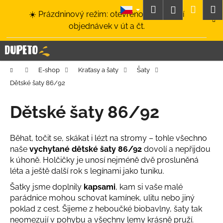
K
Přejít
Hledat
Nákup
M
Přihlášení
☀️ Prázdninový režim: otevřeno a odesílání
na
o
obsah
Zpět
Zpět
objednávek v út a čt.
košík
š
í
C
k
o
Domů
E-shop
Kraťasy a šaty
Šaty
p
Dětské šaty 86/92
o
t
Dětské šaty 86/92
ř
e
Běhat, točit se, skákat i lézt na stromy – tohle všechno
b
naše
vychytané dětské šaty 86/92
dovolí a nepřijdou
u
k úhoně. Holčičky je unosí nejméně dvě prosluněná
j
léta a ještě další rok s legínami jako tuniku.
e
Šatky jsme doplnily
kapsami
, kam si vaše malé
t
parádnice mohou schovat kamínek, ulitu nebo jiný
e
poklad z cest. Šijeme z heboučké biobavlny, šaty tak
neomezují v pohybu a všechny lemy krásně pruží.
n