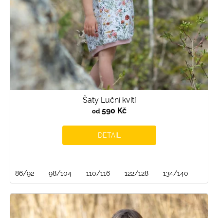
Šaty Luční kvítí
590 Kč
od
DETAIL
86/92
98/104
110/116
122/128
134/140