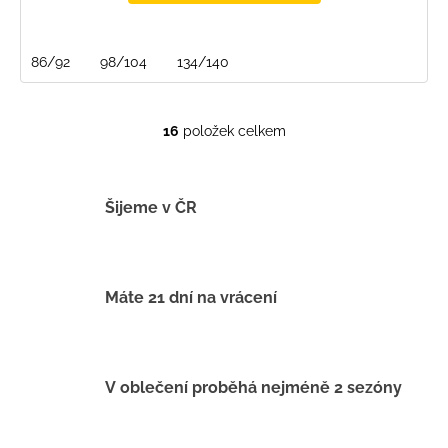
86/92
98/104
134/140
16
položek celkem
O
v
l
á
Šijeme v ČR
d
a
c
í
Máte 21 dní na vrácení
p
r
v
k
V oblečení proběhá nejméně 2 sezóny
y
v