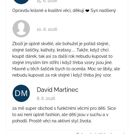
15. 6. 2026
Opravdu krásné a kvalitní věci, děkuji ❤️ Syn nadšený
Hodnocení obchodu je 4 z 5 hvězdiček.
10. 6. 2026
Zboží je úplně skvělé, ale bohužel je pořád stejné.,
stejné šatičky, kalhoty, kraťasy..... Takže, když chci
koupit dárek, tak asi za další rok nebudu kupovat to
stejné (myslím tím střih) i když třeba vzory jsou jiné.
Hlavně u těch šatiček bych to ocenila. Moc se líbily, ale
nebudu kupovat za rok stejné i když třeba jiný vzor.
David Martinec
DM
Hodnocení obchodu je 5 z 5 hvězdiček.
8. 6. 2026
za mě super obchod s funkčními věcmi pro děti. Sice
to asi není úplně fashion, ale děti jsou v suchu a v
pohodlí. Prostě věci na aktivní styl života.