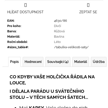
HLÍDAT DOSTUPNOST
ZEPTAT SE
EAN
:
4630/86
Pro koho
:
Dívčí
Barva
:
Růžová
Materiál
:
Bavlna
Roční období
:
Léto
#sizes_table#
:
/tabulka-velikosti-saty/
Popis
Hodnocení
Související (4)
Materiál
Údržba
CO KDYBY VAŠE HOLČIČKA ŘÁDILA NA
LOUCE,
I DĚLALA PARÁDU U SVÁTEČNÍHO
STOLU – V TĚCH SAMÝCH ŠATECH...
Mají
KAPSY
. Vaše slečna do nich