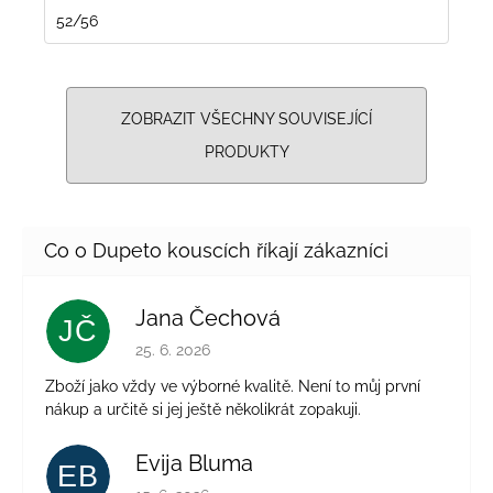
52/56
ZOBRAZIT VŠECHNY SOUVISEJÍCÍ
PRODUKTY
Jana Čechová
JČ
Hodnocení obchodu je 5 z 5 hvězdiček.
25. 6. 2026
Zboží jako vždy ve výborné kvalitě. Není to můj první
nákup a určitě si jej ještě několikrát zopakuji.
Evija Bluma
EB
Hodnocení obchodu je 5 z 5 hvězdiček.