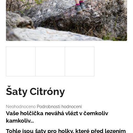
a
j
í
t
?
HLEDAT
Šaty Citróny
D
o
Průměrné
Neohodnoceno
Podrobnosti hodnocení
p
hodnocení
Vaše holčička neváhá vlézt v čemkoliv
o
produktu
kamkoliv...
r
je
u
0,0
Tohle jsou šaty pro holky, které před lezením