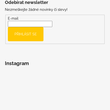
Odebírat newsletter
p
Nezmeškejte žádné novinky či slevy!
a
t
E-mail
í
PŘIHLÁSIT SE
Instagram