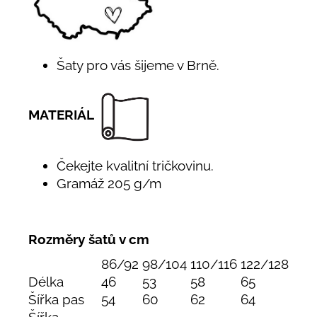
Šaty pro vás šijeme v Brně.
MATERIÁL
Čekejte kvalitní tričkovinu.
Gramáž 205 g/m
Rozměry šatů v cm
86/92
98/104
110/116
122/128
Délka
46
53
58
65
Šířka pas
54
60
62
64