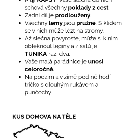
schová všechny
poklady z cest
.
Zadní díl je
prodloužený
.
Všechny
lemy
jsou
pružné
. S klidem
se v nich může lézt na stromy.
Až slečna povyroste, může si k nim
obléknout legíny a z šatů je
TUNIKA
raz, dva.
Vaše malá parádnice je
unosí
celoročně
.
Na podzim a v zimě pod ně hodí
tričko s dlouhým rukávem a
punčochy.
KUS DOMOVA NA TĚLE