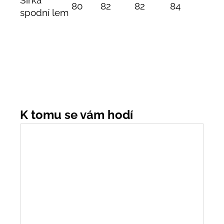
Šířka
80
82
82
84
spodní lem