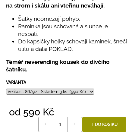
č
z
na strom i skálu ani vteřinu neváhají.
u
5
hvězdiček.
j
Šatky neomezují pohyb.
e
Ramínka jsou schovaná a slunce je
m
nespálí.
e
Do kapsičky holky schovají kamínek, šnečí
ulitu a další POKLAD.
LETNÍ
KLOBOUČEK
Téměř neverending kousek do dívčího
S
OUŠKY
šatníku.
UV
30
BÍLÝ
VARIANTA
395
Kč
od
590 Kč
Měrná
DO KOŠÍKU
cena: