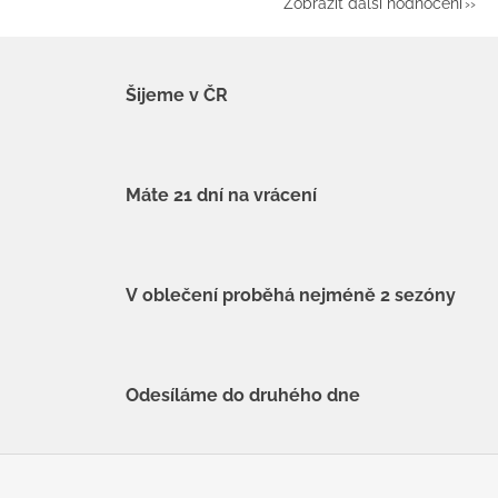
Zobrazit další hodnocení
Šijeme v ČR
Máte 21 dní na vrácení
V oblečení proběhá nejméně 2 sezóny
Odesíláme do druhého dne
Z
á