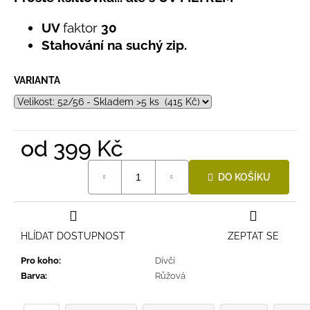
č
produktu
u
je
UV
faktor
30
j
5,0
Stahování na suchý zip.
e
z
5
m
hvězdiček.
e
VARIANTA
LETNÍ
KLOBOUČEK
S
od
399 Kč
OUŠKY
UV
Měrná
30
DO KOŠÍKU
cena:
BÍLÝ
395
Kč
HLÍDAT DOSTUPNOST
ZEPTAT SE
Pro koho
:
Dívčí
Barva
:
Růžová