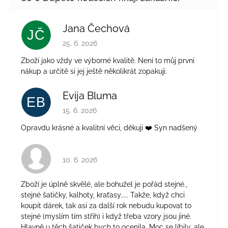
Jana Čechová
JČ
Hodnocení obchodu je 5 z 5 hvězdiček.
25. 6. 2026
Zboží jako vždy ve výborné kvalitě. Není to můj první
nákup a určitě si jej ještě několikrát zopakuji.
Evija Bluma
EB
Hodnocení obchodu je 5 z 5 hvězdiček.
15. 6. 2026
Opravdu krásné a kvalitní věci, děkuji ❤️ Syn nadšený
Hodnocení obchodu je 4 z 5 hvězdiček.
10. 6. 2026
Zboží je úplně skvělé, ale bohužel je pořád stejné.,
stejné šatičky, kalhoty, kraťasy..... Takže, když chci
koupit dárek, tak asi za další rok nebudu kupovat to
stejné (myslím tím střih) i když třeba vzory jsou jiné.
Hlavně u těch šatiček bych to ocenila. Moc se líbily, ale