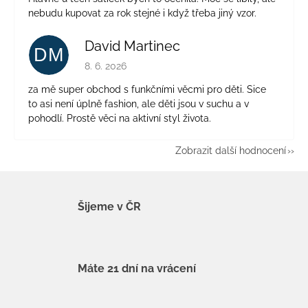
nebudu kupovat za rok stejné i když třeba jiný vzor.
David Martinec
DM
Hodnocení obchodu je 5 z 5 hvězdiček.
8. 6. 2026
za mě super obchod s funkčními věcmi pro děti. Sice
to asi není úplně fashion, ale děti jsou v suchu a v
pohodlí. Prostě věci na aktivní styl života.
Zobrazit další hodnocení
Šijeme v ČR
Máte 21 dní na vrácení