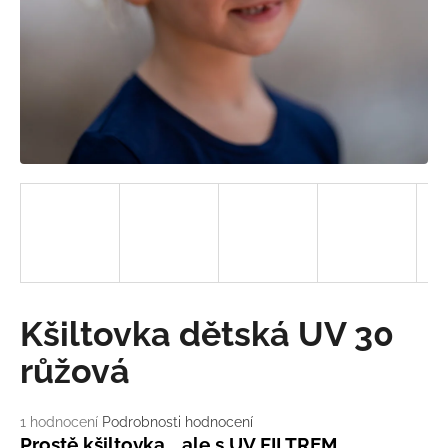
a
j
í
t
?
HLEDAT
D
Kšiltovka dětská UV 30
o
p
růžová
o
r
Průměrné
1 hodnocení
Podrobnosti hodnocení
u
hodnocení
Prostě kšiltovka... ale s UV FILTREM