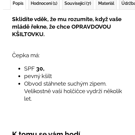
Popis
Hodnocení (1)
Související (7)
Materiál
Údržb
Sklidíte vděk, že mu rozumíte, když vaše
mládě řekne, že chce OPRAVDOVOU
KŠILTOVKU.
Čepka má:
SPF
30,
pevný kšilt
Obvod stáhnete suchým zipem.
Velikostně vaší holčičce vydrží několik
let.