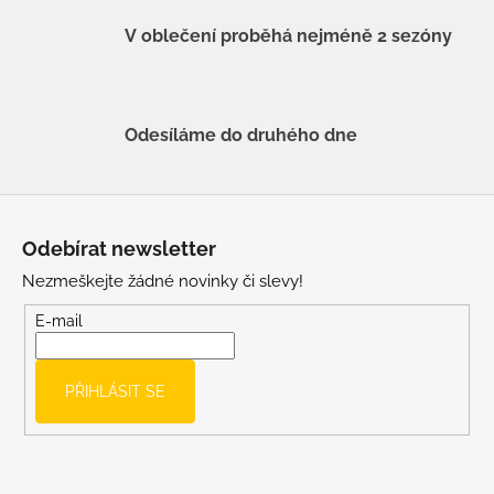
V oblečení proběhá nejméně 2 sezóny
Odesíláme do druhého dne
Z
á
Odebírat newsletter
p
Nezmeškejte žádné novinky či slevy!
a
t
E-mail
í
PŘIHLÁSIT SE