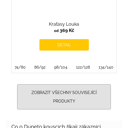
Kraťasy Louka
369 Kč
od
DETAIL
74/80
86/92
98/104
122/128
134/140
14
ZOBRAZIT VŠECHNY SOUVISEJÍCÍ
PRODUKTY