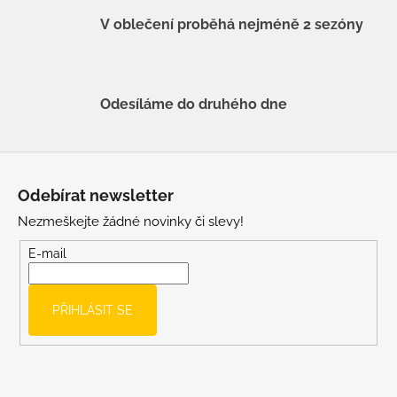
V oblečení proběhá nejméně 2 sezóny
Odesíláme do druhého dne
Z
á
Odebírat newsletter
p
Nezmeškejte žádné novinky či slevy!
a
t
E-mail
í
PŘIHLÁSIT SE