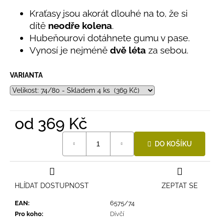
č
z
u
Kraťasy jsou akorát dlouhé na to, že si
5
hvězdiček.
j
dítě
neodře kolena
.
e
Hubeňourovi dotáhnete gumu v pase.
m
Vynosí je nejméně
dvě léta
za sebou.
e
VARIANTA
LETNÍ
RYCHLESCHNOUCÍ
KALHOTY
TYRKYSOVÉ
KORÁLKY
od
369 Kč
695
Měrná
Kč
DO KOŠÍKU
cena:
HLÍDAT DOSTUPNOST
ZEPTAT SE
EAN
:
6575/74
Pro koho
:
Dívčí