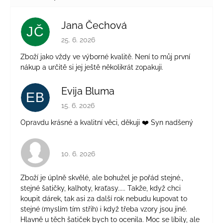
Jana Čechová
JČ
Hodnocení obchodu je 5 z 5 hvězdiček.
25. 6. 2026
Zboží jako vždy ve výborné kvalitě. Není to můj první
nákup a určitě si jej ještě několikrát zopakuji.
Evija Bluma
EB
Hodnocení obchodu je 5 z 5 hvězdiček.
15. 6. 2026
Opravdu krásné a kvalitní věci, děkuji ❤️ Syn nadšený
Hodnocení obchodu je 4 z 5 hvězdiček.
10. 6. 2026
Zboží je úplně skvělé, ale bohužel je pořád stejné.,
stejné šatičky, kalhoty, kraťasy..... Takže, když chci
koupit dárek, tak asi za další rok nebudu kupovat to
stejné (myslím tím střih) i když třeba vzory jsou jiné.
Hlavně u těch šatiček bych to ocenila. Moc se líbily, ale