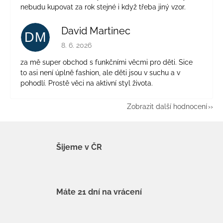
nebudu kupovat za rok stejné i když třeba jiný vzor.
David Martinec
DM
Hodnocení obchodu je 5 z 5 hvězdiček.
8. 6. 2026
za mě super obchod s funkčními věcmi pro děti. Sice
to asi není úplně fashion, ale děti jsou v suchu a v
pohodlí. Prostě věci na aktivní styl života.
Zobrazit další hodnocení
Šijeme v ČR
Máte 21 dní na vrácení