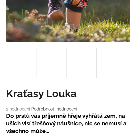
a
j
í
t
?
HLEDAT
Kraťasy Louka
D
o
Průměrné
2 hodnocení
Podrobnosti hodnocení
p
hodnocení
Do prstů vás příjemně hřeje vyhřátá zem, na
o
produktu
uších visí třešňový náušnice, nic se nemusí a
r
je
u
všechno může...
5,0