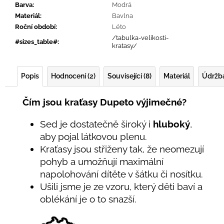
Barva
:
Modrá
Materiál
:
Bavlna
Roční období
:
Léto
/tabulka-velikosti-
#sizes_table#
:
kratasy/
Popis
Hodnocení (2)
Související (8)
Materiál
Údržb
Čím jsou kraťasy Dupeto výjimečné?
Sed je dostatečně široký i
hluboký
,
aby pojal látkovou plenu.
Kraťasy jsou střiženy tak, že neomezují
pohyb a umožňují maximální
napolohování dítěte v šátku či nosítku.
Ušili jsme je ze vzoru, který děti baví a
oblékání je o to snazší.