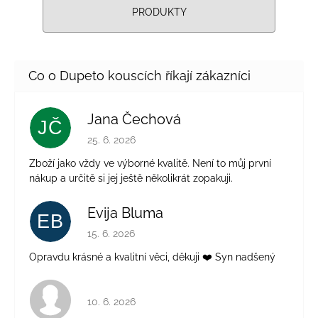
PRODUKTY
Jana Čechová
JČ
Hodnocení obchodu je 5 z 5 hvězdiček.
25. 6. 2026
Zboží jako vždy ve výborné kvalitě. Není to můj první
nákup a určitě si jej ještě několikrát zopakuji.
Evija Bluma
EB
Hodnocení obchodu je 5 z 5 hvězdiček.
15. 6. 2026
Opravdu krásné a kvalitní věci, děkuji ❤️ Syn nadšený
Hodnocení obchodu je 4 z 5 hvězdiček.
10. 6. 2026