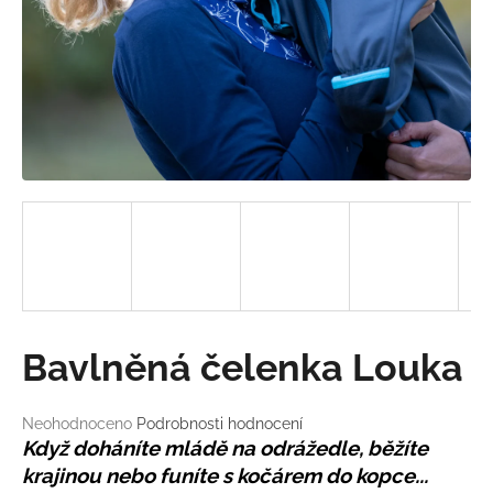
a
j
í
t
?
HLEDAT
D
Bavlněná čelenka Louka
o
p
o
Průměrné
Neohodnoceno
Podrobnosti hodnocení
hodnocení
r
Když doháníte mládě na odrážedle, běžíte
produktu
u
krajinou nebo funíte s kočárem do kopce...
je