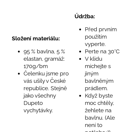
Údržba:
Před prvním
použitím
Složení materiálu:
vyperte.
95 % bavlna, 5 %
Perte na 30°C
elastan, gramáž:
V klidu
170g/bm
míchejte s
Čelenku jsme pro
jiným
vás ušily v České
bavlněným
republice. Stejně
prádlem.
jako všechny
Když byste
Dupeto
moc chtěly,
vychytávky.
žehlete na
bavlnu. (Ale
není to