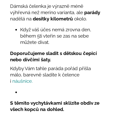
Dámská čelenka je výrazně méně
výhřevná než merino varianta, ale
parády
nadělá na
desítky kilometrů
okolo.
Když váš účes nemá zrovna den,
během 5ti vteřin se zas na sebe
můžete dívat.
Doporučujeme sladit s dětskou čepicí
nebo dívčími šaty.
Kdyby Vám tahle paráda pořád přišla
málo, barevně sladíte k čelence
i
náušnice.
S těmito vychytávkami s
klízíte obdiv ze
všech kopců na dohled.