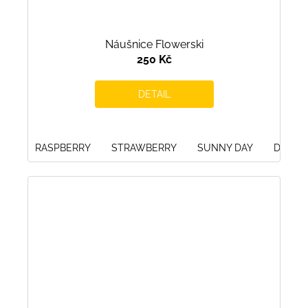
Náušnice Flowerski
250 Kč
DETAIL
RASPBERRY
STRAWBERRY
SUNNY DAY
DEEP 