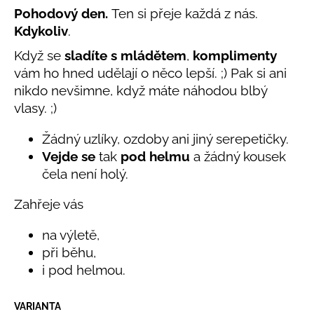
č
0,0
Pohodový den.
Ten si přeje každá z nás.
u
z
Kdykoliv
.
j
5
e
hvězdiček.
Když se
sladíte s mládětem
,
komplimenty
m
vám ho hned udělají o něco lepší. ;) Pak si ani
e
nikdo nevšimne, když máte náhodou blbý
vlasy. ;)
LETNÍ
KLOBOUČEK
Žádný uzlíky, ozdoby ani jiný serepetičky.
S
Vejde se
tak
pod helmu
a žádný kousek
OUŠKY
UV
čela není holý.
30
BÍLÝ
Zahřeje vás
395
Kč
na výletě,
při běhu,
i pod helmou.
VARIANTA