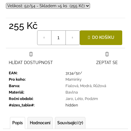
255 Kč
Měrná
DO KOŠÍKU
cena:
HLÍDAT DOSTUPNOST
ZEPTAT SE
EAN
:
3134/52/
Pro koho
:
Maminky
Barva
:
Fialová
,
Modrá
,
Růžová
Materiál
:
Bavlna
Roční období
:
Jaro
,
Léto
,
Podzim
#sizes_table#
:
hidden
Popis
Hodnocení
Související (7)