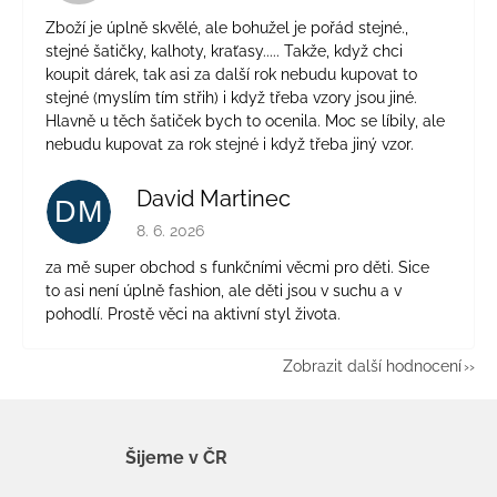
Zboží je úplně skvělé, ale bohužel je pořád stejné.,
stejné šatičky, kalhoty, kraťasy..... Takže, když chci
koupit dárek, tak asi za další rok nebudu kupovat to
stejné (myslím tím střih) i když třeba vzory jsou jiné.
Hlavně u těch šatiček bych to ocenila. Moc se líbily, ale
nebudu kupovat za rok stejné i když třeba jiný vzor.
David Martinec
DM
Hodnocení obchodu je 5 z 5 hvězdiček.
8. 6. 2026
za mě super obchod s funkčními věcmi pro děti. Sice
to asi není úplně fashion, ale děti jsou v suchu a v
pohodlí. Prostě věci na aktivní styl života.
Zobrazit další hodnocení
Šijeme v ČR