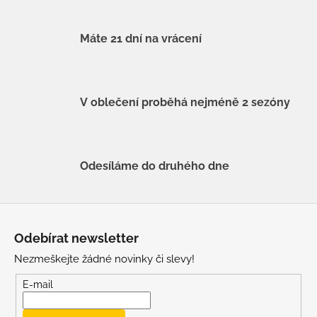
Máte 21 dní na vrácení
V oblečení proběhá nejméně 2 sezóny
Odesíláme do druhého dne
Z
á
Odebírat newsletter
p
Nezmeškejte žádné novinky či slevy!
a
t
E-mail
í