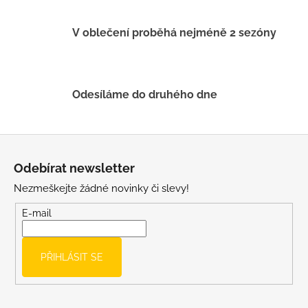
v
k
V oblečení proběhá nejméně 2 sezóny
y
v
ý
p
Odesíláme do druhého dne
i
s
u
Z
á
Odebírat newsletter
p
Nezmeškejte žádné novinky či slevy!
a
t
E-mail
í
PŘIHLÁSIT SE