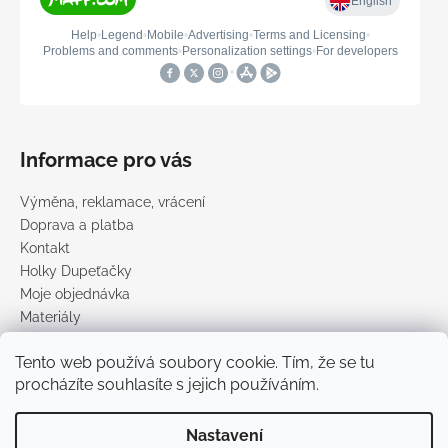
Informace pro vás
Výměna, reklamace, vrácení
Doprava a platba
Kontakt
Holky Dupeťačky
Moje objednávka
Materiály
Obchodní podmínky
Tento web používá soubory cookie. Tím, že se tu
Podmínky ochrany osobních údajů
procházíte souhlasíte s jejich používáním.
Prodávané značky
Nastavení