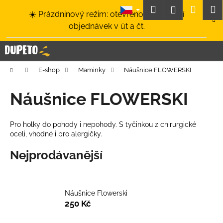
K
Přejít
Hledat
Nákup
M
Přihlášení
☀️ Prázdninový režim: otevřeno a odesílání
na
o
obsah
Zpět
Zpět
objednávek v út a čt.
košík
š
í
C
k
o
Domů
E-shop
Maminky
Náušnice FLOWERSKI
p
o
Náušnice FLOWERSKI
t
ř
Pro holky do pohody i nepohody. S tyčinkou z chirurgické
e
oceli, vhodné i pro alergičky.
b
Nejprodávanější
u
j
e
Náušnice Flowerski
t
250 Kč
e
n