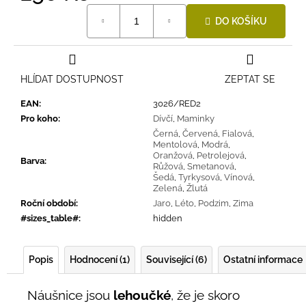
Měrná
DO KOŠÍKU
cena:
HLÍDAT DOSTUPNOST
ZEPTAT SE
EAN
:
3026/RED2
Pro koho
:
Dívčí
,
Maminky
Černá
,
Červená
,
Fialová
,
Mentolová
,
Modrá
,
Oranžová
,
Petrolejová
,
Barva
:
Růžová
,
Smetanová
,
Šedá
,
Tyrkysová
,
Vínová
,
Zelená
,
Žlutá
Roční období
:
Jaro
,
Léto
,
Podzim
,
Zima
#sizes_table#
:
hidden
Popis
Hodnocení (1)
Související (6)
Ostatní informace
Náušnice jsou
lehoučké
, že je skoro