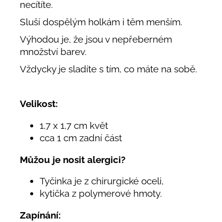
necítíte.
Sluší dospělým holkám i těm menším.
Výhodou je, že jsou v nepřeberném
množství barev.
Vždycky je sladíte s tím, co máte na sobě.
Velikost:
1,7 x 1,7 cm květ
cca 1 cm zadní část
Můžou je nosit alergici?
Tyčinka je z chirurgické oceli,
kytička z polymerové hmoty.
Zapínání: