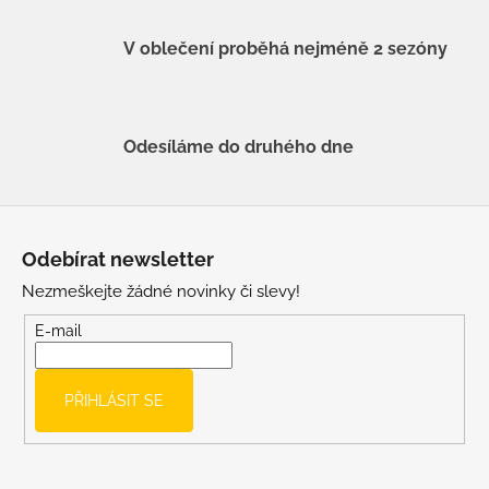
V oblečení proběhá nejméně 2 sezóny
Odesíláme do druhého dne
Z
á
Odebírat newsletter
p
Nezmeškejte žádné novinky či slevy!
a
t
E-mail
í
PŘIHLÁSIT SE