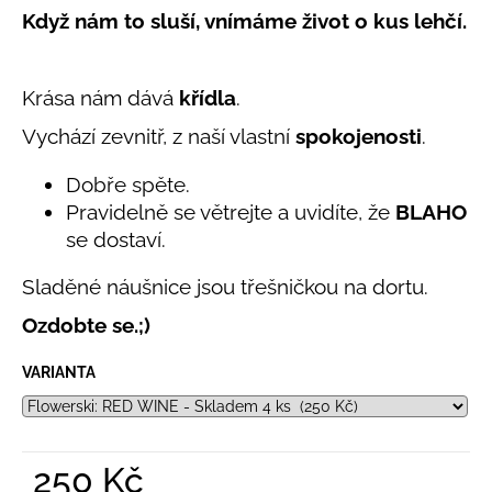
č
5,0
Když nám to sluší, vnímáme život o kus lehčí.
u
z
j
5
e
hvězdiček.
Krása nám dává
křídla
.
m
e
Vychází zevnitř, z naší vlastní
spokojenosti
.
Dobře spěte.
LETNÍ
KLOBOUČEK
Pravidelně se větrejte a uvidíte, že
BLAHO
S
se dostaví.
OUŠKY
UV
30
Sladěné náušnice jsou třešničkou na dortu.
BÍLÝ
Ozdobte se.;)
395
Kč
VARIANTA
250 Kč