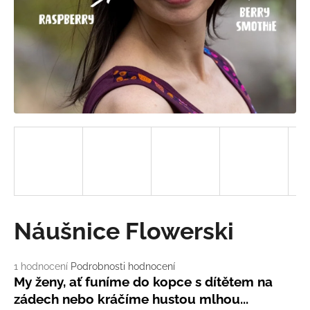
a
j
í
t
?
HLEDAT
D
Náušnice Flowerski
o
p
o
Průměrné
1 hodnocení
Podrobnosti hodnocení
hodnocení
r
My ženy, ať funíme do kopce s dítětem na
produktu
u
zádech nebo kráčíme hustou mlhou...
je