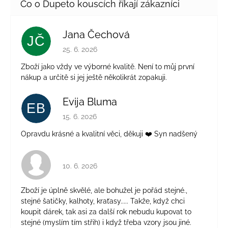
Jana Čechová
JČ
Hodnocení obchodu je 5 z 5 hvězdiček.
25. 6. 2026
Zboží jako vždy ve výborné kvalitě. Není to můj první
nákup a určitě si jej ještě několikrát zopakuji.
Evija Bluma
EB
Hodnocení obchodu je 5 z 5 hvězdiček.
15. 6. 2026
Opravdu krásné a kvalitní věci, děkuji ❤️ Syn nadšený
Hodnocení obchodu je 4 z 5 hvězdiček.
10. 6. 2026
Zboží je úplně skvělé, ale bohužel je pořád stejné.,
stejné šatičky, kalhoty, kraťasy..... Takže, když chci
koupit dárek, tak asi za další rok nebudu kupovat to
stejné (myslím tím střih) i když třeba vzory jsou jiné.