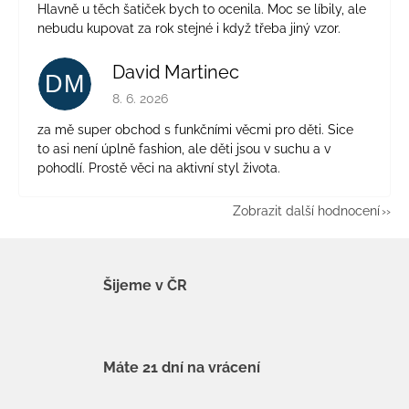
Hlavně u těch šatiček bych to ocenila. Moc se líbily, ale
nebudu kupovat za rok stejné i když třeba jiný vzor.
David Martinec
DM
Hodnocení obchodu je 5 z 5 hvězdiček.
8. 6. 2026
za mě super obchod s funkčními věcmi pro děti. Sice
to asi není úplně fashion, ale děti jsou v suchu a v
pohodlí. Prostě věci na aktivní styl života.
Zobrazit další hodnocení
Šijeme v ČR
Máte 21 dní na vrácení