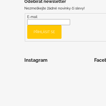
Odebírat newsletter
p
Nezmeškejte žádné novinky či slevy!
a
t
E-mail
í
PŘIHLÁSIT SE
Instagram
Face