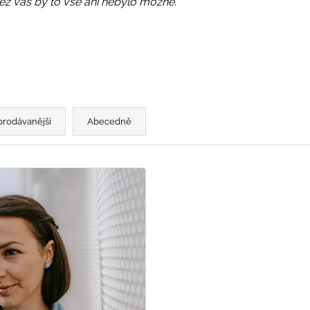
PRUHY MODRÉ
bez vás by to vše ani nebylo možné."
395 Kč
435 Kč
prodávanější
Abecedně