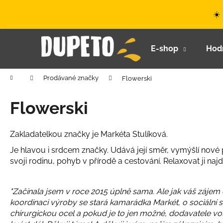
K
Přejít
☀️
na
o
obsah
Zpět
Zpět
š
do
do
í
E-shop
Hod
k
obchodu
obchodu
Domů
Prodávané značky
Flowerski
Flowerski
Zakladatelkou značky je Markéta Stulíková.
Je hlavou i srdcem značky. Udává její směr, vymýšlí nové p
svoji rodinu, pohyb v přírodě a cestování. Relaxovat ji naj
"Začínala jsem v roce 2015 úplně sama. Ale jak váš zájem 
koordinaci výroby se stará kamarádka Markét, o sociální s
chirurgickou ocel a pokud je to jen možné, dodavatele 
LETNÍ KLOBOUČEK S OUŠKY UV 30