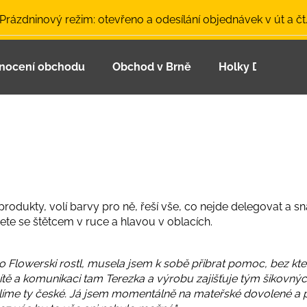
 Prázdninový režim: otevřeno a odesílání objednávek v út a čt
nocení obchodu
Obchod v Brně
Holky Dupeťačk
Co potřebujete najít?
HLEDAT
Doporučujeme
rodukty, volí barvy pro ně, řeší vše, co nejde delegovat a s
dete se štětcem v ruce a hlavou v oblacích.
o Flowerski rostl, musela jsem k sobě přibrat pomoc, bez kt
ítě a komunikaci tam Terezka a výrobu zajišťuje tým šikovnýc
volíme ty české. Já jsem momentálně na mateřské dovolené 
LETNÍ ČEPICE UV 30 SVĚTLE MODRÁ
BAMBUSOVÉ TR