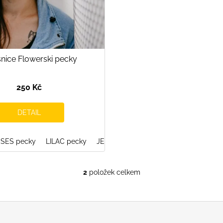
nice Flowerski pecky
250 Kč
DETAIL
SES pecky
GRAPHITE
LILAC pecky
CORAL PINK
JEANS LOVER pecky
BLUEBERRY
BERRY SMOOTHIE
MOJITO peck
2
položek celkem
O
v
l
á
d