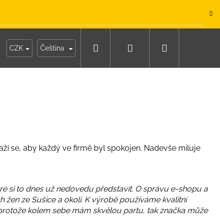
.
Hledat
Přihlášení
Nákupní
y
Moje objednávka
CZK
Čeština
košík
naží se, aby každý ve firmě byl spokojen. Nadevše miluje
eré si to dnes už nedovedu představit. O správu e-shopu a
h žen ze Sušice a okolí. K výrobě používáme kvalitní
a protože kolem sebe mám skvělou partu, tak značka může
IKO NÁMOŘNICKÉ