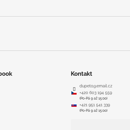
a
c
í
p
r
v
k
y
v
ý
p
book
Kontakt
i
s
dupeto
@
email.cz
u
+420 603 194 559
(Po-Pá 9 až 15:00)
+421 951 541 339
(Po-Pá 9 až 15:00)