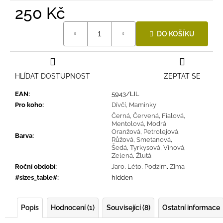
250 Kč
Měrná
DO KOŠÍKU
cena:
HLÍDAT DOSTUPNOST
ZEPTAT SE
EAN
:
5943/LIL
Pro koho
:
Dívčí
,
Maminky
Černá
,
Červená
,
Fialová
,
Mentolová
,
Modrá
,
Oranžová
,
Petrolejová
,
Barva
:
Růžová
,
Smetanová
,
Šedá
,
Tyrkysová
,
Vínová
,
Zelená
,
Žlutá
Roční období
:
Jaro
,
Léto
,
Podzim
,
Zima
#sizes_table#
:
hidden
Popis
Hodnocení (1)
Související (8)
Ostatní informace