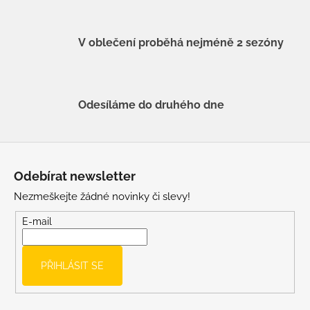
V oblečení proběhá nejméně 2 sezóny
Odesíláme do druhého dne
Z
á
Odebírat newsletter
p
Nezmeškejte žádné novinky či slevy!
a
t
E-mail
í
PŘIHLÁSIT SE