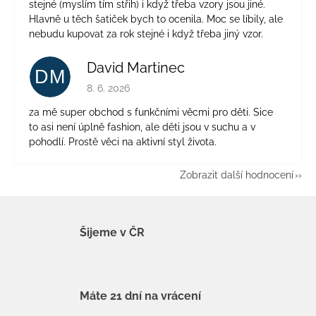
stejné (myslím tím střih) i když třeba vzory jsou jiné.
Hlavně u těch šatiček bych to ocenila. Moc se líbily, ale
nebudu kupovat za rok stejné i když třeba jiný vzor.
David Martinec
DM
Hodnocení obchodu je 5 z 5 hvězdiček.
8. 6. 2026
za mě super obchod s funkčními věcmi pro děti. Sice
to asi není úplně fashion, ale děti jsou v suchu a v
pohodlí. Prostě věci na aktivní styl života.
Zobrazit další hodnocení
Šijeme v ČR
Máte 21 dní na vrácení