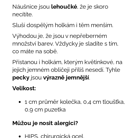
Náušnice jsou
lehoučké
, že je skoro
necítíte.
Sluší dospělým holkám i těm menším.
Výhodou je, že jsou v nepřeberném
množství barev. Vždycky je sladíte s tím,
co máte na sobě.
Přistanou i holkám, kterým květinkové, na
jejich jemném obličeji příliš nesedí. Tyhle
pecky
jsou
výrazně jemnější
.
Velikost:
1 cm průměr kolečka, 0,4 cm tloušťka,
0,9 cm puzetka
Můžou je nosit alergici?
HIPS, chirurgická ocel
.