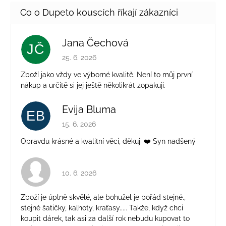
Jana Čechová
JČ
Hodnocení obchodu je 5 z 5 hvězdiček.
25. 6. 2026
Zboží jako vždy ve výborné kvalitě. Není to můj první
nákup a určitě si jej ještě několikrát zopakuji.
Evija Bluma
EB
Hodnocení obchodu je 5 z 5 hvězdiček.
15. 6. 2026
Opravdu krásné a kvalitní věci, děkuji ❤️ Syn nadšený
Hodnocení obchodu je 4 z 5 hvězdiček.
10. 6. 2026
Zboží je úplně skvělé, ale bohužel je pořád stejné.,
stejné šatičky, kalhoty, kraťasy..... Takže, když chci
koupit dárek, tak asi za další rok nebudu kupovat to