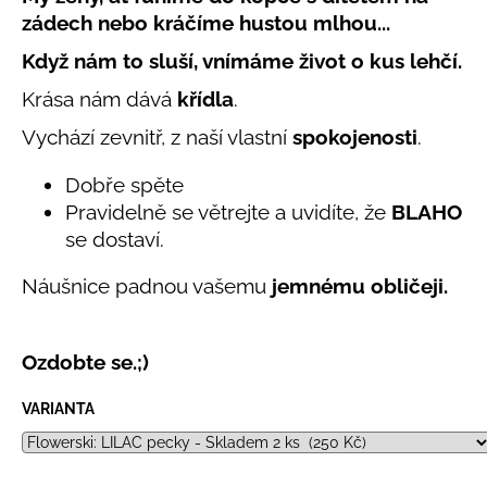
č
produktu
zádech nebo kráčíme hustou mlhou...
u
je
j
5,0
Když nám to sluší, vnímáme život o kus lehčí.
e
z
5
m
Krása nám dává
křídla
.
hvězdiček.
e
Vychází zevnitř, z naší vlastní
spokojenosti
.
Dobře spěte
LETNÍ
RYCHLESCHNOUCÍ
Pravidelně se větrejte a uvidíte, že
BLAHO
KALHOTY
se dostaví.
TYRKYSOVÉ
KORÁLKY
Náušnice padnou vašemu
jemnému obličeji.
695
Kč
Ozdobte se.;)
VARIANTA