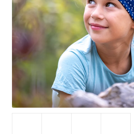
BÍLÝ
395 Kč