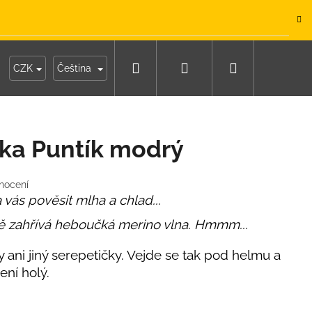
.
Hledat
Přihlášení
Nákupní
y
Moje objednávka
CZK
Čeština
košík
ka Puntík modrý
nocení
 vás pověsit mlha a chlad...
ě zahřívá heboučká merino vlna. Hmmm...
 ani jiný serepetičky. Vejde se tak pod helmu a
ení holý.
IKO NÁMOŘNICKÉ