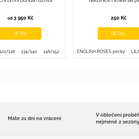
ční zimní bunda růžová
Náušnice Flowerski p
R
M
A
3 950 Kč
250 Kč
od
DETAIL
DETAIL
REST
122/128
GRAPHITE
134/140
CORAL PINK
146/152
BLUEBERRY
ENGLISH ROSES pecky
BERRY SMOOTH
LIL
V oblečení probě
Máte 21 dní na vrácení
nejméně 2 sezón