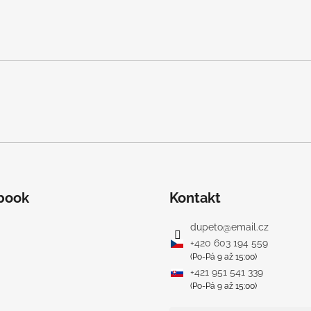
book
Kontakt
dupeto
@
email.cz
+420 603 194 559
(Po-Pá 9 až 15:00)
+421 951 541 339
(Po-Pá 9 až 15:00)