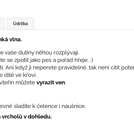
Údržba
nká vlna.
e vaše dutiny něhou rozplývají.
 se zpotit jako pes a pořád hřeje. ;)
i. Ani když ji neperete pravidelně, tak není cítit pot
e dítě ve křoví.
 vteřin můžete
vyrazit ven
.
vně sladíte k čelence i náušnice.
h vrcholů v dohledu.