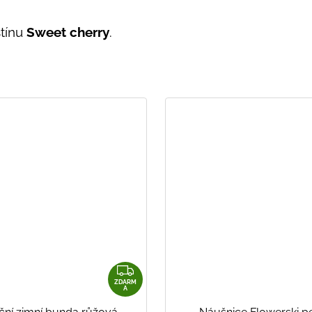
tínu
Sweet cherry
.
Z
D
ZDARM
A
A