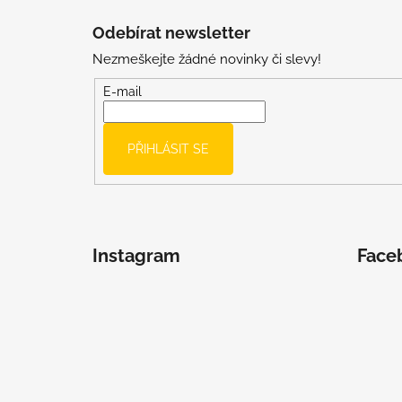
á
Odebírat newsletter
p
Nezmeškejte žádné novinky či slevy!
a
t
E-mail
í
PŘIHLÁSIT SE
Instagram
Face