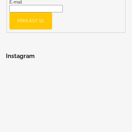
t
E-mail
í
PŘIHLÁSIT SE
Instagram