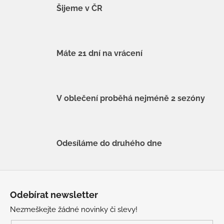
Šijeme v ČR
Máte 21 dní na vrácení
V oblečení proběhá nejméně 2 sezóny
Odesíláme do druhého dne
Z
á
Odebírat newsletter
p
Nezmeškejte žádné novinky či slevy!
a