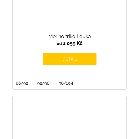
Merino triko Louka
1 059 Kč
od
DETAIL
86/92
92/98
98/104