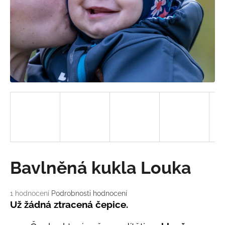
a
j
í
t
?
HLEDAT
D
Bavlněná kukla Louka
o
p
o
Průměrné
1 hodnocení
Podrobnosti hodnocení
hodnocení
r
Už žádná ztracená čepice.
produktu
u
je