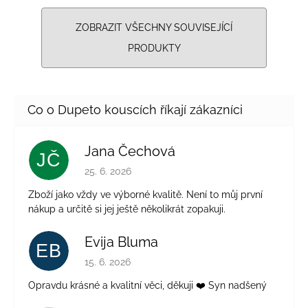
ZOBRAZIT VŠECHNY SOUVISEJÍCÍ
PRODUKTY
Jana Čechová
JČ
Hodnocení obchodu je 5 z 5 hvězdiček.
25. 6. 2026
Zboží jako vždy ve výborné kvalitě. Není to můj první
nákup a určitě si jej ještě několikrát zopakuji.
Evija Bluma
EB
Hodnocení obchodu je 5 z 5 hvězdiček.
15. 6. 2026
Opravdu krásné a kvalitní věci, děkuji ❤️ Syn nadšený