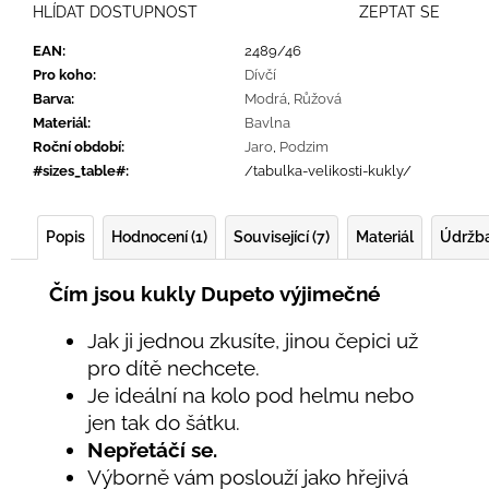
HLÍDAT DOSTUPNOST
ZEPTAT SE
EAN
:
2489/46
Pro koho
:
Dívčí
Barva
:
Modrá
,
Růžová
Materiál
:
Bavlna
Roční období
:
Jaro
,
Podzim
#sizes_table#
:
/tabulka-velikosti-kukly/
Popis
Hodnocení (1)
Související (7)
Materiál
Údržb
Čím jsou kukly Dupeto výjimečné
Jak ji jednou zkusíte, jinou čepici už
pro dítě nechcete.
Je ideální na kolo pod helmu nebo
jen tak do šátku.
Nepřetáčí se.
Výborně vám poslouží jako hřejivá