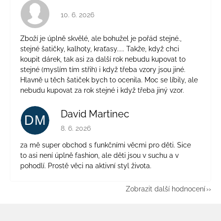
Hodnocení obchodu je 4 z 5 hvězdiček.
10. 6. 2026
Zboží je úplně skvělé, ale bohužel je pořád stejné.,
stejné šatičky, kalhoty, kraťasy..... Takže, když chci
koupit dárek, tak asi za další rok nebudu kupovat to
stejné (myslím tím střih) i když třeba vzory jsou jiné.
Hlavně u těch šatiček bych to ocenila. Moc se líbily, ale
nebudu kupovat za rok stejné i když třeba jiný vzor.
David Martinec
DM
Hodnocení obchodu je 5 z 5 hvězdiček.
8. 6. 2026
za mě super obchod s funkčními věcmi pro děti. Sice
to asi není úplně fashion, ale děti jsou v suchu a v
pohodlí. Prostě věci na aktivní styl života.
Zobrazit další hodnocení