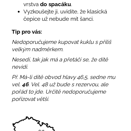
vrstva
do spacáku
.
Vyzkoušejte ji, uvidíte, že klasická
čepice už nebude mít šanci.
Tip pro vás:
Nedoporučujeme kupovat kuklu s příliš
velkým nadměrkem.
Nesedí, tak jak má a přetáčí se, že dítě
nevidí.
Př. Má-li dítě obvod hlavy 46,5, sedne mu
vel.
46
. Vel. 48 už bude s rezervou, ale
pořád to jde. Určitě nedoporučujeme
pořizovat větší.