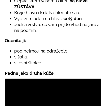
č
Čepka, která vašemu dítěti
na hlavě
5,0
u
ZŮSTÁVÁ
.
z
j
Kryje hlavu i
krk
. Nehledáte šálu.
5
e
hvězdiček.
Vydrží mláděti na hlavě
celý den
.
m
Jedna vrstva, co vám přijde vhod na jaře a
e
na podzim.
Oceníte ji:
LETNÍ
RYCHLESCHNOUCÍ
KALHOTY
pod helmou na odrážedle,
ŽLUTÉ
v šátku,
695
v lesní školce.
Kč
Padne jako druhá kůže.