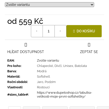
od
559 Kč
Měrná
DO KOŠÍKU
cena:
HLÍDAT DOSTUPNOST
ZEPTAT SE
EAN
:
Zvolte variantu
Pro koho
:
Chlapecké
,
Dívčí
,
Unisex
,
Batolata
Barva
:
Modrá
Materiál
:
Softshell
Roční období
:
Jaro
,
Podzim
Vlastnosti
:
Rostoucí
https://www.dupetoshop.cz/tabulka-
#sizes_table#
:
velikosti-moje-prvni-softshellky/