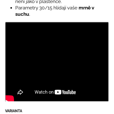
není jako v pláštěnce.
Parametry 30/15 hlídají vaše
mrně v
suchu
.
VARIANTA