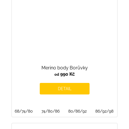
Merino body Borůvky
990 Kč
od
DETAIL
68/74/80
74/80/86
80/86/92
86/92/98