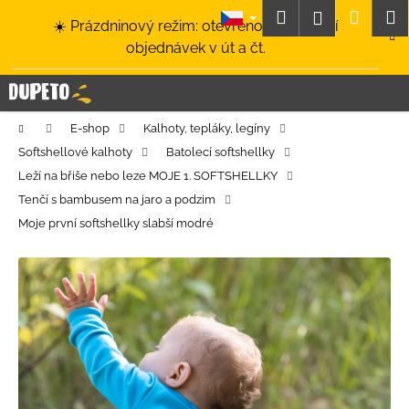
K
Přejít
Hledat
Nákup
M
Přihlášení
☀️ Prázdninový režim: otevřeno a odesílání
na
o
obsah
Zpět
Zpět
objednávek v út a čt.
košík
š
í
C
k
o
Domů
E-shop
Kalhoty, tepláky, legíny
p
Softshellové kalhoty
Batolecí softshellky
o
Leží na břiše nebo leze MOJE 1. SOFTSHELLKY
t
Tenčí s bambusem na jaro a podzim
ř
Moje první softshellky slabší modré
e
b
u
j
e
t
e
n