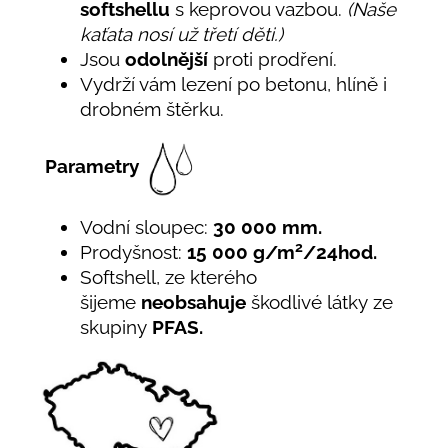
softshellu
s keprovou vazbou.
(Naše
kaťata nosí už třetí děti.)
Jsou
odolnější
proti prodření.
Vydrží vám lezení po betonu, hlíně i
drobném štěrku.
Parametry
Vodní sloupec:
30 000 mm.
2
Prodyšnost:
15 000 g/m
/24hod.
Softshell, ze kterého
šijeme
neobsahuje
škodlivé látky ze
skupiny
PFAS.