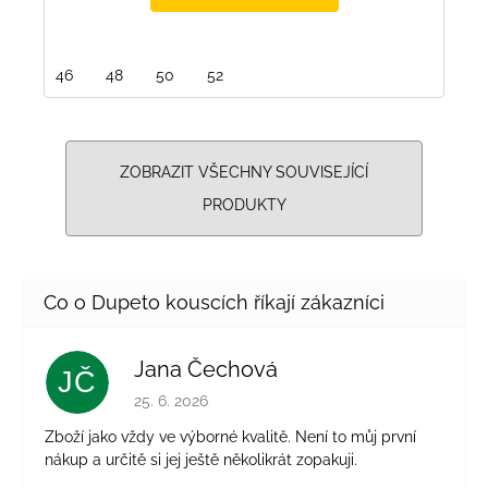
46
48
50
52
ZOBRAZIT VŠECHNY SOUVISEJÍCÍ
PRODUKTY
Jana Čechová
JČ
Hodnocení obchodu je 5 z 5 hvězdiček.
25. 6. 2026
Zboží jako vždy ve výborné kvalitě. Není to můj první
nákup a určitě si jej ještě několikrát zopakuji.