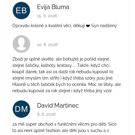
Evija Bluma
EB
Hodnocení obchodu je 5 z 5 hvězdiček.
15. 6. 2026
Opravdu krásné a kvalitní věci, děkuji ❤️ Syn nadšený
Hodnocení obchodu je 4 z 5 hvězdiček.
10. 6. 2026
Zboží je úplně skvělé, ale bohužel je pořád stejné.,
stejné šatičky, kalhoty, kraťasy..... Takže, když chci
koupit dárek, tak asi za další rok nebudu kupovat to
stejné (myslím tím střih) i když třeba vzory jsou jiné.
Hlavně u těch šatiček bych to ocenila. Moc se líbily, ale
nebudu kupovat za rok stejné i když třeba jiný vzor.
David Martinec
DM
Hodnocení obchodu je 5 z 5 hvězdiček.
8. 6. 2026
za mě super obchod s funkčními věcmi pro děti. Sice
to asi není úplně fashion, ale děti jsou v suchu a v