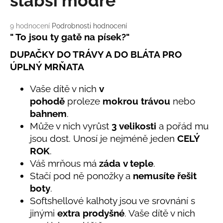
slabší modré
č
u
j
Průměrné
9 hodnocení
Podrobnosti hodnocení
e
hodnocení
" To jsou ty gatě na písek?"
m
produktu
DUPAČKY DO TRÁVY A DO BLÁTA
PRO
je
e
4,7
ÚPLNÝ MRŇATA
z
5
LETNÍ
Vaše dítě v nich
v
hvězdiček.
ČEPICE
pohodě
proleze
mokrou trávou
nebo
UV
30
bahnem
.
SVĚTLE
Může v nich vyrůst
3 velikosti
a pořád mu
MODRÁ
jsou dost. Unosí je nejméně jeden
CELÝ
395
Kč
ROK
.
Váš mrňous má
záda
v teple
.
Stačí pod ně ponožky a
nemusíte řešit
boty
.
Softshellové kalhoty jsou ve srovnání s
jinými
extra prodyšné
. Vaše dítě v nich