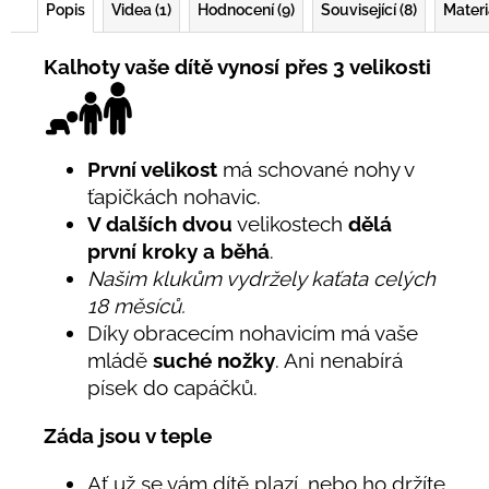
Popis
Videa (1)
Hodnocení (9)
Související (8)
Materi
Kalhoty vaše dítě vynosí přes 3 velikosti
První velikost
má schované nohy v
ťapičkách nohavic.
V dalších dvou
velikostech
dělá
první kroky a běhá
.
Našim klukům vydržely kaťata celých
18 měsíců.
Díky obracecím nohavicím má vaše
mládě
suché nožky
. Ani nenabírá
písek do capáčků.
Záda jsou v teple
Ať už se vám dítě plazí, nebo ho držíte