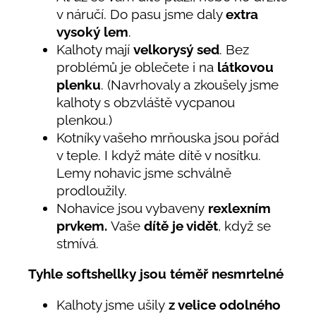
v náručí. Do pasu jsme daly
extra
vysoký lem
.
Kalhoty mají
velkorysý sed
. Bez
problémů je oblečete i na
látkovou
plenku
. (Navrhovaly a zkoušely jsme
kalhoty s obzvláště vycpanou
plenkou.)
Kotníky vašeho mrňouska jsou pořád
v teple. I když máte dítě v nosítku.
Lemy nohavic jsme schválně
prodloužily.
Nohavice jsou vybaveny
rexlexním
prvkem.
Vaše
dítě je vidět
, když se
stmívá.
Tyhle softshellky jsou téměř nesmrtelné
Kalhoty jsme ušily
z velice odolného