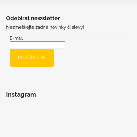
Z
á
Odebírat newsletter
p
Nezmeškejte žádné novinky či slevy!
a
t
E-mail
í
PŘIHLÁSIT SE
Instagram