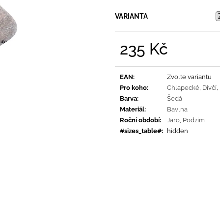
PRUHY MODRÉ
395 Kč
435 Kč
VARIANTA
235 Kč
Měrná
cena:
EAN
:
Zvolte variantu
Pro koho
:
Chlapecké
,
Dívčí
,
Barva
:
Šedá
Materiál
:
Bavlna
Roční období
:
Jaro
,
Podzim
#sizes_table#
:
hidden