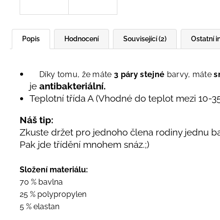
Popis
Hodnocení
Související (2)
Ostatní 
Díky tomu, že máte
3 páry stejné
barvy, máte
s
je
antibakteriální.
Teplotní třída A (Vhodné do teplot mezi 10-35
Náš tip:
Zkuste držet pro jednoho člena rodiny jednu 
Pak jde třídění mnohem snáz.;)
Složení materiálu:
70 % bavlna
25 % polypropylen
5 % elastan