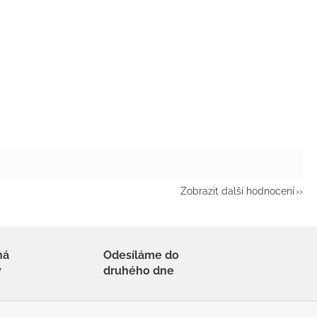
Zobrazit další hodnocení
há
Odesíláme do
y
druhého dne