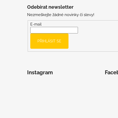
á
Odebírat newsletter
p
Nezmeškejte žádné novinky či slevy!
a
t
E-mail
í
PŘIHLÁSIT SE
Instagram
Face