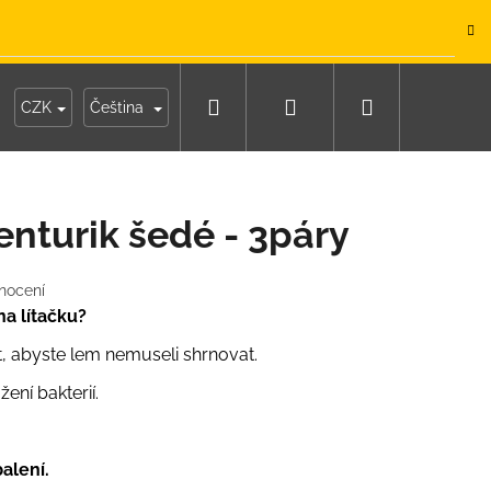
.
Hledat
Přihlášení
Nákupní
y
Moje objednávka
CZK
Čeština
košík
nturik šedé - 3páry
nocení
a lítačku?
, abyste lem nemuseli shrnovat.
žení bakterií.
balení.
IKO NÁMOŘNICKÉ