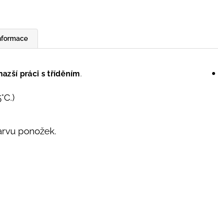
informace
nazší práci s tříděním
.
°C.)
barvu ponožek.