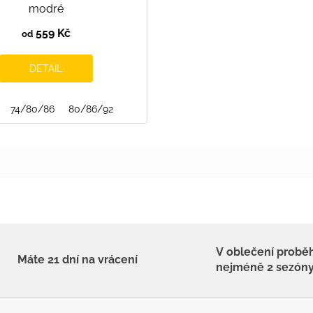
modré
559 Kč
od
DETAIL
122/128
74/80/86
134/140
80/86/92
146/152
152/158
V oblečení probě
Máte 21 dní na vrácení
nejméně 2 sezón