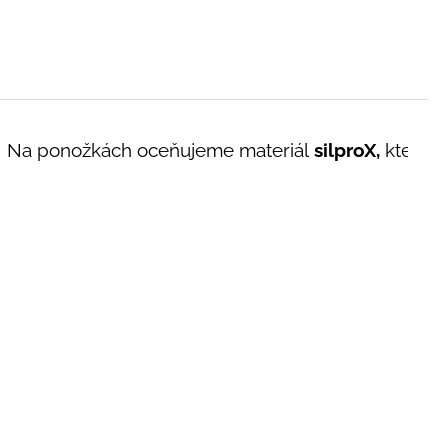
Na ponožkách oceňujeme materiál
silproX,
který