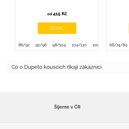
415 Kč
od
DETAIL
86/92
92/98
98/104
104/110
110/116
68/74/80
116/122
Šijeme v ČR
Z