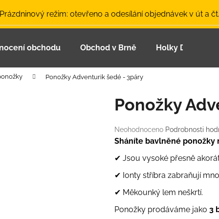
 Prázdninový režim: otevřeno a odesílání objednávek v út a čt
nocení obchodu
Obchod v Brně
Holky Dupeťačk
Co potřebujete najít?
 ponožky
Ponožky Adventurik šedé - 3páry
HLEDAT
Ponožky Adve
Průměrné
Neohodnoceno
Podrobnosti hod
Doporučujeme
hodnocení
Sháníte bavlněné ponožky n
produktu
je
✔ Jsou vysoké přesně akorát
0,0
✔ Ionty stříbra zabraňují mno
z
5
✔ Měkounký lem neškrtí.
hvězdiček.
Ponožky prodáváme jako
3 
LETNÍ ČEPICE UV 30 SVĚTLE MODRÁ
BAMBUSOVÉ TR