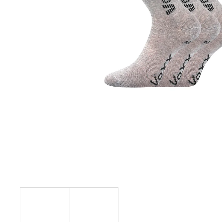
BÍLÝ
395 Kč