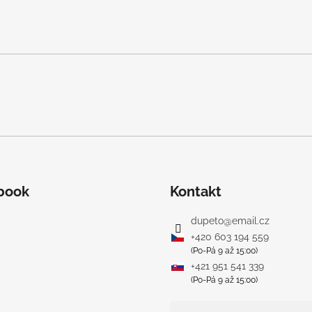
book
Kontakt
dupeto
@
email.cz
+420 603 194 559
(Po-Pá 9 až 15:00)
+421 951 541 339
(Po-Pá 9 až 15:00)