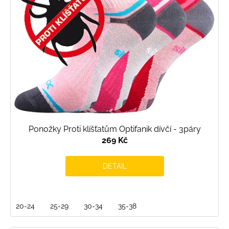
o
d
u
k
t
ů
Ponožky Proti klíšťatům Optifanik dívčí - 3páry
269 Kč
DETAIL
20-24
25-29
30-34
35-38