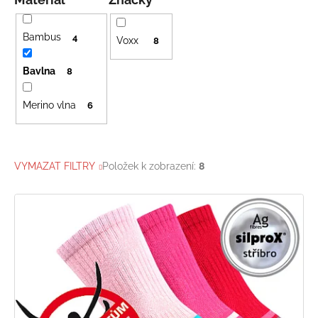
Bambus
4
Voxx
8
Bavlna
8
Merino vlna
6
VYMAZAT FILTRY
Položek k zobrazení:
8
V
ý
p
i
s
p
r