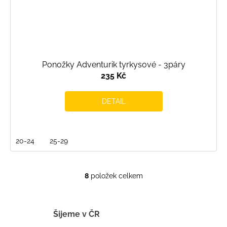
Ponožky Adventurik tyrkysové - 3páry
235 Kč
DETAIL
20-24
25-29
8
položek celkem
O
v
l
á
Šijeme v ČR
d