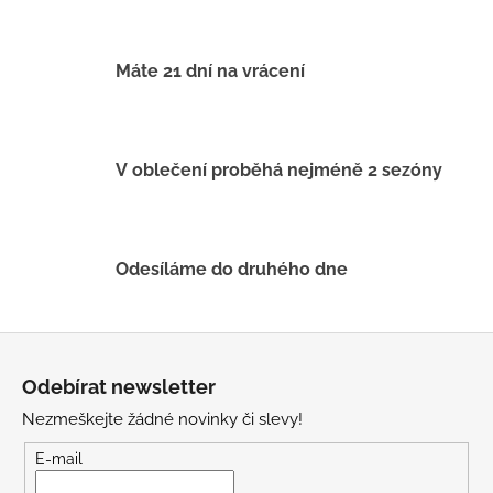
a
c
í
Máte 21 dní na vrácení
p
r
v
k
V oblečení proběhá nejméně 2 sezóny
y
v
ý
p
Odesíláme do druhého dne
i
s
u
Z
á
Odebírat newsletter
p
Nezmeškejte žádné novinky či slevy!
a
t
E-mail
í