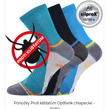
Ponožky Proti klíšťatům Optifanik chlapecké -
3páry