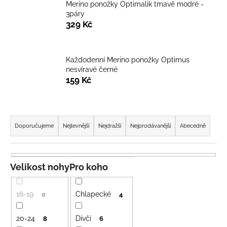
Merino ponožky Optimalik tmavě modré -
a
3páry
j
329 Kč
í
t
Každodenní Merino ponožky Optimus
?
nesvíravé černé
159 Kč
Ř
HLEDAT
a
Doporučujeme
Nejlevnější
Nejdražší
Nejprodávanější
Abecedně
z
e
D
n
Velikost nohy
Pro koho
o
í
p
p
o
16-19
Chlapecké
0
4
r
r
u
o
20-24
Dívčí
8
6