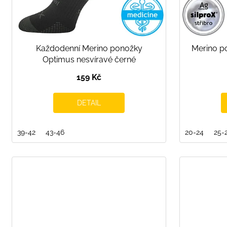
u
k
t
ů
Každodenní Merino ponožky
Merino p
Optimus nesvíravé černé
159 Kč
DETAIL
39-42
43-46
20-24
25-