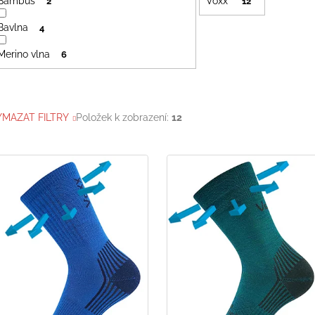
Bambus
Voxx
2
12
Bavlna
4
Merino vlna
6
YMAZAT FILTRY
Položek k zobrazení:
12