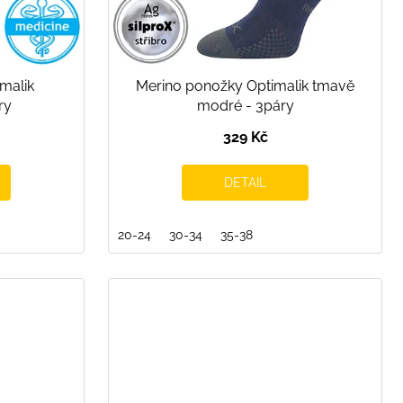
malik
Merino ponožky Optimalik tmavě
ry
modré - 3páry
329 Kč
DETAIL
20-24
30-34
35-38