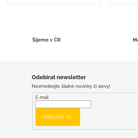
Šijeme v ČR
Má
Z
á
Odebírat newsletter
p
Nezmeškejte žádné novinky či slevy!
a
t
E-mail
í
PŘIHLÁSIT SE