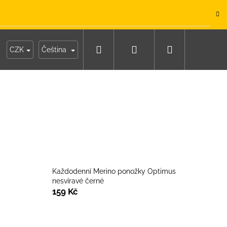
.
Hledat
Přihlášení
Nákupní
y
Moje objednávka
CZK
Čeština
košík
Každodenní Merino ponožky Optimus
nesvíravé černé
159 Kč
IKO NÁMOŘNICKÉ