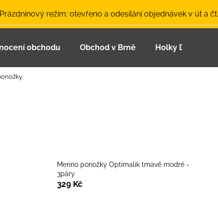
 Prázdninový režim: otevřeno a odesílání objednávek v út a čt
nocení obchodu
Obchod v Brně
Holky Dupeťačk
Co potřebujete najít?
 ponožky
HLEDAT
Doporučujeme
Merino ponožky Optimalik tmavě modré -
3páry
329 Kč
LETNÍ ČEPICE UV 30 SVĚTLE MODRÁ
BAMBUSOVÉ TR