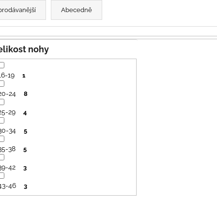
PRUHY MODRÉ
395 Kč
prodávanější
Abecedně
435 Kč
Velikost nohy
16-19
1
20-24
8
25-29
4
30-34
5
35-38
5
39-42
3
43-46
3