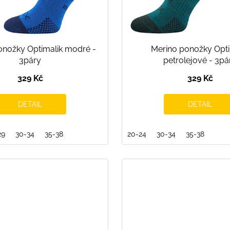
onožky Optimalik modré -
Merino ponožky Opti
3páry
petrolejové - 3pá
329 Kč
329 Kč
DETAIL
DETAIL
29
30-34
35-38
20-24
30-34
35-38