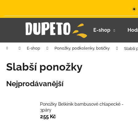
K
Přejít
☀️
na
o
obsah
Zpět
Zpět
š
do
do
í
E-shop
Hod
k
obchodu
obchodu
Domů
E-shop
Ponožky, podkolenky, botičky
Slabší
Slabší ponožky
Nejprodávanější
Ponožky Belkinik bambusové chlapecké -
3páry
255 Kč
LETNÍ KLOBOUČEK S OUŠKY UV 30
Ř