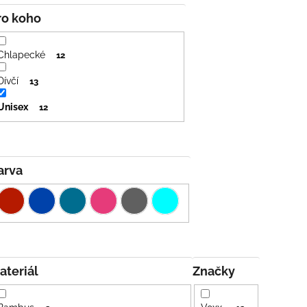
Pro koho
Chlapecké
12
Dívčí
13
Unisex
12
Barva
Materiál
Značky