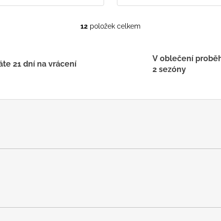
12
položek celkem
O
v
l
V oblečení probě
á
te 21 dní na vrácení
2 sezóny
d
a
c
í
p
r
v
k
y
v
ý
p
i
s