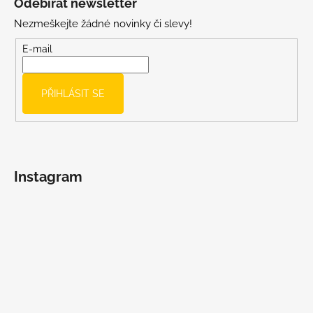
Odebírat newsletter
p
Nezmeškejte žádné novinky či slevy!
a
t
E-mail
í
PŘIHLÁSIT SE
Instagram