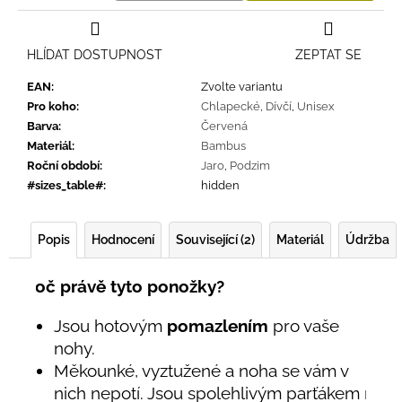
Měrná
cena:
HLÍDAT DOSTUPNOST
ZEPTAT SE
EAN
:
Zvolte variantu
Pro koho
:
Chlapecké
,
Dívčí
,
Unisex
Barva
:
Červená
Materiál
:
Bambus
Roční období
:
Jaro
,
Podzim
#sizes_table#
:
hidden
Popis
Hodnocení
Související (2)
Materiál
Údržba
Proč právě tyto ponožky?
Jsou hotovým
pomazlením
pro vaše
nohy.
Měkounké, vyztužené a noha se vám v
nich nepotí. Jsou spolehlivým parťákem na