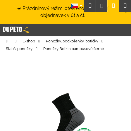
K
Přejít
Hledat
Nákup
M
Přihlášení
☀️ Prázdninový režim: otevřeno a odesílání
na
o
obsah
Zpět
Zpět
objednávek v út a čt.
košík
š
í
C
k
o
Domů
E-shop
Ponožky, podkolenky, botičky
p
Slabší ponožky
Ponožky Belkin bambusové černé
o
t
ř
e
b
u
j
e
t
e
n