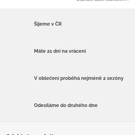
Šijeme v ČR
Máte 21 dní na vrácení
V oblečení proběhá nejméně 2 sezóny
Odesíláme do druhého dne
Z
á