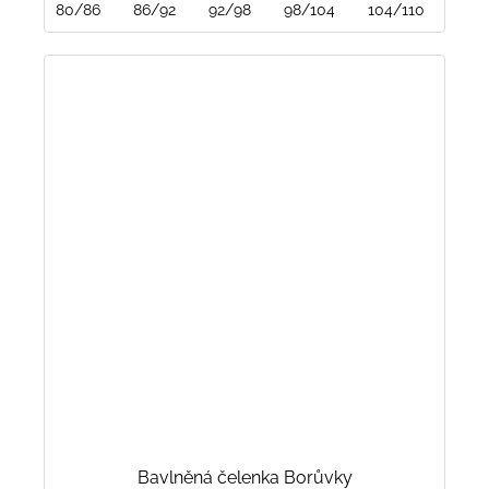
80/86
86/92
92/98
98/104
104/110
110/
Bavlněná čelenka Borůvky