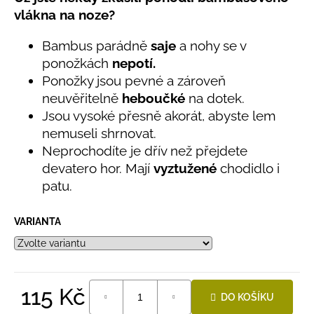
č
produktu
vlákna na noze?
u
je
j
0,0
Bambus parádně
saje
a nohy se v
e
z
ponožkách
nepotí.
5
m
hvězdiček.
e
Ponožky jsou pevné a zároveň
neuvěřitelně
heboučké
na dotek.
Jsou vysoké přesně akorát, abyste lem
LETNÍ
nemuseli shrnovat.
RYCHLESCHNOUCÍ
KALHOTY
Neprochodíte je dřív než přejdete
TYRKYSOVÉ
devatero hor. Mají
vyztužené
chodidlo i
KORÁLKY
patu.
695
Kč
VARIANTA
115 Kč
DO KOŠÍKU