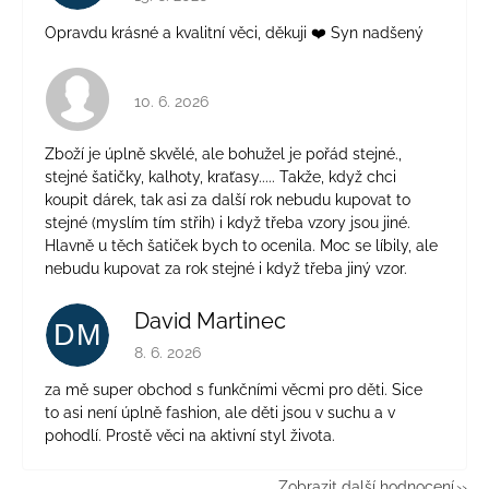
Opravdu krásné a kvalitní věci, děkuji ❤️ Syn nadšený
Hodnocení obchodu je 4 z 5 hvězdiček.
10. 6. 2026
Zboží je úplně skvělé, ale bohužel je pořád stejné.,
stejné šatičky, kalhoty, kraťasy..... Takže, když chci
koupit dárek, tak asi za další rok nebudu kupovat to
stejné (myslím tím střih) i když třeba vzory jsou jiné.
Hlavně u těch šatiček bych to ocenila. Moc se líbily, ale
nebudu kupovat za rok stejné i když třeba jiný vzor.
David Martinec
DM
Hodnocení obchodu je 5 z 5 hvězdiček.
8. 6. 2026
za mě super obchod s funkčními věcmi pro děti. Sice
to asi není úplně fashion, ale děti jsou v suchu a v
pohodlí. Prostě věci na aktivní styl života.
Zobrazit další hodnocení