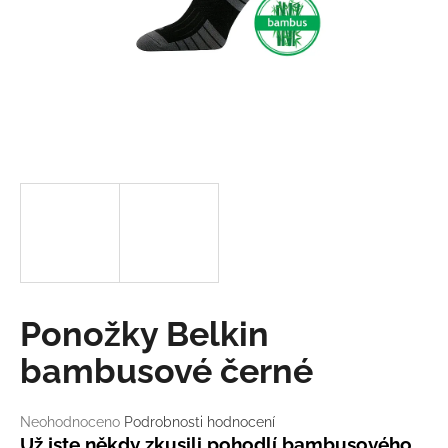
a
j
í
t
?
HLEDAT
D
Ponožky Belkin
o
p
bambusové černé
o
r
Průměrné
Neohodnoceno
Podrobnosti hodnocení
u
hodnocení
Už jste někdy zkusili pohodlí bambusového