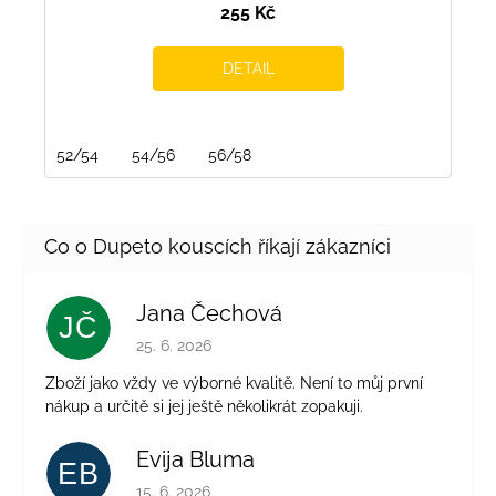
255 Kč
DETAIL
52/54
54/56
56/58
Jana Čechová
JČ
Hodnocení obchodu je 5 z 5 hvězdiček.
25. 6. 2026
Zboží jako vždy ve výborné kvalitě. Není to můj první
nákup a určitě si jej ještě několikrát zopakuji.
Evija Bluma
EB
Hodnocení obchodu je 5 z 5 hvězdiček.
15. 6. 2026