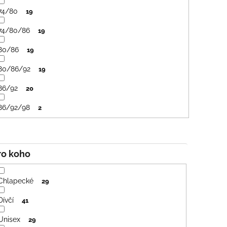
74/80
19
74/80/86
19
80/86
19
80/86/92
19
86/92
20
86/92/98
2
Pro koho
Chlapecké
29
Dívčí
41
Unisex
29