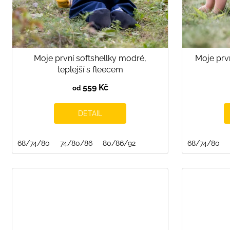
u
k
t
ů
Moje první softshellky modré,
Moje prvn
teplejší s fleecem
559 Kč
od
DETAIL
68/74/80
74/80/86
80/86/92
68/74/80