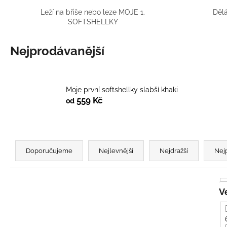
BÍLÝ
Leží na břiše nebo leze MOJE 1.
Dělá
395 Kč
SOFTSHELLKY
Nejprodávanější
Moje první softshellky slabší khaki
559 Kč
od
Ř
a
Doporučujeme
Nejlevnější
Nejdražší
Nej
z
e
n
í
p