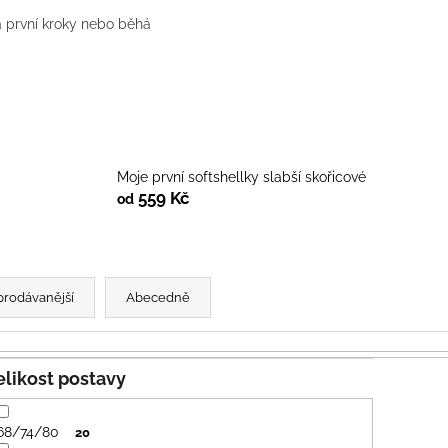
PRUHY MODRÉ
395 Kč
 první kroky nebo běhá
435 Kč
Moje první softshellky slabší skořicové
559 Kč
od
prodávanější
Abecedně
Velikost postavy
68/74/80
20