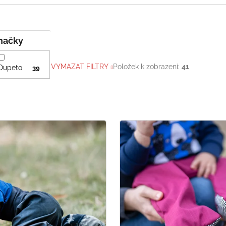
Značky
VYMAZAT FILTRY
Položek k zobrazení:
41
Dupeto
39