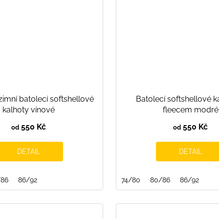
imní batolecí softshellové
Batolecí softshellové k
kalhoty vínové
fleecem modré
550 Kč
550 Kč
od
od
DETAIL
DETAIL
/86
86/92
74/80
80/86
86/92