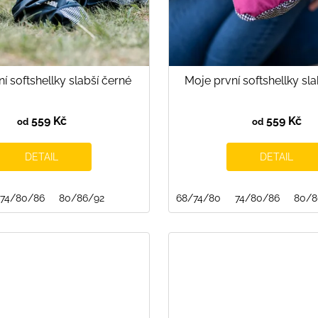
í softshellky slabší černé
Moje první softshellky sla
559 Kč
559 Kč
od
od
DETAIL
DETAIL
74/80/86
80/86/92
68/74/80
74/80/86
80/8