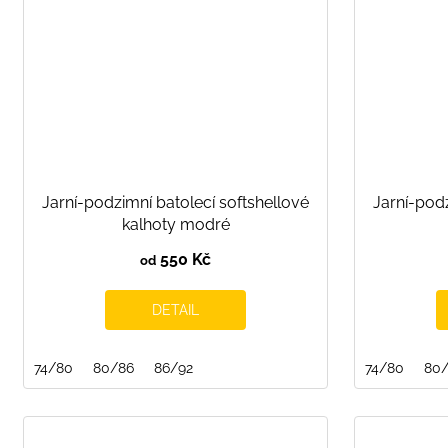
Jarní-podzimní batolecí softshellové
Jarní-podz
kalhoty modré
550 Kč
od
DETAIL
74/80
80/86
86/92
74/80
80