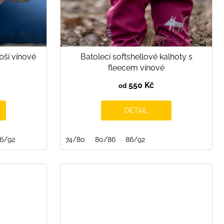
bší vínové
Batolecí softshellové kalhoty s
fleecem vínové
550 Kč
od
DETAIL
6/92
74/80
80/86
86/92