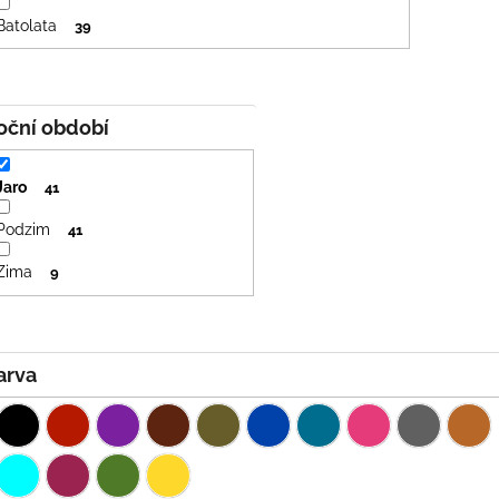
Batolata
39
Roční období
Jaro
41
Podzim
41
Zima
9
Barva