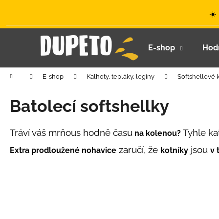
K
Přejít
☀️
na
o
obsah
Zpět
Zpět
š
do
do
í
E-shop
Hod
k
obchodu
obchodu
Domů
E-shop
Kalhoty, tepláky, legíny
Softshellové 
Batolecí softshellky
Tráví váš mrňous hodně času
Tyhle ka
na kolenou?
zaručí, že
jsou
Extra prodloužené nohavice
kotníky
v 
LETNÍ KLOBOUČEK S OUŠKY UV 30