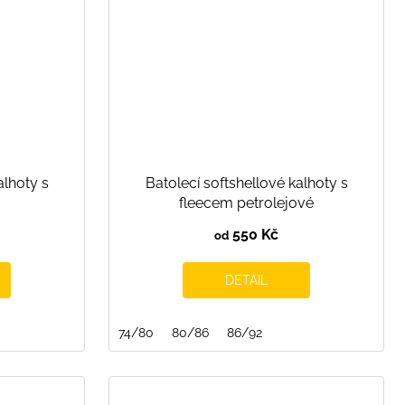
alhoty s
Batolecí softshellové kalhoty s
fleecem petrolejové
550 Kč
od
DETAIL
74/80
80/86
86/92