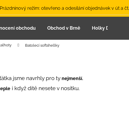
 Prázdninový režim: otevřeno a odesílání objednávek v út a čt
nocení obchodu
Obchod v Brně
Holky Dupeťačk
Co potřebujete najít?
kalhoty
Batolecí softshellky
HLEDAT
ťátka jsme navrhly pro ty
Doporučujeme
nejmenší.
i když dítě nesete v nosítku.
teple
LETNÍ ČEPICE UV 30 SVĚTLE MODRÁ
BAMBUSOVÉ TR