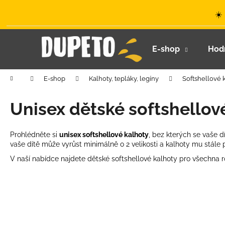
K
Přejít
☀️
na
o
obsah
Zpět
Zpět
š
do
do
í
E-shop
Hod
k
obchodu
obchodu
Domů
E-shop
Kalhoty, tepláky, legíny
Softshellové 
Unisex dětské softshellov
Prohlédněte si
unisex softshellové kalhoty
, bez kterých se vaše d
vaše dítě může vyrůst minimálně o 2 velikosti a kalhoty mu stále 
V naší nabídce najdete dětské softshellové kalhoty pro všechna ro
LETNÍ KLOBOUČEK S OUŠKY UV 30