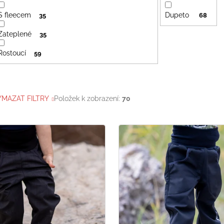
S fleecem
Dupeto
35
68
Zateplené
35
Rostoucí
59
YMAZAT FILTRY
Položek k zobrazení:
70