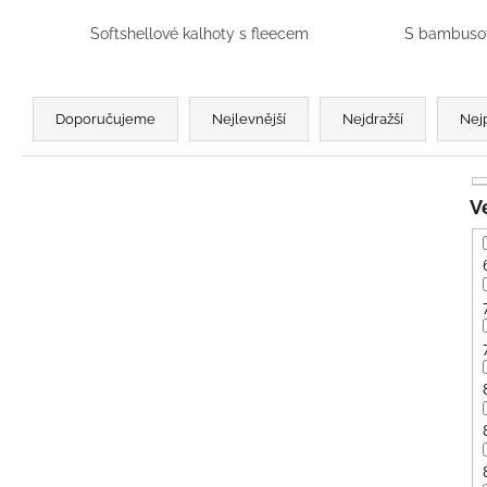
BÍLÝ
395 Kč
Softshellové kalhoty s fleecem
S bambusov
Ř
a
Doporučujeme
Nejlevnější
Nejdražší
Nej
z
e
n
í
p
r
o
d
u
k
t
ů