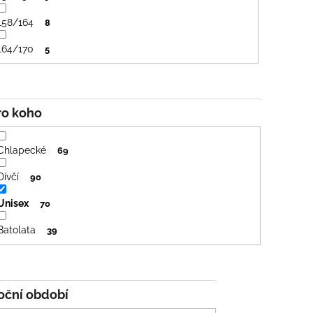
158/164
8
164/170
5
Pro koho
Chlapecké
69
Dívčí
90
Unisex
70
Batolata
39
Roční období