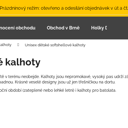
 Prázdninový režim: otevřeno a odesílání objednávek v út a čt
nocení obchodu
Obchod v Brně
Holky Dupeťačk
Co potřebujete najít?
kalhoty
Unisex dětské softshellové kalhoty
HLEDAT
é kalhoty
ítě v terénu neobejde. Kalhoty jsou nepromokavé, vysoký pas udrží zá
Doporučujeme
padnou. Krásné veselé designy jsou už jen třešničkou na dortu.
ční období (zateplené nebo lehké letní) i kalhoty pro batolata.
LETNÍ ČEPICE UV 30 SVĚTLE MODRÁ
BAMBUSOVÉ TR