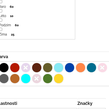
Jaro
60
Léto
10
Podzim
60
Zima
25
Barva
Vlastnosti
Značky