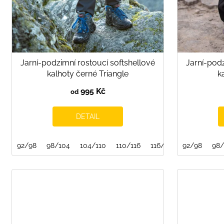
d
u
k
t
ů
Jarní-podzimní rostoucí softshellové
Jarní-podz
kalhoty černé Triangle
k
995 Kč
od
DETAIL
92/98
98/104
104/110
110/116
116/122
92/98
122/128
98/
1