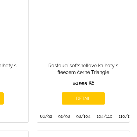
alhoty s
Rostoucí softshellové kalhoty s
fleecem černé Triangle
995 Kč
od
DETAIL
86/92
92/98
98/104
104/110
110/116