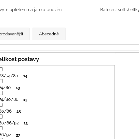
PRUHY MODRÉ
395 Kč
435 Kč
ým úpletem na jaro a podzim
Batolecí softshellk
prodávanější
Abecedně
Velikost postavy
68/74/80
14
74/80
13
74/80/86
13
80/86
25
80/86/92
13
86/92
37