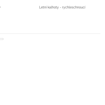
y
Letní kalhoty - rychleschnoucí