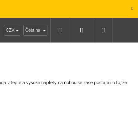
.
Hledat
Přihlášení
Nákupní
y
Moje objednávka
CZK
Čeština
košík
da v teple a vysoké náplety na nohou se zase postarají o to, že
IKO NÁMOŘNICKÉ