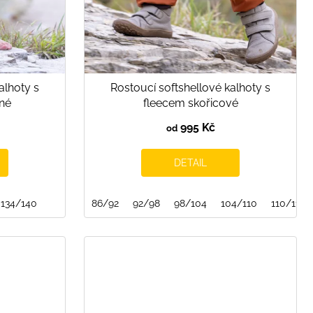
alhoty s
Rostoucí softshellové kalhoty s
né
fleecem skořicové
995 Kč
od
DETAIL
/170
134/140
152/158
86/92
92/98
98/104
104/110
110/116