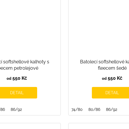
í softshellové kalhoty s
Batolecí softshellové k
eecem petrolejové
fleecem šedé
550 Kč
550 Kč
od
od
DETAIL
DETAIL
/86
86/92
74/80
80/86
86/92