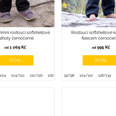
imní rostoucí softshellové
Rostoucí softshellové k
alhoty černočerné
fleecem černočer
1 069 Kč
995 Kč
od
od
DETAIL
DETAIL
104
28/134
104/110
134/140
110/116
140/146
116/122
146/152
92/98
122/128
152/158
104/110
128/134
158/164
128/134
140/146
164