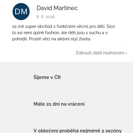
David Martinec
DM
Hodnocení obchodu je 5 z 5 hvězdiček.
8. 6. 2026
za mě super obchod s funkčními věcmi pro děti. Sice
to asi není úplně fashion, ale děti jsou v suchu a v
pohodlí. Prostě věci na aktivní styl života.
Zobrazit další hodnocení
Šijeme v ČR
Máte 21 dní na vrácení
V oblečení proběhá nejméně 2 sezóny