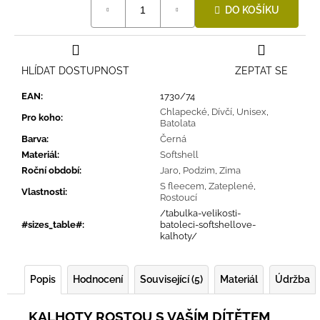
DO KOŠÍKU
cena:
HLÍDAT DOSTUPNOST
ZEPTAT SE
EAN
:
1730/74
Chlapecké
,
Dívčí
,
Unisex
,
Pro koho
:
Batolata
Barva
:
Černá
Materiál
:
Softshell
Roční období
:
Jaro
,
Podzim
,
Zima
S fleecem
,
Zateplené
,
Vlastnosti
:
Rostoucí
/tabulka-velikosti-
#sizes_table#
:
batoleci-softshellove-
kalhoty/
Popis
Hodnocení
Související (5)
Materiál
Údržba
KALHOTY ROSTOU S VAŠÍM DÍTĚTEM