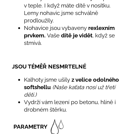
v teple. I když máte dítě v nosítku.
Lemy nohavic jsme schválně
prodloužily.
Nohavice jsou vybaveny
rexlexním
prvkem.
Vaše
dítě je vidět
, když se
stmívá.
JSOU TÉMĚŘ NESMRTELNÉ
Kalhoty jsme ušily
z velice odolného
softshellu
(Naše kaťata nosí už třetí
děti.)
Vydrží vám lezení po betonu, hlíně i
drobném štěrku.
PARAMETRY