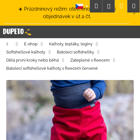
K
Přejít
Hledat
Nákup
M
Přihlášení
☀️ Prázdninový režim: otevřeno a odesílání
na
o
obsah
Zpět
Zpět
objednávek v út a čt.
košík
š
í
C
k
o
Domů
E-shop
Kalhoty, tepláky, legíny
p
Softshellové kalhoty
Batolecí softshellky
o
Dělá první kroky nebo běhá
Zateplené s fleecem
t
Batolecí softshellové kalhoty s fleecem červené
ř
e
b
u
j
e
t
e
n