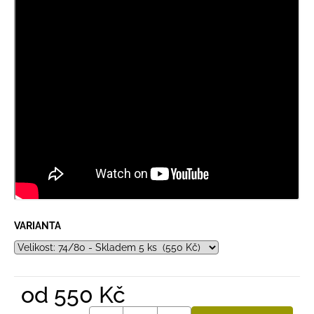
VARIANTA
od
550 Kč
Měrná