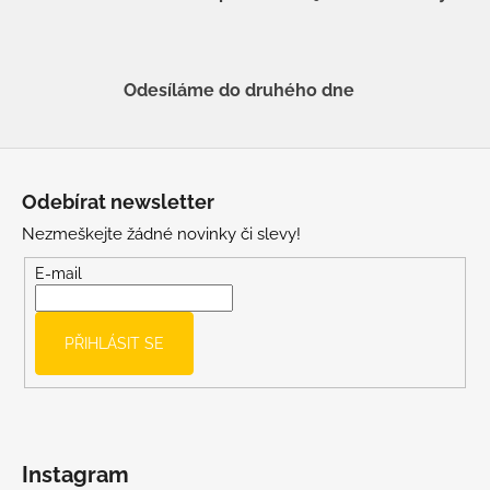
Odesíláme do druhého dne
Z
á
Odebírat newsletter
p
Nezmeškejte žádné novinky či slevy!
a
t
E-mail
í
PŘIHLÁSIT SE
Instagram