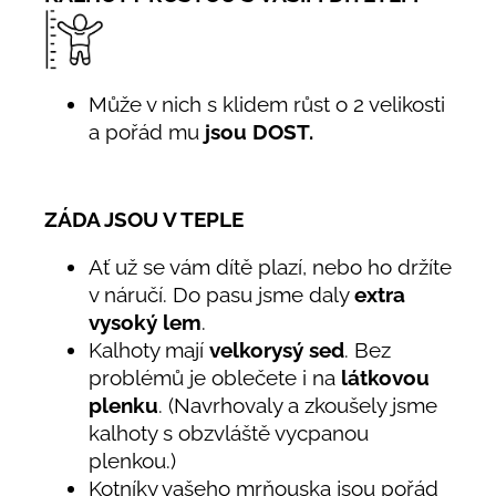
Může v nich s klidem růst o 2 velikosti
a pořád mu
jsou DOST.
ZÁDA JSOU V TEPLE
Ať už se vám dítě plazí, nebo ho držíte
v náručí. Do pasu jsme daly
extra
vysoký lem
.
Kalhoty mají
velkorysý sed
. Bez
problémů je oblečete i na
látkovou
plenku
. (Navrhovaly a zkoušely jsme
kalhoty s obzvláště vycpanou
plenkou.)
Kotníky vašeho mrňouska jsou pořád