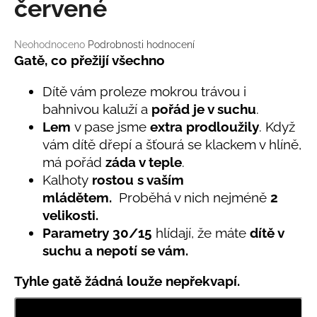
č
červené
u
j
Průměrné
Neohodnoceno
Podrobnosti hodnocení
e
hodnocení
Gatě, co přežijí všechno
m
produktu
e
je
Dítě vám proleze mokrou trávou i
0,0
bahnivou kaluží a
pořád je v suchu
.
z
LETNÍ
Lem
v pase jsme
extra prodloužily
. Když
5
ČEPICE
hvězdiček.
vám dítě dřepí a šťourá se klackem v hlíně,
UV
30
má pořád
záda v teple
.
SVĚTLE
Kalhoty
rostou s vaším
MODRÁ
mládětem.
Proběhá v nich nejméně
2
395
Kč
velikosti.
Parametry
30/
15
hlídají, že máte
dítě v
suchu a nepotí se vám.
Tyhle gatě žádná louže nepřekvapí.