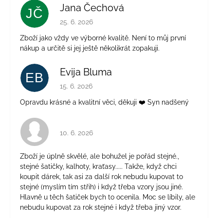
Jana Čechová
JČ
Hodnocení obchodu je 5 z 5 hvězdiček.
25. 6. 2026
Zboží jako vždy ve výborné kvalitě. Není to můj první
nákup a určitě si jej ještě několikrát zopakuji.
Evija Bluma
EB
Hodnocení obchodu je 5 z 5 hvězdiček.
15. 6. 2026
Opravdu krásné a kvalitní věci, děkuji ❤️ Syn nadšený
Hodnocení obchodu je 4 z 5 hvězdiček.
10. 6. 2026
Zboží je úplně skvělé, ale bohužel je pořád stejné.,
stejné šatičky, kalhoty, kraťasy..... Takže, když chci
koupit dárek, tak asi za další rok nebudu kupovat to
stejné (myslím tím střih) i když třeba vzory jsou jiné.
Hlavně u těch šatiček bych to ocenila. Moc se líbily, ale
nebudu kupovat za rok stejné i když třeba jiný vzor.