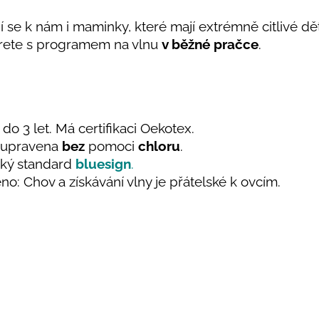
jí se k nám i maminky, které mají extrémně citlivé dě
ete s programem na vlnu
v běžné pračce
.
do 3 let. Má certifikaci Oekotex.
e upravena
bez
pomoci
chloru
.
ický standard
bluesign
.
no: Chov a získávání vlny je přátelské k ovcím.