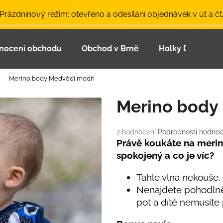
 Prázdninový režim: otevřeno a odesílání objednávek v út a čt
nocení obchodu
Obchod v Brně
Holky Dupeťačk
Co potřebujete najít?
Merino body Medvědi modří
HLEDAT
Merino body
Průměrné
2 hodnocení
Podrobnosti hodnoc
Doporučujeme
hodnocení
Právě koukáte na merin
produktu
spokojený a co je víc?
je
5,0
Tahle vlna nekouše,
z
Nenajdete pohodlněj
5
hvězdiček.
pot a dítě nemusíte
LETNÍ ČEPICE UV 30 SVĚTLE MODRÁ
BAMBUSOVÉ TR