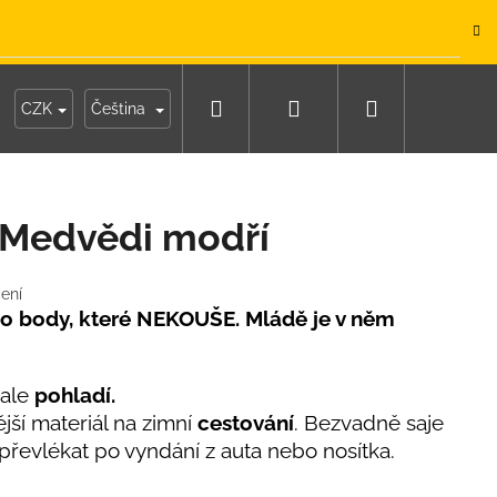
.
Hledat
Přihlášení
Nákupní
y
Moje objednávka
CZK
Čeština
košík
 Medvědi modří
ení
o body, které NEKOUŠE. Mládě je v něm
 ale
pohladí.
ší materiál na zimní
cestování
. Bezvadně saje
 převlékat po vyndání z auta nebo nosítka.
IKO NÁMOŘNICKÉ