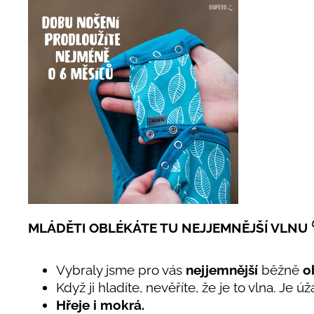
MLÁDĚTI OBLÉKÁTE TU NEJJEMNĚJŠÍ VLNU
Vybraly jsme pro vás
nejjemnější
běžně
o
Když ji hladíte, nevěříte, že je to vlna. Je 
Hřeje i mokrá.