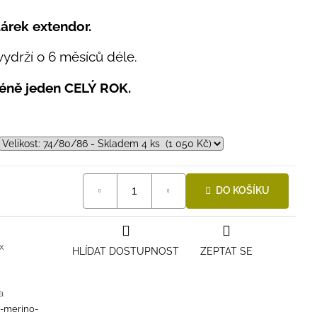
árek extendor.
vydrží o 6 měsíců déle.
méně jeden CELÝ ROK.
DO KOŠÍKU
x
HLÍDAT DOSTUPNOST
ZEPTAT SE
a
i-merino-