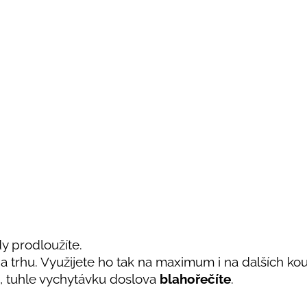
y prodloužíte.
 trhu. Využijete ho tak na maximum i na dalších kou
, tuhle vychytávku doslova
blahořečíte
.