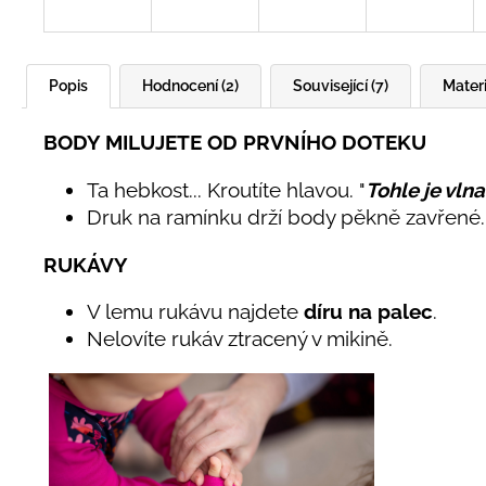
Popis
Hodnocení (2)
Související (7)
Materi
BODY MILUJETE OD PRVNÍHO DOTEKU
Ta hebkost... Kroutíte hlavou. "
Tohle je vlna
Druk na ramínku drží body pěkně zavřené. 
RUKÁVY
V lemu rukávu najdete
díru na palec
.
Nelovíte rukáv ztracený v mikině.