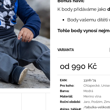
Bonus navíc
PRUHY MODRÉ
395 Kč
435 Kč
K body přidáváme jako
d
Body vašemu dítěti 
Tohle body vynosí nej
VARIANTA
od
990 Kč
Měrná
cena:
EAN
:
3308/74
Pro koho
:
Chlapecké
,
Unise
Barva
:
Modrá
Materiál
:
Merino vlna
Roční období
:
Jaro
,
Podzim
,
Zim
/tabulka-velikost
#sizes_table#
: