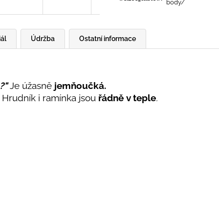
body/
ál
Údržba
Ostatní informace
?"
Je úžasně
jemňoučká.
Hrudník i ramínka jsou
řádně
v teple
.