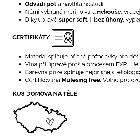
Odvádí pot
a navlhlá nestudí.
Námi vybraná merino vlna
nekouše
. Vrace
Díky úpravě
super soft,
ji
bez úhony,
vyper
CERTIFIKÁTY
Materiál splňuje přísné požadavky pro děti 
Vlna při úpravě prošla procesem EXP = J
Barevná příze splňuje nejpřísnější ekolog
Certifikována
Mulesing free.
Volně přelože
KUS DOMOVA NA TĚLE