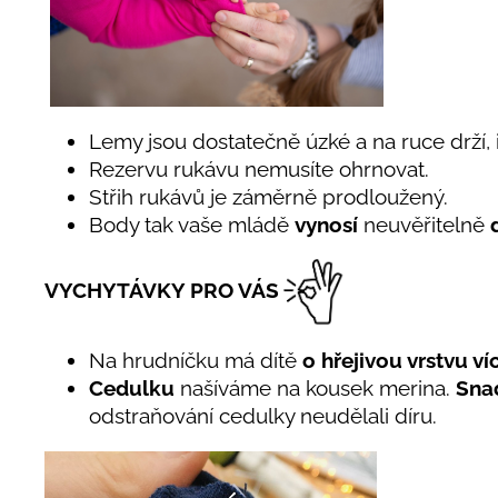
Lemy jsou dostatečně úzké a na ruce drží, i
Rezervu rukávu nemusíte ohrnovat.
Střih rukávů je záměrně prodloužený.
Body tak vaše mládě
vynosí
neuvěřitelně
VYCHYTÁVKY PRO VÁS
Na hrudníčku má dítě
o hřejivou vrstvu ví
Cedulku
našíváme na kousek merina.
Snad
odstraňování cedulky neudělali díru.