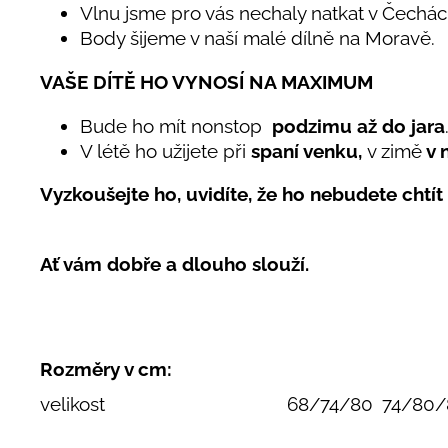
Vlnu jsme pro vás nechaly natkat v Čechác
Body šijeme v naší malé dílně na Moravě.
VAŠE DÍTĚ HO VYNOSÍ NA MAXIMUM
Bude ho mít nonstop
podzimu až do jara
V létě ho užijete při
spaní venku,
v zimě
v 
Vyzkoušejte ho, uvidíte, že ho nebudete chtít 
Ať vám dobře a dlouho slouží.
Rozměry v cm:
velikost
68/74/80
74/80/