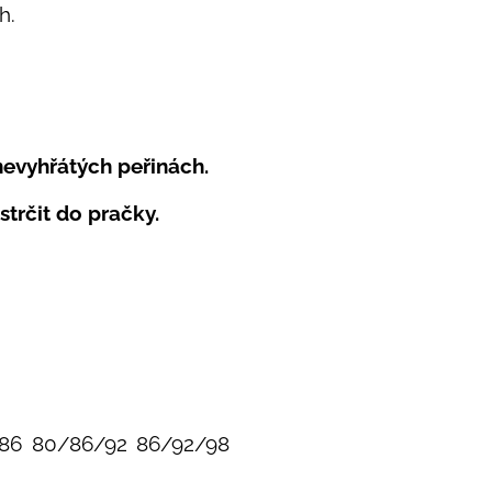
h.
.
nevyhřátých peřinách.
strčit do pračky.
86
80/86/92
86/92/98