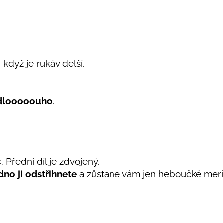
 když je rukáv delší.
dlooooouho
.
c
. Přední díl je zdvojený.
no ji odstřihnete
a zůstane vám jen heboučké merino