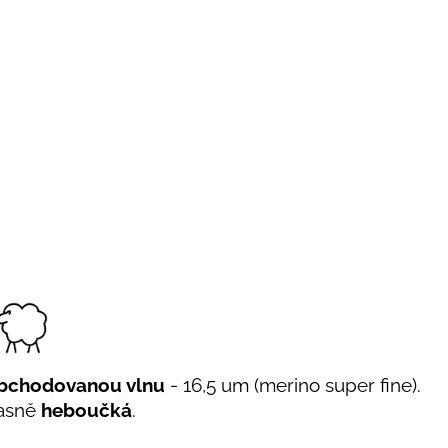
bchodovanou vlnu
- 16,5 um (merino super fine).
úžasně
heboučká
.