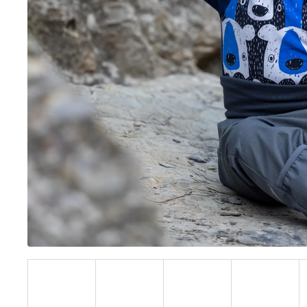
BÍLÝ
395 Kč