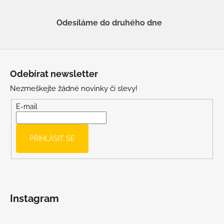
Odesíláme do druhého dne
Z
á
Odebírat newsletter
p
Nezmeškejte žádné novinky či slevy!
a
t
E-mail
í
PŘIHLÁSIT SE
Instagram