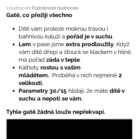
č
u
Průměrné
1 hodnocení
Podrobnosti hodnocení
j
hodnocení
Gatě, co přežijí všechno
produktu
e
je
m
Dítě vám proleze mokrou trávou i
5,0
e
bahnivou kaluží a
pořád je v suchu
.
z
Lem
v pase jsme
extra prodloužily
. Když
5
hvězdiček.
vám dítě dřepí a šťourá se klackem v hlíně,
BAMBUSOVÉ
TRIKO
má pořád
záda v teple
.
NÁMOŘNICKÉ
Kalhoty
rostou s vaším
PRUHY
MODRÉ
mládětem.
Proběhá v nich nejméně
2
velikosti.
435
Kč
Parametry
30/
15
hlídají, že máte
dítě v
suchu a nepotí se vám.
Tyhle gatě žádná louže nepřekvapí.