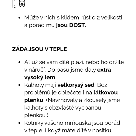
Může v nich s klidem růst o 2 velikosti
a pořád mu
jsou DOST.
ZÁDA JSOU V TEPLE
Ať už se vám dítě plazí, nebo ho držíte
v náručí. Do pasu jsme daly
extra
vysoký lem
.
Kalhoty mají
velkorysý sed
. Bez
problémů je oblečete i na
látkovou
plenku
. (Navrhovaly a zkoušely jsme
kalhoty s obzvláště vycpanou
plenkou.)
Kotníky vašeho mrňouska jsou pořád
v teple. I když máte dítě v nosítku.