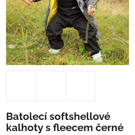
a
j
í
t
?
HLEDAT
D
o
p
Batolecí softshellové
o
r
kalhoty s fleecem černé
u