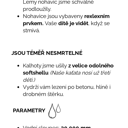
Lemy nohavic jsme schválně
prodloužily.
Nohavice jsou vybaveny
rexlexním
prvkem.
Vaše
dítě je vidět
, když se
stmívá.
JSOU TÉMĚŘ NESMRTELNÉ
Kalhoty jsme ušily
z velice odolného
softshellu
(Naše kaťata nosí už třetí
děti.)
Vydrží vám lezení po betonu, hlíně i
drobném štěrku.
PARAMETRY
Vodní sloupec:
30 000 mm.