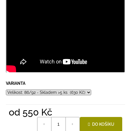
VARIANTA
od
550 Kč
Měrná
DO KOŠÍKU
cena: