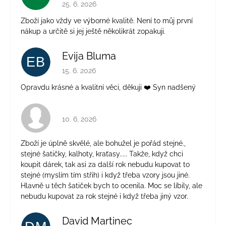
Hodnocení obchodu je 5 z 5 hvězdiček.
25. 6. 2026
Zboží jako vždy ve výborné kvalitě. Není to můj první
nákup a určitě si jej ještě několikrát zopakuji.
Evija Bluma
EB
Hodnocení obchodu je 5 z 5 hvězdiček.
15. 6. 2026
Opravdu krásné a kvalitní věci, děkuji ❤️ Syn nadšený
Hodnocení obchodu je 4 z 5 hvězdiček.
10. 6. 2026
Zboží je úplně skvělé, ale bohužel je pořád stejné.,
stejné šatičky, kalhoty, kraťasy..... Takže, když chci
koupit dárek, tak asi za další rok nebudu kupovat to
stejné (myslím tím střih) i když třeba vzory jsou jiné.
Hlavně u těch šatiček bych to ocenila. Moc se líbily, ale
nebudu kupovat za rok stejné i když třeba jiný vzor.
David Martinec