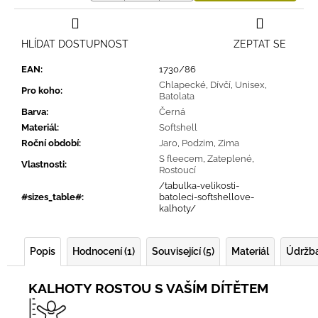
HLÍDAT DOSTUPNOST
ZEPTAT SE
EAN
:
1730/86
Chlapecké
,
Dívčí
,
Unisex
,
Pro koho
:
Batolata
Barva
:
Černá
Materiál
:
Softshell
Roční období
:
Jaro
,
Podzim
,
Zima
S fleecem
,
Zateplené
,
Vlastnosti
:
Rostoucí
/tabulka-velikosti-
#sizes_table#
:
batoleci-softshellove-
kalhoty/
Popis
Hodnocení (1)
Související (5)
Materiál
Údržb
KALHOTY ROSTOU S VAŠÍM DÍTĚTEM