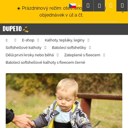
K
Přejít
Hledat
Nákup
M
Přihlášení
☀️ Prázdninový režim: otevřeno a odesílání
na
o
obsah
Zpět
Zpět
objednávek v út a čt.
košík
š
í
C
k
o
Domů
E-shop
Kalhoty, tepláky, legíny
p
Softshellové kalhoty
Batolecí softshellky
o
Dělá první kroky nebo běhá
Zateplené s fleecem
t
Batolecí softshellové kalhoty s fleecem černé
ř
e
b
u
j
e
t
e
n