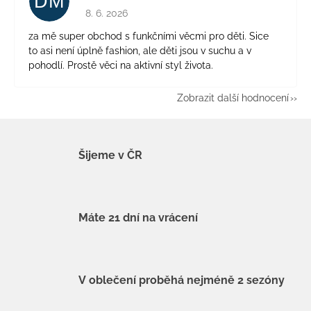
DM
Hodnocení obchodu je 5 z 5 hvězdiček.
8. 6. 2026
za mě super obchod s funkčními věcmi pro děti. Sice
to asi není úplně fashion, ale děti jsou v suchu a v
pohodlí. Prostě věci na aktivní styl života.
Zobrazit další hodnocení
Šijeme v ČR
Máte 21 dní na vrácení
V oblečení proběhá nejméně 2 sezóny