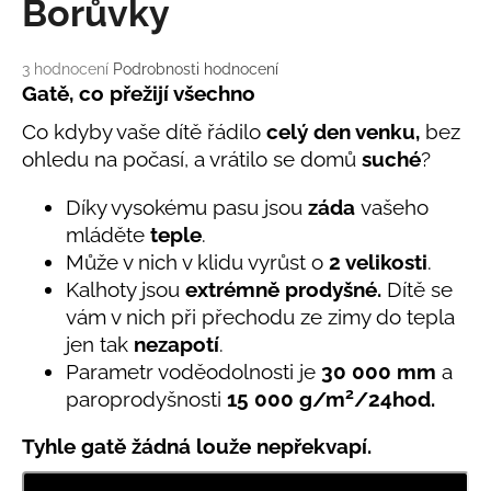
č
Borůvky
u
j
Průměrné
3 hodnocení
Podrobnosti hodnocení
e
hodnocení
Gatě, co přežijí všechno
m
produktu
e
Co kdyby vaše dítě řádilo
celý den venku,
bez
je
5,0
ohledu na počasí, a vrátilo se domů
suché
?
z
LETNÍ
5
Díky vysokému pasu jsou
záda
vašeho
KLOBOUČEK
hvězdiček.
S
mláděte
teple
.
OUŠKY
Může v nich v klidu vyrůst o
2 velikosti
.
UV
30
Kalhoty jsou
extrémně prodyšné.
Dítě se
BÍLÝ
vám v nich při přechodu ze zimy do tepla
395
jen tak
nezapotí
.
Kč
Parametr voděodolnosti
je
30 000 mm
a
2
paroprodyšnosti
15 000 g/m
/24hod.
Tyhle gatě žádná louže nepřekvapí.