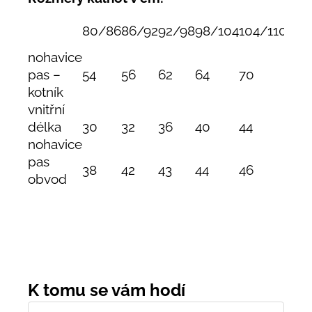
80/86
86/92
92/98
98/104
104/110
110
nohavice
pas –
54
56
62
64
70
74
kotník
vnitřní
délka
30
32
36
40
44
47
nohavice
pas
38
42
43
44
46
48
obvod