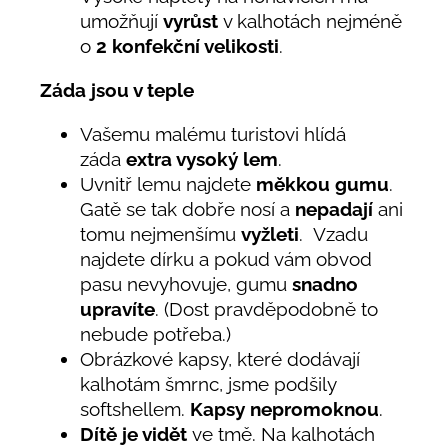
umožňují
vyrůst
v kalhotách nejméně
o
2 konfekční velikosti
.
Záda jsou v teple
Vašemu malému turistovi hlídá
záda
extra vysoký lem
.
Uvnitř lemu najdete
měkkou gumu
.
Gatě se tak dobře nosí a
nepadají
ani
tomu nejmenšímu
vyžleti
. Vzadu
najdete dírku a pokud vám obvod
pasu nevyhovuje, gumu
snadno
upravíte
. (Dost pravděpodobně to
nebude potřeba.)
Obrázkové kapsy, které dodávají
kalhotám šmrnc, jsme podšily
softshellem.
Kapsy nepromoknou
.
Dítě je vidět
ve tmě. Na kalhotách