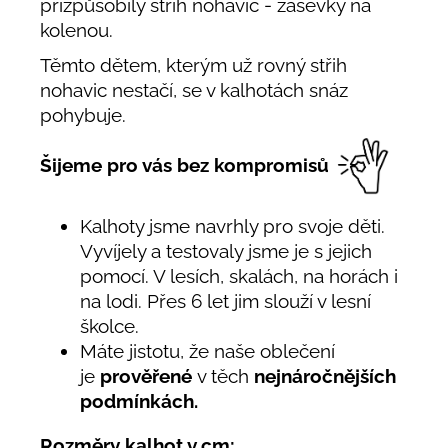
přizpůsobily střih nohavic - záševky na
kolenou.
Těmto dětem, kterým už rovný střih
nohavic nestačí, se v kalhotách snáz
pohybuje.
Šijeme pro vás bez kompromisů
Kalhoty jsme navrhly pro svoje děti.
Vyvíjely a testovaly jsme je s jejich
pomocí. V lesích, skalách, na horách i
na lodi. Přes 6 let jim slouží v lesní
školce.
Máte jistotu, že naše oblečení
je
prověřené
v těch
nejnáročnějších
podmínkách.
Rozměry kalhot v cm: