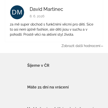
David Martinec
DM
Hodnocení obchodu je 5 z 5 hvězdiček.
8. 6. 2026
za mě super obchod s funkčními věcmi pro děti. Sice
to asi není úplně fashion, ale děti jsou v suchu a v
pohodlí. Prostě věci na aktivní styl života.
Zobrazit další hodnocení
Šijeme v ČR
Máte 21 dní na vrácení