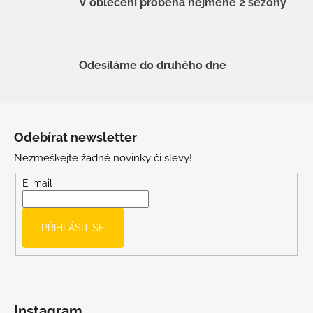
V oblečení proběhá nejméně 2 sezóny
Odesíláme do druhého dne
Z
á
Odebírat newsletter
p
Nezmeškejte žádné novinky či slevy!
a
t
E-mail
í
PŘIHLÁSIT SE
Instagram