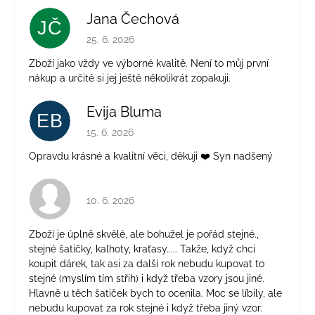
Jana Čechová
JČ
Hodnocení obchodu je 5 z 5 hvězdiček.
25. 6. 2026
Zboží jako vždy ve výborné kvalitě. Není to můj první
nákup a určitě si jej ještě několikrát zopakuji.
Evija Bluma
EB
Hodnocení obchodu je 5 z 5 hvězdiček.
15. 6. 2026
Opravdu krásné a kvalitní věci, děkuji ❤️ Syn nadšený
Hodnocení obchodu je 4 z 5 hvězdiček.
10. 6. 2026
Zboží je úplně skvělé, ale bohužel je pořád stejné.,
stejné šatičky, kalhoty, kraťasy..... Takže, když chci
koupit dárek, tak asi za další rok nebudu kupovat to
stejné (myslím tím střih) i když třeba vzory jsou jiné.
Hlavně u těch šatiček bych to ocenila. Moc se líbily, ale
nebudu kupovat za rok stejné i když třeba jiný vzor.