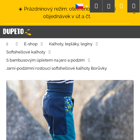
K
Přejít
Hledat
Nákup
M
Přihlášení
☀️ Prázdninový režim: otevřeno a odesílání
na
o
obsah
Zpět
Zpět
objednávek v út a čt.
košík
š
í
C
k
o
Domů
E-shop
Kalhoty, tepláky, legíny
p
Softshellové kalhoty
o
S bambusovým úpletem na jaro a podzim
t
Jarní-podzimní rostoucí softshellové kalhoty Borůvky
ř
e
b
u
j
e
t
e
n