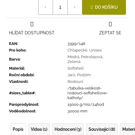
Měrná
DO KOŠÍKU
cena:
HLÍDAT DOSTUPNOST
ZEPTAT SE
EAN
:
3399/146
Pro koho
:
Chlapecké
,
Unisex
Modrá
,
Petrolejová
,
Barva
:
Zelená
Materiál
:
Softshell
Roční období
:
Jaro
,
Podzim
Vlastnosti
:
Rostoucí
/tabulka-velikosti-
#sizes_table#
:
rostouci-softshellove-
kalhoty/
Paroprodyšnost
:
15000 g/m2/24hod
Voděodolnost
:
30000 mm
Popis
Videa (1)
Hodnocení (3)
Související (8)
Materi