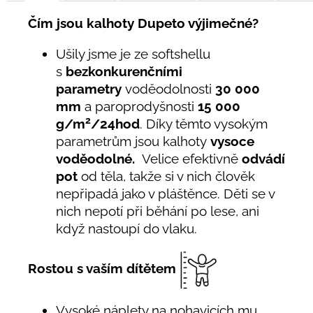
Čím jsou kalhoty Dupeto výjimečné?
Ušily jsme je ze softshellu
s
bezkonkurenčními
parametry
voděodolnosti
30 000
mm
a paroprodyšnosti
15 000
2
g/m
/24hod
. Díky těmto vysokým
parametrům jsou kalhoty
vysoce
voděodolné.
Velice efektivně
odvádí
pot
od těla, takže si v nich člověk
nepřipadá jako v pláštěnce. Děti se v
nich nepotí při běhání po lese, ani
když nastoupí do vlaku.
Rostou s vaším dítětem
Vysoké náplety na nohavicích mu