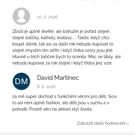
Hodnocení obchodu je 4 z 5 hvězdiček.
10. 6. 2026
Zboží je úplně skvělé, ale bohužel je pořád stejné.,
stejné šatičky, kalhoty, kraťasy..... Takže, když chci
koupit dárek, tak asi za další rok nebudu kupovat to
stejné (myslím tím střih) i když třeba vzory jsou jiné.
Hlavně u těch šatiček bych to ocenila. Moc se líbily, ale
nebudu kupovat za rok stejné i když třeba jiný vzor.
David Martinec
DM
Hodnocení obchodu je 5 z 5 hvězdiček.
8. 6. 2026
za mě super obchod s funkčními věcmi pro děti. Sice
to asi není úplně fashion, ale děti jsou v suchu a v
pohodlí. Prostě věci na aktivní styl života.
Zobrazit další hodnocení