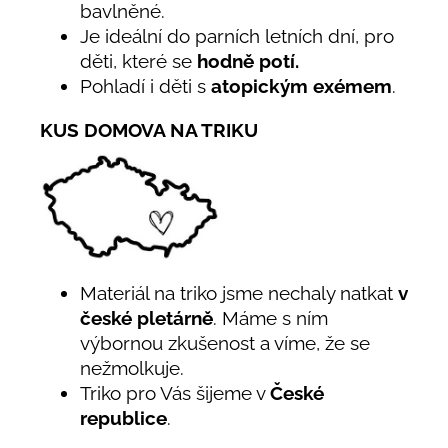
bavlněné.
Je ideální do parních letních dní, pro
děti, které se
hodně potí.
Pohladí i děti s
atopickým exémem
.
KUS DOMOVA NA TRIKU
Materiál na triko jsme nechaly natkat
v
české pletárně
. Máme s ním
výbornou zkušenost a víme, že se
nežmolkuje.
Triko pro Vás šijeme v
České
republice
.