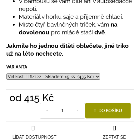
č
V bambusu se vám dítě ani v autosedačce
5,0
u
nepotí.
z
j
Materiál v horku saje a příjemně chladí.
5
e
hvězdiček.
Místo čtyř bavlněných triček, vám
na
m
dovolenou
pro mládě stačí
dvě
.
e
Jakmile ho jednou dítěti oblečete, jiné triko
už na léto nechcete.
LETNÍ
RYCHLESCHNOUCÍ
KALHOTY
VARIANTA
ŽLUTÉ
695
Kč
od
415 Kč
Měrná
DO KOŠÍKU
cena:
HLÍDAT DOSTUPNOST
ZEPTAT SE