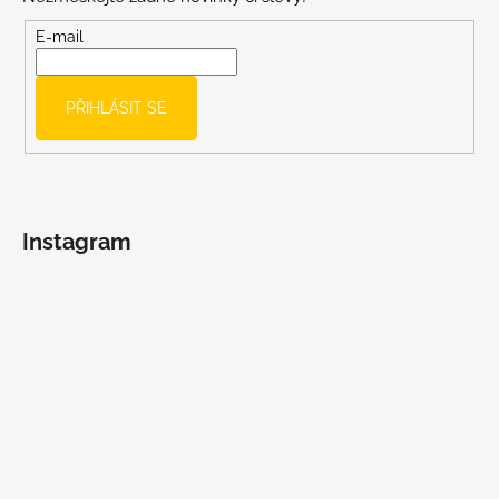
a
t
E-mail
í
PŘIHLÁSIT SE
Instagram