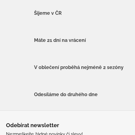
Šijeme v ČR
Máte 21 dní na vrácení
V oblečení proběhá nejméně 2 sezóny
Odesíláme do druhého dne
Z
á
Odebírat newsletter
p
Nezmeškejte žádné novinky či slevy!