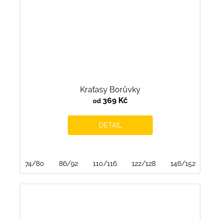
Kraťasy Borůvky
369 Kč
od
DETAIL
74/80
86/92
110/116
122/128
146/152