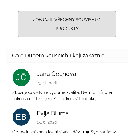
ZOBRAZIT VŠECHNY SOUVISEJÍCÍ
PRODUKTY
Jana Čechová
JČ
Hodnocení obchodu je 5 z 5 hvězdiček.
25. 6. 2026
Zboží jako vždy ve výborné kvalitě. Není to můj první
nákup a určitě si jej ještě několikrát zopakuji.
Evija Bluma
EB
Hodnocení obchodu je 5 z 5 hvězdiček.
15. 6. 2026
Opravdu krásné a kvalitní věci, děkuji ❤️ Syn nadšený