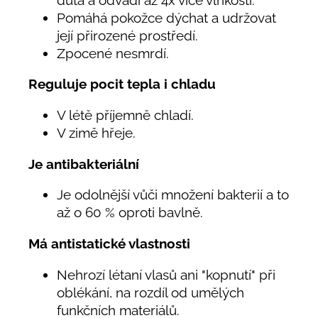
Pomáhá pokožce dýchat a udržovat
její přirozené prostředí.
Zpocené nesmrdí.
Reguluje pocit tepla i chladu
V létě příjemně chladí.
V zimě hřeje.
Je antibakteriální
Je odolnější vůči množení bakterií a to
až o 60 % oproti bavlně.
Má antistatické vlastnosti
Nehrozí létaní vlasů ani "kopnutí" při
oblékání, na rozdíl od umělých
funkčních materiálů.