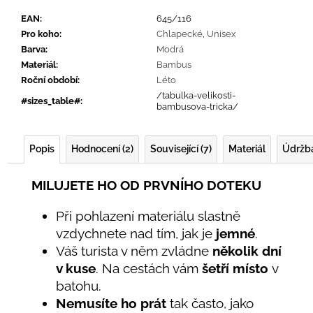
EAN
:
645/116
Pro koho
:
Chlapecké
,
Unisex
Barva
:
Modrá
Materiál
:
Bambus
Roční období
:
Léto
/tabulka-velikosti-
#sizes_table#
:
bambusova-tricka/
Popis
Hodnocení (2)
Související (7)
Materiál
Údržb
MILUJETE HO OD PRVNÍHO DOTEKU
Při pohlazení materiálu slastně
vzdychnete nad tím, jak je
jemné
.
Váš turista v něm zvládne
několik dní
v kuse
. Na cestách vám
šetří místo
v
batohu.
Nemusíte ho prát
tak často, jako