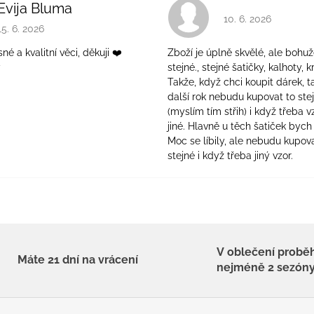
Evija Bluma
Hodnocení obchodu 
10. 6. 2026
Hodnocení obchodu je 5 z 5 hvězdiček.
15. 6. 2026
é a kvalitní věci, děkuji ❤️
Zboží je úplně skvělé, ale bohuž
ý
stejné., stejné šatičky, kalhoty, kr
Takže, když chci koupit dárek, t
další rok nebudu kupovat to ste
(myslím tím střih) i když třeba v
jiné. Hlavně u těch šatiček bych 
Moc se líbily, ale nebudu kupova
stejné i když třeba jiný vzor.
V oblečení probě
Máte 21 dní na vrácení
nejméně 2 sezón