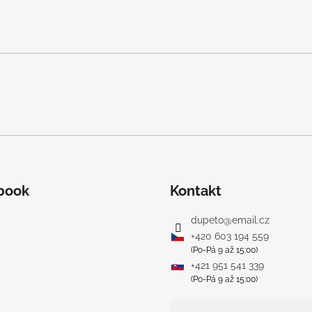
book
Kontakt
dupeto
@
email.cz
+420 603 194 559
(Po-Pá 9 až 15:00)
+421 951 541 339
(Po-Pá 9 až 15:00)