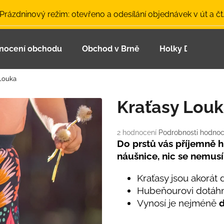
 Prázdninový režim: otevřeno a odesílání objednávek v út a čt
nocení obchodu
Obchod v Brně
Holky Dupeťačk
Co potřebujete najít?
 Louka
HLEDAT
Kraťasy Lou
Průměrné
2 hodnocení
Podrobnosti hodnoc
Doporučujeme
hodnocení
Do prstů vás příjemně hř
produktu
náušnice, nic se nemusí
je
5,0
Kraťasy jsou akorát 
z
Hubeňourovi dotáhn
5
hvězdiček.
Vynosí je nejméně
d
LETNÍ ČEPICE UV 30 SVĚTLE MODRÁ
BAMBUSOVÉ TR