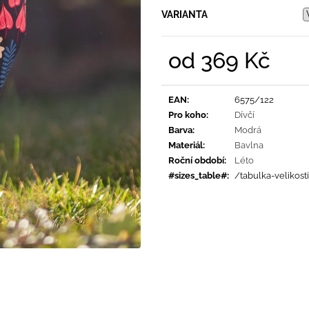
PRUHY MODRÉ
395 Kč
VARIANTA
435 Kč
od
369 Kč
Měrná
cena:
EAN
:
6575/122
Pro koho
:
Dívčí
Barva
:
Modrá
Materiál
:
Bavlna
Roční období
:
Léto
#sizes_table#
:
/tabulka-velikost