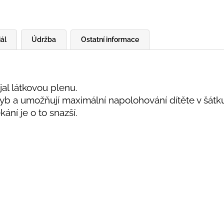
ál
Údržba
Ostatní informace
ojal látkovou plenu.
hyb a umožňují maximální napolohování dítěte v šátku
kání je o to snazší.