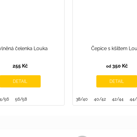
vlněná čelenka Louka
Čepice s kšiltem Lo
255 Kč
350 Kč
od
DETAIL
DETAIL
4/56
56/58
38/40
40/42
42/44
44/