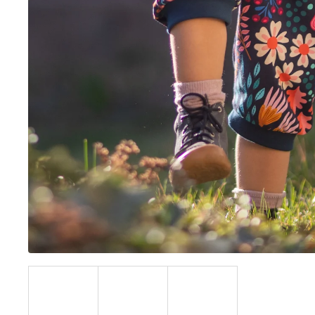
BÍLÝ
395 Kč