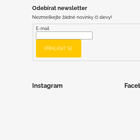
á
Odebírat newsletter
p
Nezmeškejte žádné novinky či slevy!
a
t
E-mail
í
PŘIHLÁSIT SE
Instagram
Face