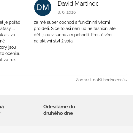
David Martinec
DM
je 4 z 5 hvězdiček.
Hodnocení obchodu je 5 z 5 hvězdiček.
8. 6. 2026
el je pořád
za mě super obchod s funkčními věcmi
aťasy.....
pro děti. Sice to asi není úplně fashion, ale
ak asi za
děti jsou v suchu a v pohodlí. Prostě věci
jné
na aktivní styl života.
zory jsou
to ocenila.
t za rok
Zobrazit další hodnocení
há
Odesíláme do
y
druhého dne