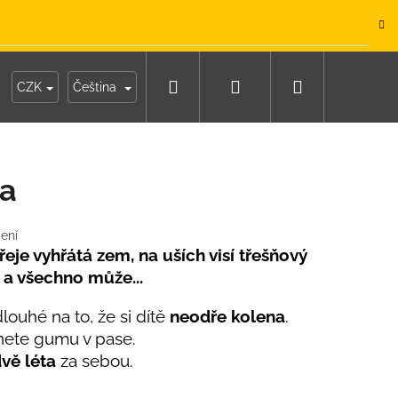
.
Hledat
Přihlášení
Nákupní
y
Moje objednávka
CZK
Čeština
košík
ka
ení
eje vyhřátá zem, na uších visí třešňový
 a všechno může...
dlouhé na to, že si dítě
neodře kolena
.
ete gumu v pase.
vě léta
za sebou.
IKO NÁMOŘNICKÉ