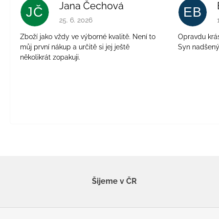
Jana Čechová
JČ
EB
Hodnocení obchodu je 5 z 5 hvězdiček.
25. 6. 2026
Zboží jako vždy ve výborné kvalitě. Není to
Opravdu krásn
můj první nákup a určitě si jej ještě
Syn nadšen
několikrát zopakuji.
Šijeme v ČR
Z