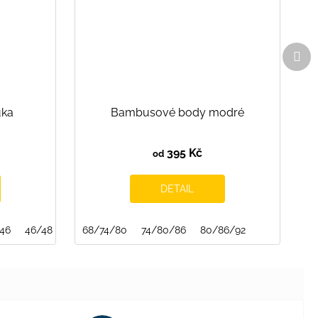
Dal
pro
uka
Bambusové body modré
395 Kč
od
DETAIL
46
46/48
48/50
68/74/80
50/52
74/80/86
52/54
54/56
80/86/92