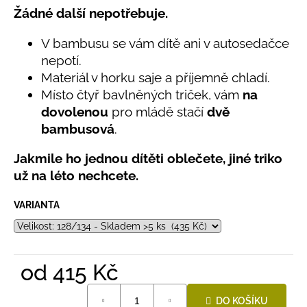
č
5,0
Žádné další nepotřebuje.
u
z
j
5
V bambusu se vám dítě ani v autosedačce
e
hvězdiček.
nepotí.
m
e
Materiál v horku saje a příjemně chladí.
Místo čtyř bavlněných triček, vám
na
dovolenou
pro mládě stačí
dvě
LETNÍ
bambusová
.
ČEPICE
UV
30
Jakmile ho jednou dítěti oblečete, jiné triko
SVĚTLE
už na léto nechcete.
MODRÁ
395
Kč
VARIANTA
od
415 Kč
Měrná
DO KOŠÍKU
cena: