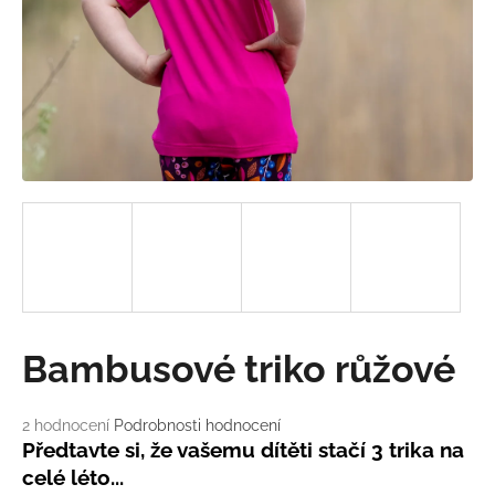
a
j
í
t
?
HLEDAT
D
Bambusové triko růžové
o
p
o
Průměrné
2 hodnocení
Podrobnosti hodnocení
hodnocení
r
Předtavte si, že vašemu dítěti stačí 3 trika na
produktu
u
celé léto...
je