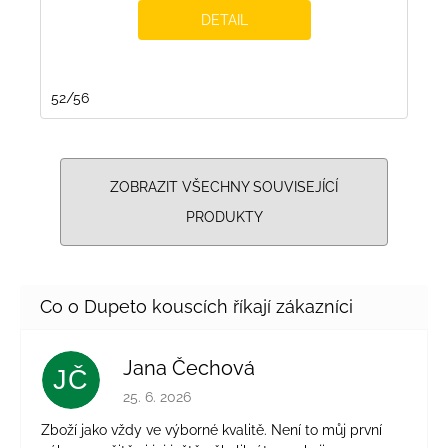
DETAIL
52/56
ZOBRAZIT VŠECHNY SOUVISEJÍCÍ
PRODUKTY
Jana Čechová
JČ
Hodnocení obchodu je 5 z 5 hvězdiček.
25. 6. 2026
Zboží jako vždy ve výborné kvalitě. Není to můj první