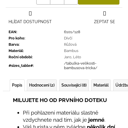
HLÍDAT DOSTUPNOST
ZEPTAT SE
EAN
:
6101/128
Pro koho
:
Dívčí
Barva
:
Růžová
Materiál
:
Bambus
Roční období
:
Jaro
,
Léto
/tabulka-velikosti-
#sizes_table#
:
bambusova-tricka/
Popis
Hodnocení (2)
Související (8)
Materiál
Údržb
MILUJETE HO OD PRVNÍHO DOTEKU
Při pohlazení materiálu slastně
vzdychnete nad tím, jak je
jemné
.
Váš turista v něm zvládne
několik dní