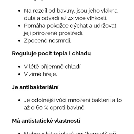
Na rozdíl od bavlny, jsou jeho vlákna
dutá a odvádí až 4x více vlhkosti.
Pomáhá pokožce dýchat a udržovat
její přirozené prostředí.
Zpocené nesmrdí.
Reguluje pocit tepla i chladu
V létě příjemně chladí.
V zimě hřeje.
Je antibakteriální
Je odolnější vůči množení bakterií a to
až o 60 % oproti bavlně.
Má antistatické vlastnosti
Nehrozí létaní vlasů ani "kopnutí" při