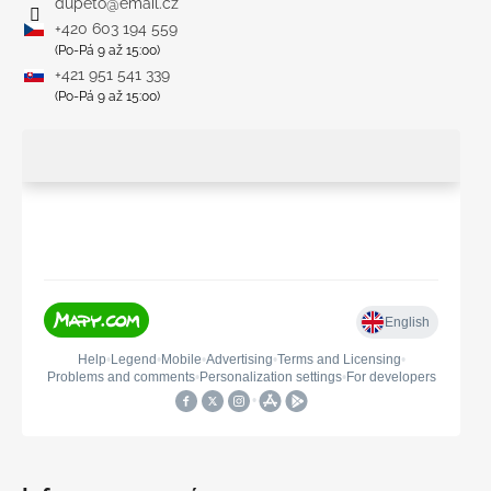
dupeto
@
email.cz
+420 603 194 559
(Po-Pá 9 až 15:00)
+421 951 541 339
(Po-Pá 9 až 15:00)