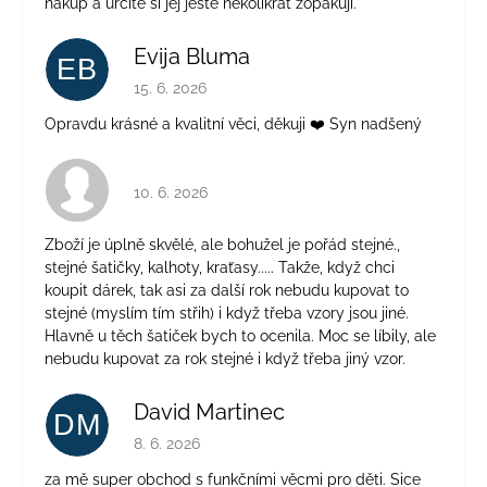
nákup a určitě si jej ještě několikrát zopakuji.
Evija Bluma
EB
Hodnocení obchodu je 5 z 5 hvězdiček.
15. 6. 2026
Opravdu krásné a kvalitní věci, děkuji ❤️ Syn nadšený
Hodnocení obchodu je 4 z 5 hvězdiček.
10. 6. 2026
Zboží je úplně skvělé, ale bohužel je pořád stejné.,
stejné šatičky, kalhoty, kraťasy..... Takže, když chci
koupit dárek, tak asi za další rok nebudu kupovat to
stejné (myslím tím střih) i když třeba vzory jsou jiné.
Hlavně u těch šatiček bych to ocenila. Moc se líbily, ale
nebudu kupovat za rok stejné i když třeba jiný vzor.
David Martinec
DM
Hodnocení obchodu je 5 z 5 hvězdiček.
8. 6. 2026
za mě super obchod s funkčními věcmi pro děti. Sice