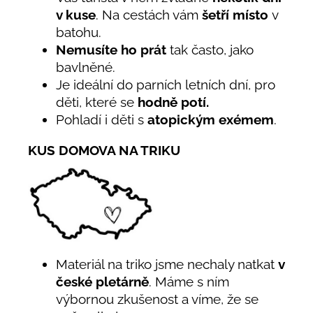
v kuse
. Na cestách vám
šetří místo
v
batohu.
Nemusíte ho prát
tak často, jako
bavlněné.
Je ideální do parních letních dní, pro
děti, které se
hodně potí.
Pohladí i děti s
atopickým exémem
.
KUS DOMOVA NA TRIKU
Materiál na triko jsme nechaly natkat
v
české pletárně
. Máme s ním
výbornou zkušenost a víme, že se