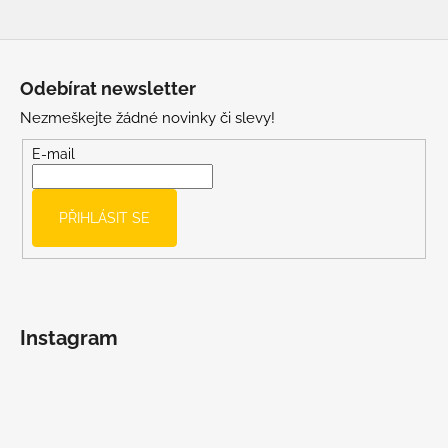
Z
á
Odebírat newsletter
p
Nezmeškejte žádné novinky či slevy!
a
t
E-mail
í
PŘIHLÁSIT SE
Instagram