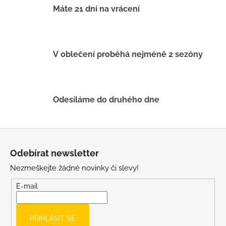
í
Máte 21 dní na vrácení
p
r
v
k
V oblečení proběhá nejméně 2 sezóny
y
v
ý
p
Odesíláme do druhého dne
i
s
u
Z
á
Odebírat newsletter
p
Nezmeškejte žádné novinky či slevy!
a
t
E-mail
í
PŘIHLÁSIT SE