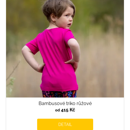
i
s
p
r
o
d
u
k
t
ů
Bambusové triko růžové
415 Kč
od
DETAIL