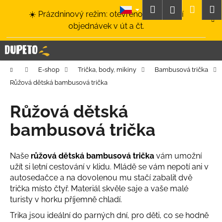
K
Přejít
Hledat
Nákup
M
Přihlášení
☀️ Prázdninový režim: otevřeno a odesílání
na
o
obsah
Zpět
Zpět
objednávek v út a čt.
košík
š
í
C
k
o
Domů
E-shop
Trička, body, mikiny
Bambusová trička
p
Růžová dětská bambusová trička
o
t
Růžová dětská
ř
bambusová trička
e
b
u
Naše
růžová dětská bambusová trička
vám umožní
užít si letní cestování v klidu. Mládě se vám nepotí ani v
j
autosedačce a na dovolenou mu stačí zabalit dvě
e
trička místo čtyř. Materiál skvěle saje a vaše malé
t
turisty v horku příjemně chladí.
e
Trika jsou ideální do parných dní, pro děti, co se hodně
n