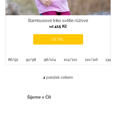
Bambusové triko světle růžové
415 Kč
od
DETAIL
86/92
92/98
98/104
104/110
110/116
134/1
2
položek celkem
O
v
l
á
Šijeme v ČR
d
a
c