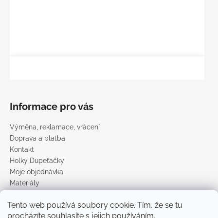
Informace pro vás
Výměna, reklamace, vrácení
Doprava a platba
Kontakt
Holky Dupeťačky
Moje objednávka
Materiály
Obchodní podmínky
Tento web používá soubory cookie. Tím, že se tu
Podmínky ochrany osobních údajů
procházíte souhlasíte s jejich používáním.
Prodávané značky