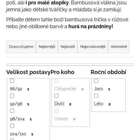
potí, ale
i pro malé atopiky
. Bambusová vlákna jsou
a
jemná jako dětské tvářičky a mláďata si je zamilují.
j
Přibalte dětem tahle boží bambusová trička v růžové
í
nebo jiné oblíbené barvě a
hurá na prázdniny!
t
Ř
?
a
Doporučujeme
Nejlevnější
Nejdražší
Nejprodávanější
Abecedně
z
e
n
Velikost postavy
Pro koho
Roční období
HLEDAT
í
p
86/92
Chlapecké
Jaro
1
0
1
r
D
o
92/98
Dívčí
Léto
1
2
2
o
d
p
98/104
Unisex
u
1
0
o
r
k
u
104/110
1
t