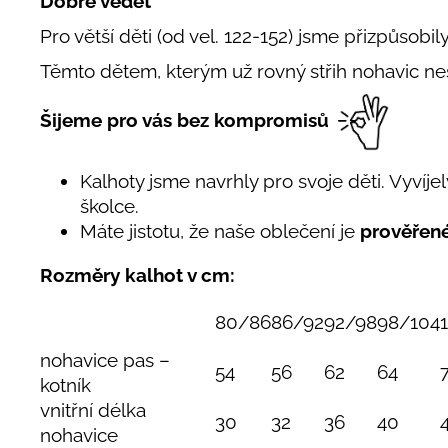
Dobré vědět
Pro větší děti (od vel. 122-152) jsme přizpůsobil
Těmto dětem, kterým už rovný střih nohavic n
Šijeme pro vás bez kompromisů
Kalhoty jsme navrhly pro svoje děti. Vyvíjely
školce.
Máte jistotu, že naše oblečení je
prověřen
Rozměry kalhot v cm:
80/86
86/92
92/98
98/104
nohavice pas –
54
56
62
64
kotník
vnitřní délka
30
32
36
40
nohavice