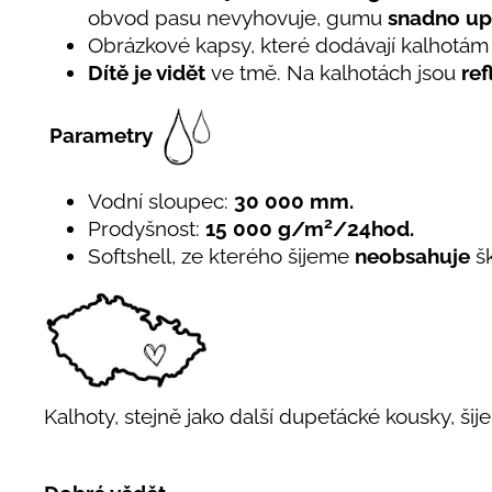
obvod pasu nevyhovuje, gumu
snadno up
Obrázkové kapsy, které dodávají kalhotám
Dítě je vidět
ve tmě. Na kalhotách jsou
ref
Parametry
Vodní sloupec:
30 000 mm.
2
Prodyšnost:
15 000 g/m
/24hod.
Softshell, ze kterého šijeme
neobsahuje
š
Kalhoty, stejně jako další dupeťácké kousky, šij