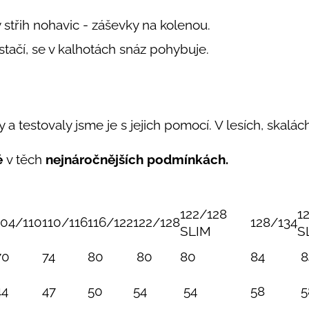
y střih nohavic - záševky na kolenou.
estačí, se v kalhotách snáz pohybuje.
 a testovaly jsme je s jejich pomocí. V lesích, skalách,
é
v těch
nejnáročnějších podmínkách.
122/128
1
104/110
110/116
116/122
122/128
128/134
SLIM
S
70
74
80
80
80
84
8
44
47
50
54
54
58
5