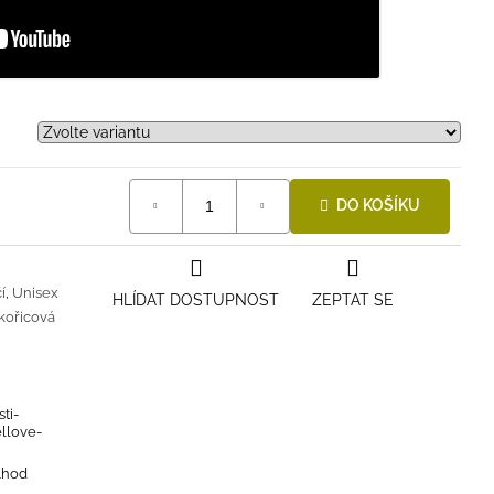
DO KOŠÍKU
í
,
Unisex
HLÍDAT DOSTUPNOST
ZEPTAT SE
kořicová
ti-
ellove-
4hod