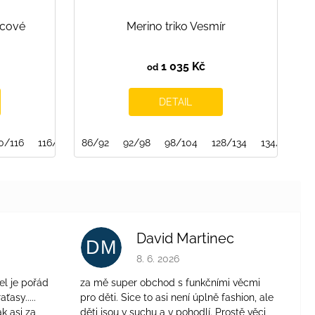
icové
Merino triko Vesmír
1 035 Kč
od
DETAIL
0/116
128/134
116/122
140/146
86/92
122/128
146/152
92/98
128/134
98/104
140/146
128/134
146/152
134/140
David Martinec
DM
je 4 z 5 hvězdiček.
Hodnocení obchodu je 5 z 5 hvězdiček.
8. 6. 2026
el je pořád
za mě super obchod s funkčními věcmi
aťasy.....
pro děti. Sice to asi není úplně fashion, ale
ak asi za
děti jsou v suchu a v pohodlí. Prostě věci