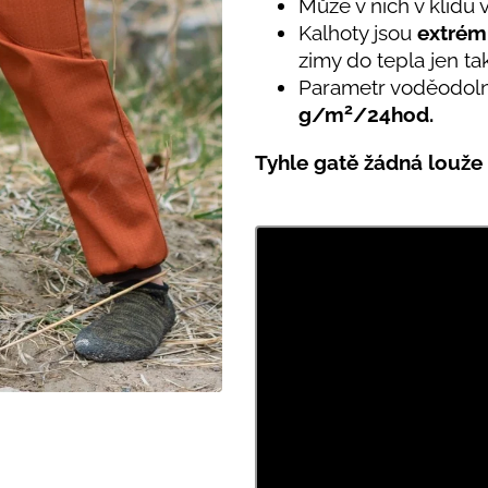
PRUHY MODRÉ
Může v nich v klidu 
395 Kč
Kalhoty jsou
extrém
435 Kč
zimy do tepla jen t
Parametr voděodoln
2
g/m
/24hod.
Tyhle gatě žádná louže