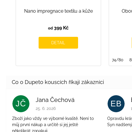
Nano impregnace textilu a kůže
Obou
399 Kč
od
DETAIL
74/80
8
Jana Čechová
JČ
EB
Hodnocení obchodu je 5 z 5 hvězdiček.
25. 6. 2026
Zboží jako vždy ve výborné kvalitě. Není to
Opravdu krásn
můj první nákup a určitě si jej ještě
Syn nadšen
několikrát zopakuji.