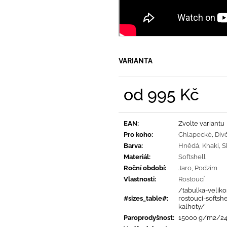
VARIANTA
od
995 Kč
Měrná
cena:
EAN
:
Zvolte variantu
Pro koho
:
Chlapecké
,
Dívč
Barva
:
Hnědá
,
Khaki
,
S
Materiál
:
Softshell
Roční období
:
Jaro
,
Podzim
Vlastnosti
:
Rostoucí
/tabulka-velikos
#sizes_table#
:
rostouci-softsh
kalhoty/
Paroprodyšnost
:
15000 g/m2/2