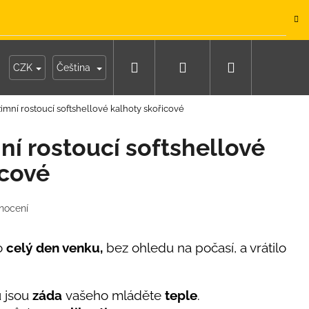
.
Hledat
Přihlášení
Nákupní
y
Moje objednávka
CZK
Čeština
imní rostoucí softshellové kalhoty skořicové
košík
ní rostoucí softshellové
icové
nocení
lo
celý den venku,
bez ohledu na počasí, a vrátilo
 jsou
záda
vašeho mláděte
teple
.
IKO NÁMOŘNICKÉ