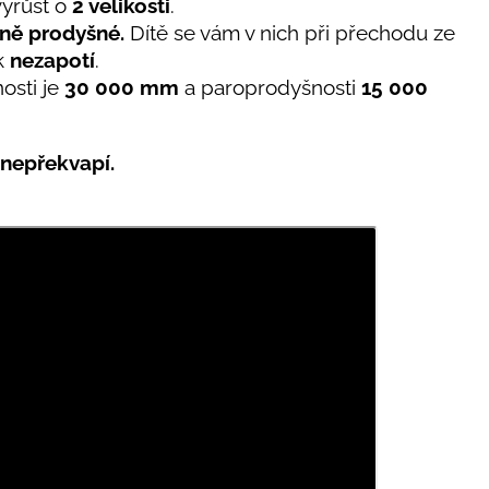
vyrůst o
2 velikosti
.
ně prodyšné.
Dítě se vám v nich při přechodu ze
ak
nezapotí
.
osti
je
30 000 mm
a paroprodyšnosti
15 000
 nepřekvapí.