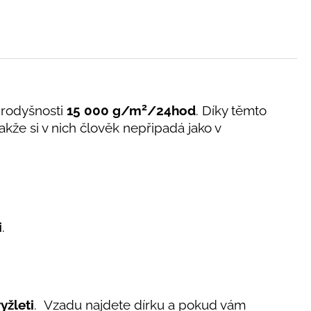
2
rodyšnosti
15 000 g/m
/24hod
. Díky těmto
takže si v nich člověk nepřipadá jako v
i
.
yžleti
. Vzadu najdete dírku a pokud vám