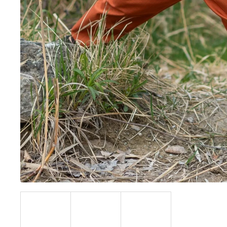
BÍLÝ
395 Kč