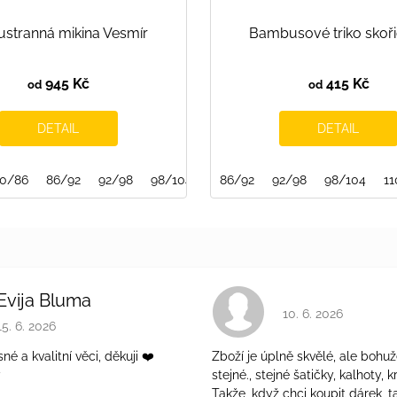
stranná mikina Vesmír
Bambusové triko skoř
945 Kč
415 Kč
od
od
DETAIL
DETAIL
0/86
86/92
92/98
98/104
104/110
86/92
92/98
110/116
98/104
116/122
11
Evija Bluma
Hodnocení obchodu 
10. 6. 2026
Hodnocení obchodu je 5 z 5 hvězdiček.
15. 6. 2026
é a kvalitní věci, děkuji ❤️
Zboží je úplně skvělé, ale bohuž
ý
stejné., stejné šatičky, kalhoty, kr
Takže, když chci koupit dárek, t