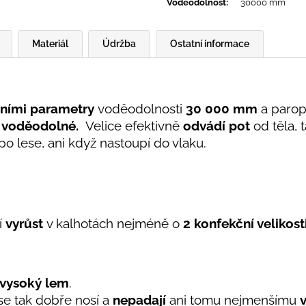
Voděodolnost
:
30000 mm
Materiál
Údržba
Ostatní informace
ními parametry
voděodolnosti
30 000 mm
a parop
 voděodolné.
Velice efektivně
odvádí pot
od těla, 
 po lese, ani když nastoupí do vlaku.
í
vyrůst
v kalhotách nejméně o
2 konfekční velikost
 vysoký lem
.
 se tak dobře nosí a
nepadají
ani tomu nejmenšímu
v