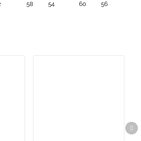
2
58
54
60
56
Dal
pro