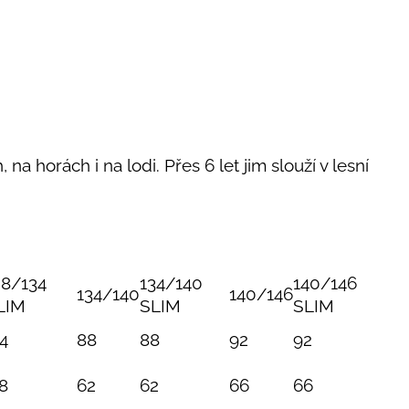
 na horách i na lodi. Přes 6 let jim slouží v lesní
28/134
134/140
140/146
134/140
140/146
LIM
SLIM
SLIM
4
88
88
92
92
8
62
62
66
66