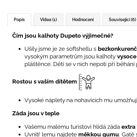
Popis
Videa (1)
Hodnocení
Související (6)
Čím jsou kalhoty Dupeto výjimečné?
Ušily jsme je ze softshellu s
bezkonkurenč
vysokým parametrům jsou kalhoty
vysoce
pláštěnce. Děti se v nich nepotí při běhání
Rostou s vaším dítětem
Vysoké náplety na nohavicích mu umožňuj
Záda jsou v teple
Vašemu malému turistovi hlídá záda
extra
Uvnitř lemu najdete
měkkou gumu
. Gatě