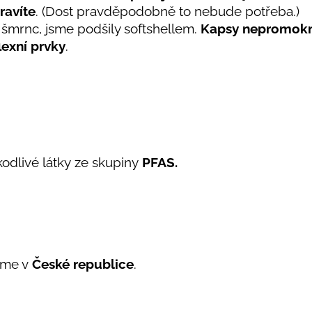
ravíte
. (Dost pravděpodobně to nebude potřeba.)
 šmrnc, jsme podšily softshellem.
Kapsy nepromok
lexní prvky
.
kodlivé látky ze skupiny
PFAS.
eme v
České republice
.