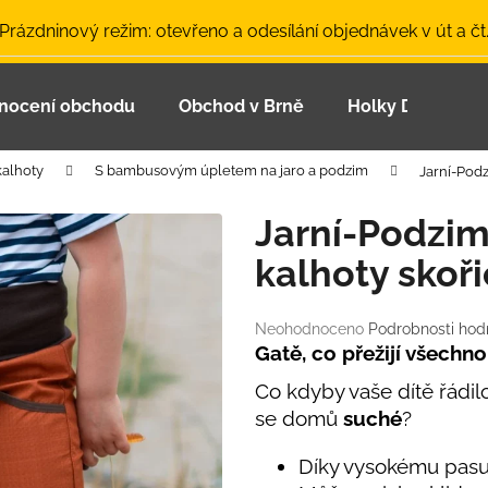
 Prázdninový režim: otevřeno a odesílání objednávek v út a čt
nocení obchodu
Obchod v Brně
Holky Dupeťačk
Co potřebujete najít?
kalhoty
S bambusovým úpletem na jaro a podzim
Jarní-Podz
HLEDAT
Jarní-Podzim
kalhoty skoř
Doporučujeme
Průměrné
Neohodnoceno
Podrobnosti hod
hodnocení
Gatě, co přežijí všechno
produktu
Co kdyby vaše dítě řádi
je
0,0
se domů
suché
?
z
5
Díky vysokému pasu
LETNÍ ČEPICE UV 30 SVĚTLE MODRÁ
BAMBUSOVÉ TR
hvězdiček.