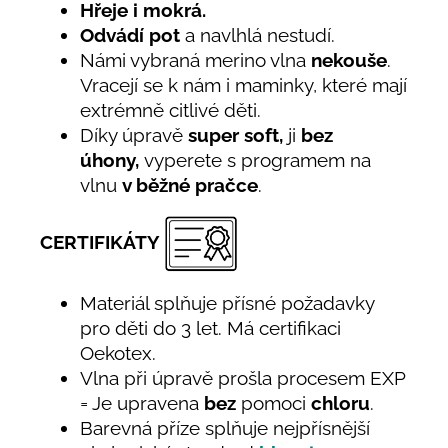
Hřeje i mokrá.
Odvádí pot
a navlhlá nestudí.
Námi vybraná merino vlna
nekouše
.
Vracejí se k nám i maminky, které mají
extrémně citlivé děti.
Díky úpravě
super soft,
ji
bez
úhony,
vyperete s programem na
vlnu
v běžné pračce
.
CERTIFIKÁTY
Materiál splňuje přísné požadavky
pro děti do 3 let. Má certifikaci
Oekotex.
Vlna při úpravě prošla procesem EXP
= Je upravena
bez
pomoci
chloru
.
Barevná příze splňuje nejpřísnější