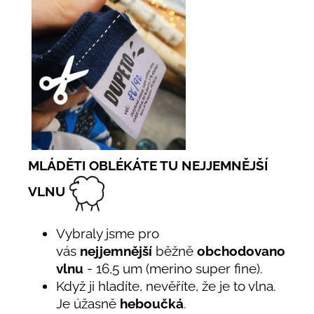
MLÁDĚTI OBLÉKÁTE TU NEJJEMNĚJŠÍ
VLNU
Vybraly jsme pro
vás
nejjemnější
běžně
obchodovanou
vlnu
- 16,5 um (merino super fine).
Když ji hladíte, nevěříte, že je to vlna.
Je úžasně
heboučká
.