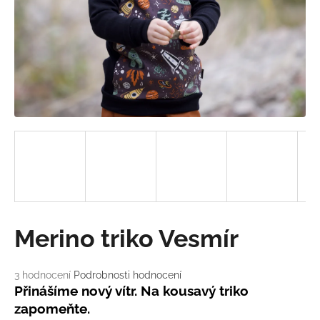
a
j
í
t
?
HLEDAT
D
Merino triko Vesmír
o
p
o
Průměrné
3 hodnocení
Podrobnosti hodnocení
hodnocení
r
Přinášíme nový vítr. Na kousavý triko
produktu
u
zapomeňte.
je