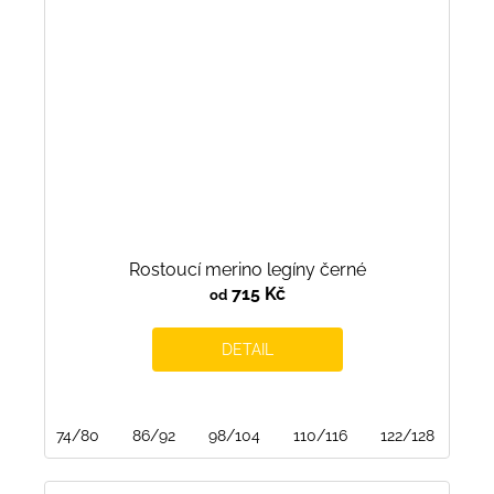
Rostoucí merino legíny černé
715 Kč
od
DETAIL
74/80
86/92
98/104
110/116
122/128
134