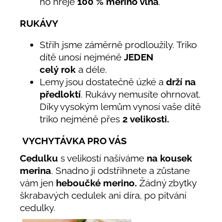
ho hřeje
100
% merino vlna
.
RUKÁVY
Střih jsme záměrně prodloužily. Triko
dítě unosí nejméně
JEDEN
celý rok
a déle.
Lemy jsou dostatečně úzké a
drží na
předloktí
. Rukávy nemusíte ohrnovat.
Díky vysokým lemům vynosí vaše dítě
triko nejméně přes
2 velikosti.
VYCHYTÁVKA PRO VÁS
Cedulku
s velikostí našíváme
na kousek
merina
. Snadno ji odstřihnete a zůstane
vám jen
heboučké merino.
Žádný zbytky
škrabavých cedulek ani díra, po pitvání
cedulky.