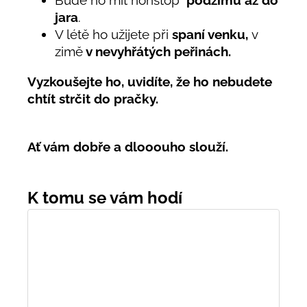
Bude ho mít nonstop
podzimu až do
jara
.
V létě ho užijete při
spaní venku,
v
zimě
v nevyhřátých peřinách.
Vyzkoušejte ho, uvidíte, že ho nebudete
chtít strčit do pračky.
Ať vám dobře a dlooouho slouží.