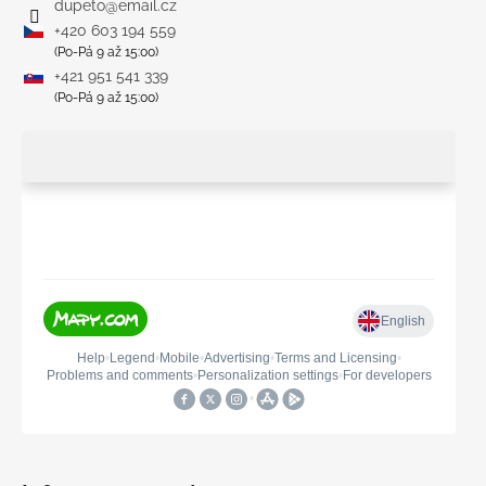
dupeto
@
email.cz
+420 603 194 559
(Po-Pá 9 až 15:00)
+421 951 541 339
(Po-Pá 9 až 15:00)