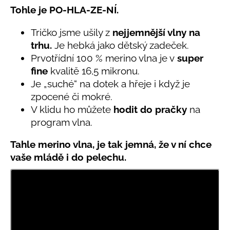
č
5,0
Tohle je PO-HLA-ZE-NÍ.
u
z
j
5
Tričko jsme ušily z
nejjemnější vlny na
e
hvězdiček.
trhu.
Je hebká jako dětský zadeček.
m
e
Prvotřídní 100 % merino vlna je v
super
fine
kvalitě 16,5 mikronu.
Je „suché“ na dotek a hřeje i když je
LETNÍ
zpocené či mokré.
KLOBOUČEK
S
V klidu ho můžete
hodit do pračky
na
OUŠKY
program vlna.
UV
30
BÍLÝ
Tahle merino vlna, je tak jemná, že v ní chce
395
vaše mládě i do pelechu.
Kč