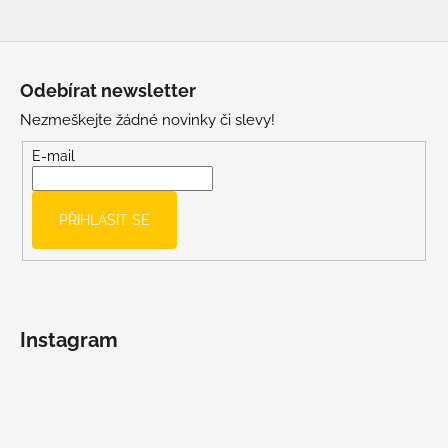
Z
á
Odebírat newsletter
p
Nezmeškejte žádné novinky či slevy!
a
t
E-mail
í
PŘIHLÁSIT SE
Instagram