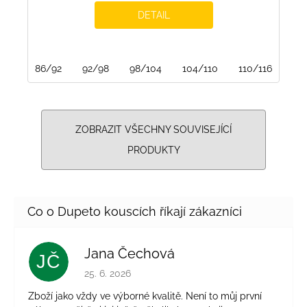
DETAIL
86/92
92/98
98/104
104/110
110/116
116
ZOBRAZIT VŠECHNY SOUVISEJÍCÍ
PRODUKTY
Jana Čechová
JČ
Hodnocení obchodu je 5 z 5 hvězdiček.
25. 6. 2026
Zboží jako vždy ve výborné kvalitě. Není to můj první