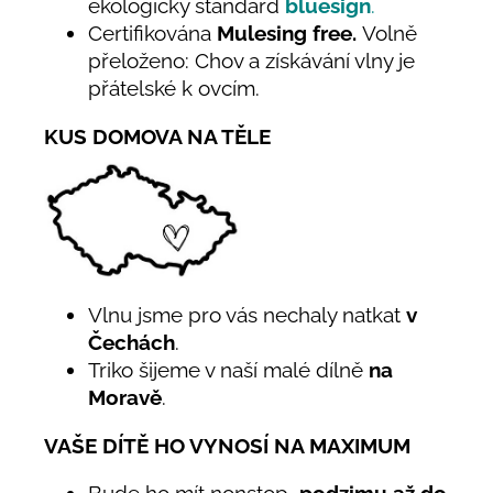
ekologický standard
bluesign
.
Certifikována
Mulesing free.
Volně
přeloženo: Chov a získávání vlny je
přátelské k ovcím.
KUS DOMOVA NA TĚLE
Vlnu jsme pro vás nechaly natkat
v
Čechách
.
Triko šijeme v naší malé dílně
na
Moravě
.
VAŠE DÍTĚ HO VYNOSÍ NA MAXIMUM