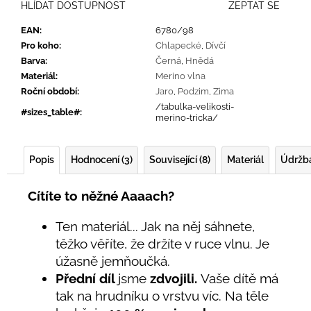
HLÍDAT DOSTUPNOST
ZEPTAT SE
EAN
:
6780/98
Pro koho
:
Chlapecké
,
Dívčí
Barva
:
Černá
,
Hnědá
Materiál
:
Merino vlna
Roční období
:
Jaro
,
Podzim
,
Zima
/tabulka-velikosti-
#sizes_table#
:
merino-tricka/
Popis
Hodnocení (3)
Související (8)
Materiál
Údržb
Cítíte to něžné Aaaach?
Ten materiál... Jak na něj sáhnete,
těžko věříte, že držíte v ruce vlnu. Je
úžasně jemňoučká.
Přední díl
jsme
zdvojili.
Vaše dítě má
tak na hrudníku o vrstvu víc. Na těle