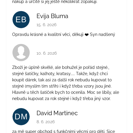
nákup a určitě si jej ještě několikrát zopakuji.
Evija Bluma
EB
Hodnocení obchodu je 5 z 5 hvězdiček.
15. 6. 2026
Opravdu krásné a kvalitní věci, děkuji ❤️ Syn nadšený
Hodnocení obchodu je 4 z 5 hvězdiček.
10. 6. 2026
Zboží je úplně skvělé, ale bohužel je pořád stejné.,
stejné šatičky, kalhoty, kraťasy..... Takže, když chci
koupit dárek, tak asi za další rok nebudu kupovat to
stejné (myslím tím střih) i když třeba vzory jsou jiné.
Hlavně u těch šatiček bych to ocenila. Moc se líbily, ale
nebudu kupovat za rok stejné i když třeba jiný vzor.
David Martinec
DM
Hodnocení obchodu je 5 z 5 hvězdiček.
8. 6. 2026
za mě super obchod s funkčními věcmi pro děti. Sice