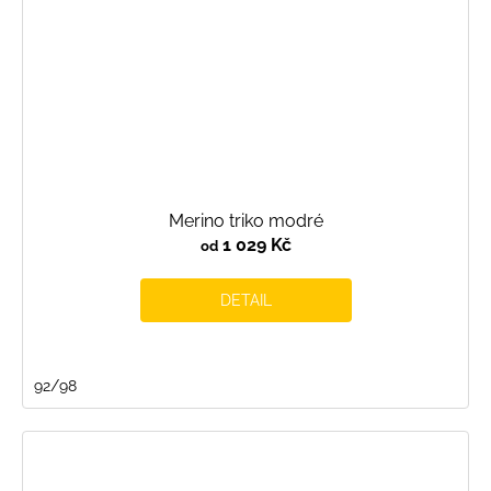
Merino triko modré
1 029 Kč
od
DETAIL
92/98