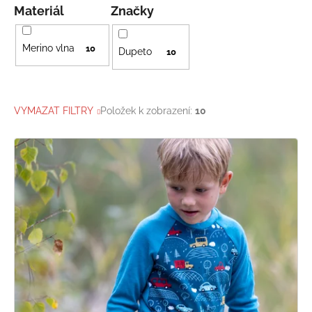
Materiál
Značky
Merino vlna
10
Dupeto
10
VYMAZAT FILTRY
Položek k zobrazení:
10
V
ý
p
i
s
p
r
o
d
u