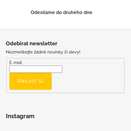
ý
p
Odesíláme do druhého dne
i
s
u
Z
á
Odebírat newsletter
p
Nezmeškejte žádné novinky či slevy!
a
t
E-mail
í
PŘIHLÁSIT SE
Instagram