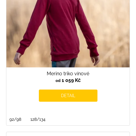
Merino triko vínové
1 059 Kč
od
DETAIL
92/98
128/134