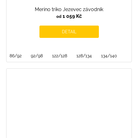
Merino triko Jezevec závodník
1 059 Kč
od
DETAIL
86/92
92/98
122/128
128/134
134/140