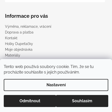
Informace pro vás
Výměna, reklamace, vrácení
Doprava a platba
Kontakt
Holky Dupeťačky
Moje objednávka
Materiály
Obchodní podmínky
Tento web používá soubory cookie. Tím, že se tu
Podmínky ochrany osobních údajů
procházíte souhlasíte s jejich používáním.
Prodávané značky
Nastavení
Vytvořil Shoptet
Copyright 2026
DUPETO
. Všechna práva vyhrazena.
Upravit
Odmítnout
Souhlasím
nastavení cookies