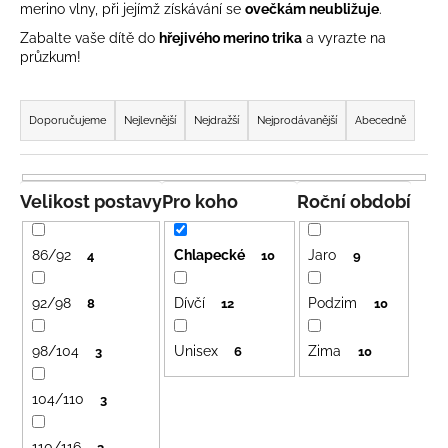
merino vlny, při jejímž získávání se
ovečkám neubližuje
.
a
Zabalte vaše dítě do
hřejivého merino trika
a vyrazte na
j
průzkum!
í
Ř
t
a
Doporučujeme
Nejlevnější
Nejdražší
Nejprodávanější
Abecedně
?
z
e
n
Velikost postavy
Pro koho
Roční období
í
HLEDAT
p
86/92
Chlapecké
Jaro
4
10
9
r
o
92/98
Dívčí
Podzim
8
12
10
D
d
o
98/104
Unisex
Zima
u
3
6
10
p
k
o
104/110
3
t
r
u
ů
110/116
3