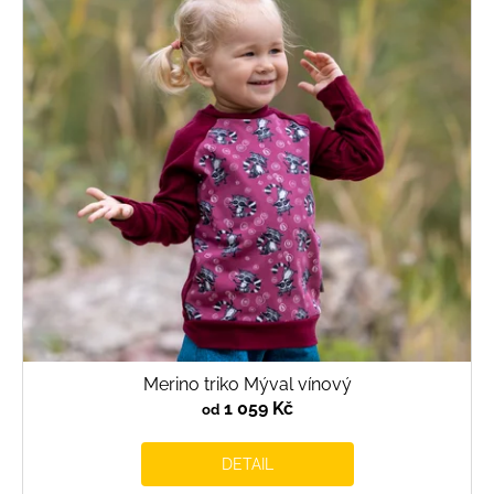
Merino triko Mýval vínový
1 059 Kč
od
DETAIL