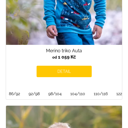
k
t
ů
Merino triko Auta
1 059 Kč
od
DETAIL
86/92
92/98
98/104
104/110
110/116
122/1