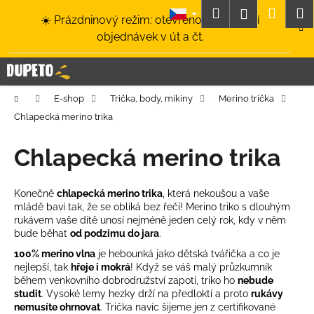
K
Přejít
Hledat
Nákup
M
Přihlášení
☀️ Prázdninový režim: otevřeno a odesílání
na
o
obsah
Zpět
Zpět
objednávek v út a čt.
košík
š
í
C
k
o
Domů
E-shop
Trička, body, mikiny
Merino trička
p
Chlapecká merino trika
o
t
Chlapecká merino trika
ř
e
Konečně
chlapecká
merino trika
, která nekoušou a vaše
b
mládě baví tak, že se oblíká bez řečí! Merino triko s dlouhým
u
rukávem vaše dítě unosí nejméně jeden celý rok, kdy v něm
bude běhat
od podzimu do jara
.
j
100% merino vlna
je hebounká jako dětská tvářička a co je
e
nejlepší, tak
hřeje i mokrá
! Když se váš malý průzkumník
t
během venkovního dobrodružství zapotí, triko ho
nebude
e
studit
. Vysoké lemy hezky drží na předloktí a proto
rukávy
nemusíte ohrnovat
. Trička navíc šijeme jen z certifikované
n