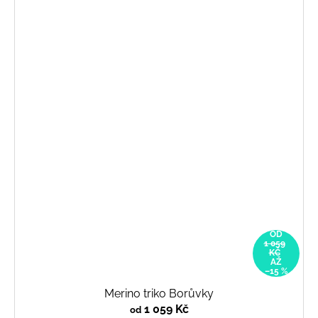
OD
1 059
KČ
AŽ
–15 %
Merino triko Borůvky
1 059 Kč
od