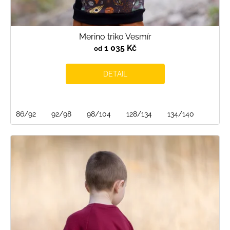
Merino triko Vesmír
1 035 Kč
od
DETAIL
86/92
92/98
98/104
128/134
134/140