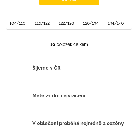
104/110
116/122
122/128
128/134
134/140
10
položek celkem
O
v
l
á
Šijeme v ČR
d
a
c
í
Máte 21 dní na vrácení
p
r
v
k
V oblečení proběhá nejméně 2 sezóny
y
v