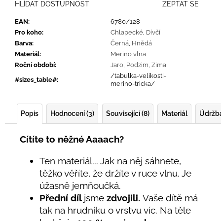
HLÍDAT DOSTUPNOST
ZEPTAT SE
EAN
:
6780/128
Pro koho
:
Chlapecké
,
Dívčí
Barva
:
Černá
,
Hnědá
Materiál
:
Merino vlna
Roční období
:
Jaro
,
Podzim
,
Zima
/tabulka-velikosti-
#sizes_table#
:
merino-tricka/
Popis
Hodnocení (3)
Související (8)
Materiál
Údržb
Cítíte to něžné Aaaach?
Ten materiál... Jak na něj sáhnete,
těžko věříte, že držíte v ruce vlnu. Je
úžasně jemňoučká.
Přední díl
jsme
zdvojili.
Vaše dítě má
tak na hrudníku o vrstvu víc. Na těle