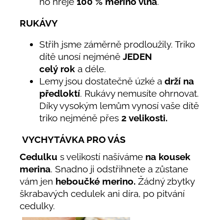
ho hřeje
100
% merino vlna
.
RUKÁVY
Střih jsme záměrně prodloužily. Triko
dítě unosí nejméně
JEDEN
celý rok
a déle.
Lemy jsou dostatečně úzké a
drží na
předloktí
. Rukávy nemusíte ohrnovat.
Díky vysokým lemům vynosí vaše dítě
triko nejméně přes
2 velikosti.
VYCHYTÁVKA PRO VÁS
Cedulku
s velikostí našíváme
na kousek
merina
. Snadno ji odstřihnete a zůstane
vám jen
heboučké merino.
Žádný zbytky
škrabavých cedulek ani díra, po pitvání
cedulky.