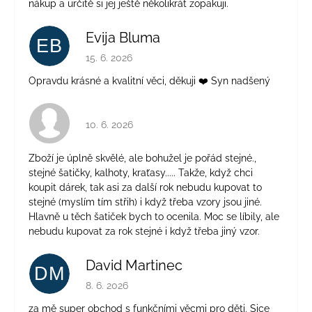
nákup a určitě si jej ještě několikrát zopakuji.
Evija Bluma
EB
Hodnocení obchodu je 5 z 5 hvězdiček.
15. 6. 2026
Opravdu krásné a kvalitní věci, děkuji ❤️ Syn nadšený
Hodnocení obchodu je 4 z 5 hvězdiček.
10. 6. 2026
Zboží je úplně skvělé, ale bohužel je pořád stejné.,
stejné šatičky, kalhoty, kraťasy..... Takže, když chci
koupit dárek, tak asi za další rok nebudu kupovat to
stejné (myslím tím střih) i když třeba vzory jsou jiné.
Hlavně u těch šatiček bych to ocenila. Moc se líbily, ale
nebudu kupovat za rok stejné i když třeba jiný vzor.
David Martinec
DM
Hodnocení obchodu je 5 z 5 hvězdiček.
8. 6. 2026
za mě super obchod s funkčními věcmi pro děti. Sice