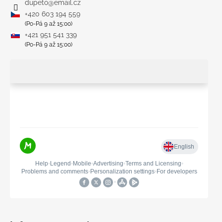
dupeto
@
email.cz
+420 603 194 559
(Po-Pá 9 až 15:00)
+421 951 541 339
(Po-Pá 9 až 15:00)