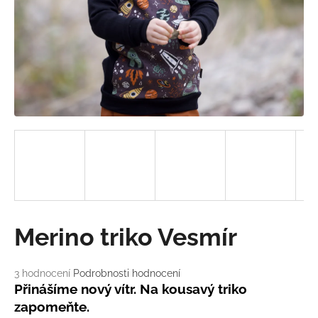
a
j
í
t
?
HLEDAT
D
Merino triko Vesmír
o
p
o
Průměrné
3 hodnocení
Podrobnosti hodnocení
hodnocení
r
Přinášíme nový vítr. Na kousavý triko
produktu
u
zapomeňte.
je