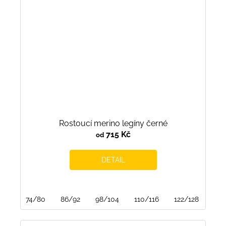
Rostoucí merino legíny černé
715 Kč
od
DETAIL
74/80
86/92
98/104
110/116
122/128
134