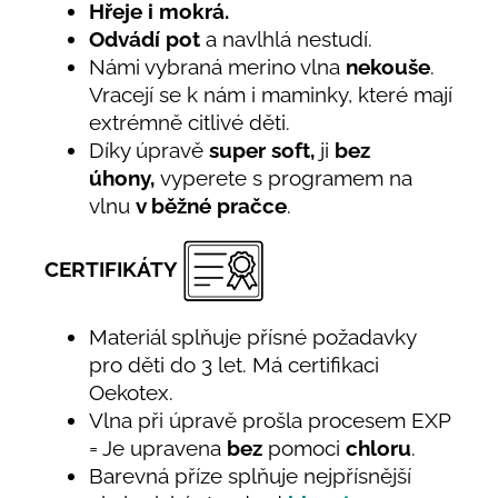
Hřeje i mokrá.
Odvádí pot
a navlhlá nestudí.
Námi vybraná merino vlna
nekouše
.
Vracejí se k nám i maminky, které mají
extrémně citlivé děti.
Díky úpravě
super soft,
ji
bez
úhony,
vyperete s programem na
vlnu
v běžné pračce
.
CERTIFIKÁTY
Materiál splňuje přísné požadavky
pro děti do 3 let. Má certifikaci
Oekotex.
Vlna při úpravě prošla procesem EXP
= Je upravena
bez
pomoci
chloru
.
Barevná příze splňuje nejpřísnější