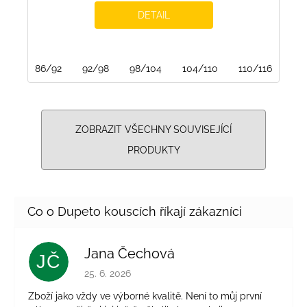
DETAIL
86/92
92/98
98/104
104/110
110/116
116
ZOBRAZIT VŠECHNY SOUVISEJÍCÍ
PRODUKTY
Jana Čechová
JČ
Hodnocení obchodu je 5 z 5 hvězdiček.
25. 6. 2026
Zboží jako vždy ve výborné kvalitě. Není to můj první