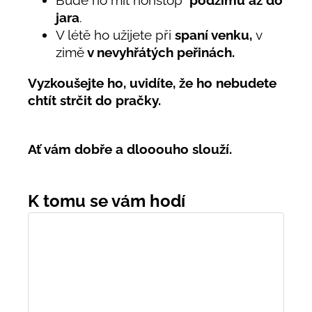
Bude ho mít nonstop
podzimu až do
jara
.
V létě ho užijete při
spaní venku,
v
zimě
v nevyhřátých peřinách.
Vyzkoušejte ho, uvidíte, že ho nebudete
chtít strčit do pračky.
Ať vám dobře a dlooouho slouží.