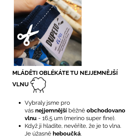
MLÁDĚTI OBLÉKÁTE TU NEJJEMNĚJŠÍ
VLNU
Vybraly jsme pro
vás
nejjemnější
běžně
obchodovanou
vlnu
- 16,5 um (merino super fine).
Když ji hladíte, nevěříte, že je to vlna.
Je úžasně
heboučká
.