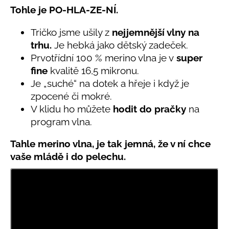
č
5,0
Tohle je PO-HLA-ZE-NÍ.
u
z
j
5
Tričko jsme ušily z
nejjemnější vlny na
e
hvězdiček.
trhu.
Je hebká jako dětský zadeček.
m
e
Prvotřídní 100 % merino vlna je v
super
fine
kvalitě 16,5 mikronu.
Je „suché“ na dotek a hřeje i když je
LETNÍ
zpocené či mokré.
KLOBOUČEK
S
V klidu ho můžete
hodit do pračky
na
OUŠKY
program vlna.
UV
30
BÍLÝ
Tahle merino vlna, je tak jemná, že v ní chce
395
vaše mládě i do pelechu.
Kč