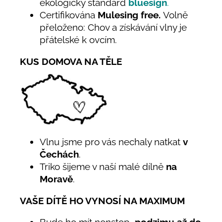
ekologický standard
bluesign
.
Certifikována
Mulesing free.
Volně
přeloženo: Chov a získávání vlny je
přátelské k ovcím.
KUS DOMOVA NA TĚLE
Vlnu jsme pro vás nechaly natkat
v
Čechách
.
Triko šijeme v naší malé dílně
na
Moravě
.
VAŠE DÍTĚ HO VYNOSÍ NA MAXIMUM