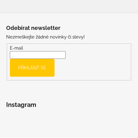
Z
á
Odebírat newsletter
p
Nezmeškejte žádné novinky či slevy!
a
t
E-mail
í
PŘIHLÁSIT SE
Instagram