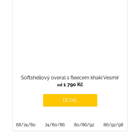
Softshellový overal s fleecem khaki Vesmír
1 790 Kč
od
DETAIL
68/74/80
74/80/86
80/86/92
86/92/98