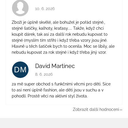
Hodnocení obchodu je 4 z 5 hvězdiček.
10. 6. 2026
Zboží je úplně skvělé, ale bohužel je pořád stejné.,
stejné šatičky, kalhoty, kraťasy..... Takže, když chci
koupit dárek, tak asi za další rok nebudu kupovat to
stejné (myslím tím střih) i když třeba vzory jsou jiné.
Hlavně u těch šatiček bych to ocenila. Moc se líbily, ale
nebudu kupovat za rok stejné i když třeba jiný vzor.
David Martinec
DM
Hodnocení obchodu je 5 z 5 hvězdiček.
8. 6. 2026
za mě super obchod s funkčními věcmi pro děti. Sice
to asi není úplně fashion, ale děti jsou v suchu a v
pohodlí. Prostě věci na aktivní styl života.
Zobrazit další hodnocení