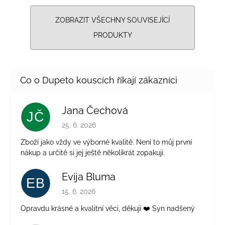
ZOBRAZIT VŠECHNY SOUVISEJÍCÍ
PRODUKTY
Jana Čechová
JČ
Hodnocení obchodu je 5 z 5 hvězdiček.
25. 6. 2026
Zboží jako vždy ve výborné kvalitě. Není to můj první
nákup a určitě si jej ještě několikrát zopakuji.
Evija Bluma
EB
Hodnocení obchodu je 5 z 5 hvězdiček.
15. 6. 2026
Opravdu krásné a kvalitní věci, děkuji ❤️ Syn nadšený