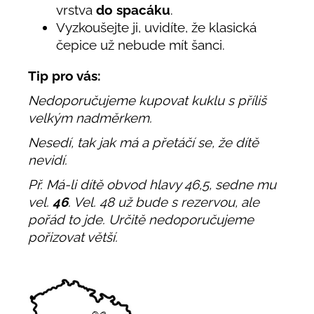
vrstva
do spacáku
.
Vyzkoušejte ji, uvidíte, že klasická
čepice už nebude mít šanci.
Tip pro vás:
Nedoporučujeme kupovat kuklu s příliš
velkým nadměrkem.
Nesedí, tak jak má a přetáčí se, že dítě
nevidí.
Př. Má-li dítě obvod hlavy 46,5, sedne mu
vel.
46
. Vel. 48 už bude s rezervou, ale
pořád to jde. Určitě nedoporučujeme
pořizovat větší.