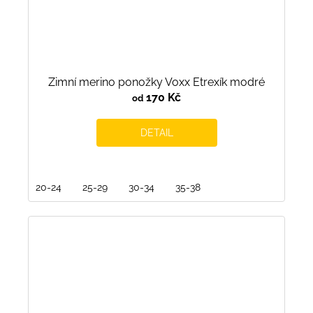
Zimní merino ponožky Voxx Etrexík modré
170 Kč
od
DETAIL
20-24
25-29
30-34
35-38