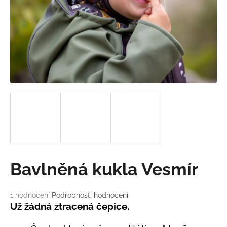
a
j
í
t
?
HLEDAT
D
Bavlněná kukla Vesmír
o
p
o
Průměrné
1 hodnocení
Podrobnosti hodnocení
hodnocení
r
Už žádná ztracená čepice.
produktu
u
je