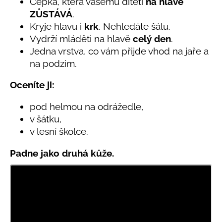
č
Čepka, která vašemu dítěti
na hlavě
5,0
u
ZŮSTÁVÁ
.
z
j
Kryje hlavu i
krk
. Nehledáte šálu.
5
e
hvězdiček.
Vydrží mláděti na hlavě
celý den
.
m
Jedna vrstva, co vám přijde vhod na jaře a
e
na podzim.
Oceníte ji:
BAMBUSOVÉ
TRIKO
NÁMOŘNICKÉ
pod helmou na odrážedle,
PRUHY
v šátku,
MODRÉ
v lesní školce.
435
Kč
Padne jako druhá kůže.