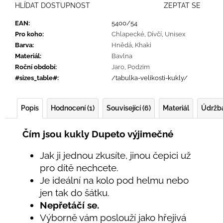
HLÍDAT DOSTUPNOST
ZEPTAT SE
EAN
:
5400/54
Pro koho
:
Chlapecké
,
Dívčí
,
Unisex
Barva
:
Hnědá
,
Khaki
Materiál
:
Bavlna
Roční období
:
Jaro
,
Podzim
#sizes_table#
:
/tabulka-velikosti-kukly/
Popis
Hodnocení (1)
Související (6)
Materiál
Údržb
Čím jsou kukly Dupeto výjimečné
Jak ji jednou zkusíte, jinou čepici už
pro dítě nechcete.
Je ideální na kolo pod helmu nebo
jen tak do šátku.
Nepřetáčí se.
Výborně vám poslouží jako hřejivá