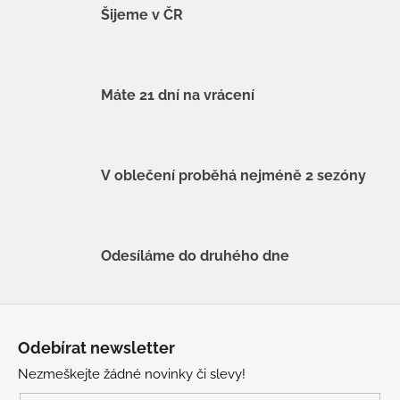
Šijeme v ČR
Máte 21 dní na vrácení
V oblečení proběhá nejméně 2 sezóny
Odesíláme do druhého dne
Z
á
Odebírat newsletter
p
Nezmeškejte žádné novinky či slevy!
a