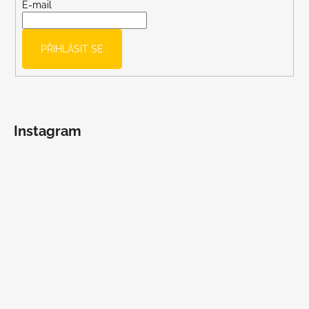
t
E-mail
í
PŘIHLÁSIT SE
Instagram