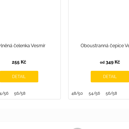
lněná čelenka Vesmír
Oboustranná čepice V
255 Kč
349 Kč
od
DETAIL
DETAIL
4/56
122/128
56/58
128/134
134/140
140/146
48/50
146/152
54/56
56/58