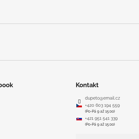
book
Kontakt
dupeto
@
email.cz
+420 603 194 559
(Po-Pá 9 až 15:00)
+421 951 541 339
(Po-Pá 9 až 15:00)