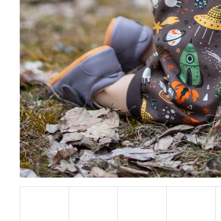
BÍLÝ
395 Kč