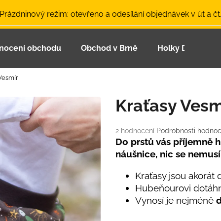
 Prázdninový režim: otevřeno a odesílání objednávek v út a čt
nocení obchodu
Obchod v Brně
Holky Dupeťačk
Co potřebujete najít?
Vesmír
HLEDAT
Kraťasy Vesm
Průměrné
2 hodnocení
Podrobnosti hodnoc
Doporučujeme
hodnocení
Do prstů vás příjemně hř
produktu
náušnice, nic se nemusí
je
5,0
Kraťasy jsou akorát 
z
Hubeňourovi dotáhn
5
hvězdiček.
Vynosí je nejméně
d
LETNÍ ČEPICE UV 30 SVĚTLE MODRÁ
BAMBUSOVÉ TR