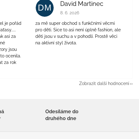
David Martinec
DM
je 4 z 5 hvězdiček.
Hodnocení obchodu je 5 z 5 hvězdiček.
8. 6. 2026
el je pořád
za mě super obchod s funkčními věcmi
aťasy.....
pro děti. Sice to asi není úplně fashion, ale
ak asi za
děti jsou v suchu a v pohodlí. Prostě věci
jné
na aktivní styl života.
zory jsou
to ocenila.
t za rok
Zobrazit další hodnocení
há
Odesíláme do
y
druhého dne