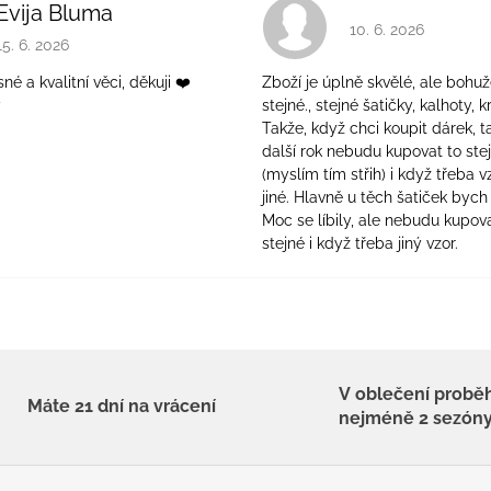
Evija Bluma
Hodnocení obchodu 
10. 6. 2026
Hodnocení obchodu je 5 z 5 hvězdiček.
15. 6. 2026
é a kvalitní věci, děkuji ❤️
Zboží je úplně skvělé, ale bohuž
ý
stejné., stejné šatičky, kalhoty, kr
Takže, když chci koupit dárek, t
další rok nebudu kupovat to ste
(myslím tím střih) i když třeba v
jiné. Hlavně u těch šatiček bych 
Moc se líbily, ale nebudu kupova
stejné i když třeba jiný vzor.
V oblečení probě
Máte 21 dní na vrácení
nejméně 2 sezón