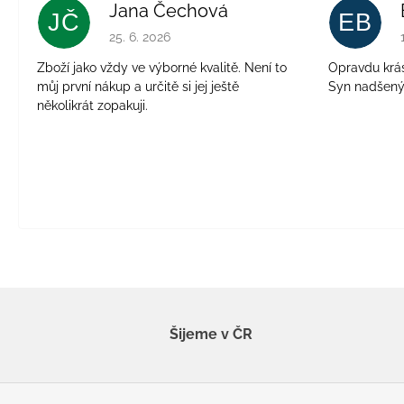
Jana Čechová
JČ
EB
Hodnocení obchodu je 5 z 5 hvězdiček.
25. 6. 2026
Zboží jako vždy ve výborné kvalitě. Není to
Opravdu krásn
můj první nákup a určitě si jej ještě
Syn nadšen
několikrát zopakuji.
Šijeme v ČR
Z