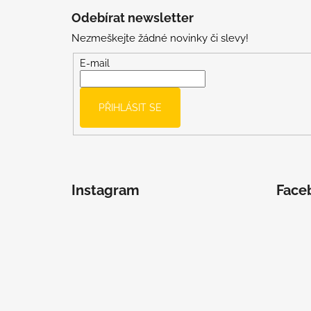
á
Odebírat newsletter
p
Nezmeškejte žádné novinky či slevy!
a
t
E-mail
í
PŘIHLÁSIT SE
Instagram
Face