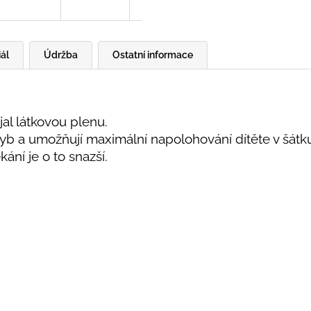
ál
Údržba
Ostatní informace
ojal látkovou plenu.
hyb a umožňují maximální napolohování dítěte v šátku
kání je o to snazší.