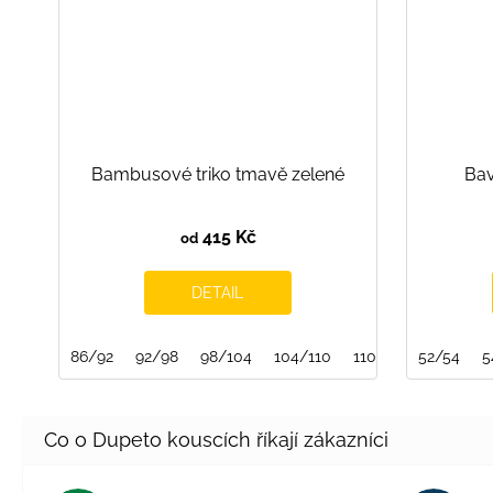
Bambusové triko tmavě zelené
Bav
415 Kč
od
DETAIL
86/92
92/98
98/104
104/110
110/116
52/54
116/122
5