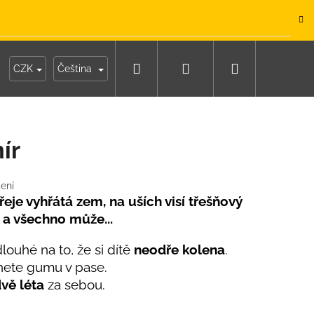
.
Hledat
Přihlášení
Nákupní
y
Moje objednávka
CZK
Čeština
košík
ír
ení
eje vyhřátá zem, na uších visí třešňový
 a všechno může...
dlouhé na to, že si dítě
neodře kolena
.
ete gumu v pase.
vě léta
za sebou.
IKO NÁMOŘNICKÉ