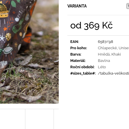
PRUHY MODRÉ
395 Kč
VARIANTA
435 Kč
od
369 Kč
Měrná
cena:
EAN
:
6587/98
Pro koho
:
Chlapecké
,
Unise
Barva
:
Hnědá
,
Khaki
Materiál
:
Bavlna
Roční období
:
Léto
#sizes_table#
:
/tabulka-velikost