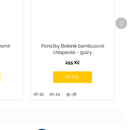
Dal
pro
esmír
Ponožky Belkinik bambusové
chlapecké - 3páry
255 Kč
DETAIL
16-19
20-24
35-38