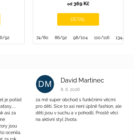
369 Kč
od
DETAIL
6/92
74/80
86/92
98/104
110/116
134/140
David Martinec
DM
je 4 z 5 hvězdiček.
Hodnocení obchodu je 5 z 5 hvězdiček.
8. 6. 2026
el je pořád
za mě super obchod s funkčními věcmi
aťasy.....
pro děti. Sice to asi není úplně fashion, ale
ak asi za
děti jsou v suchu a v pohodlí. Prostě věci
jné
na aktivní styl života.
zory jsou
to ocenila.
t za rok