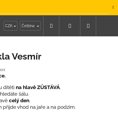
.
Hledat
Přihlášení
Nákupní
y
Moje objednávka
CZK
Čeština
košík
la Vesmír
ení
ce.
 dítěti
na hlavě ZŮSTÁVÁ
.
hledáte šálu.
lavě
celý den
.
m přijde vhod na jaře a na podzim.
IKO NÁMOŘNICKÉ