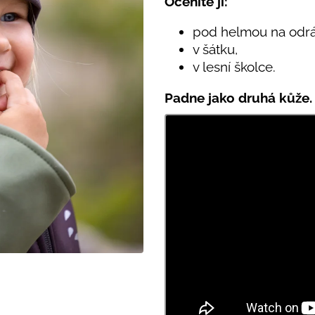
Oceníte ji:
PRUHY MODRÉ
395 Kč
435 Kč
pod helmou na odrá
v šátku,
v lesní školce.
Padne jako druhá kůže.