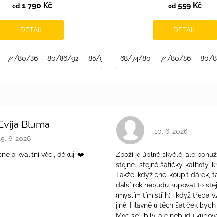
1 790 Kč
559 Kč
od
od
DETAIL
DETAIL
74/80/86
80/86/92
86/92/98
68/74/80
74/80/86
80/8
Evija Bluma
Hodnocení obchodu 
10. 6. 2026
Hodnocení obchodu je 5 z 5 hvězdiček.
15. 6. 2026
é a kvalitní věci, děkuji ❤️
Zboží je úplně skvělé, ale bohuž
ý
stejné., stejné šatičky, kalhoty, kr
Takže, když chci koupit dárek, t
další rok nebudu kupovat to ste
(myslím tím střih) i když třeba v
jiné. Hlavně u těch šatiček bych 
Moc se líbily, ale nebudu kupova