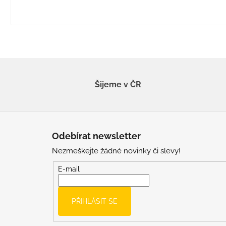
Šijeme v ČR
Z
á
Odebírat newsletter
p
Nezmeškejte žádné novinky či slevy!
a
t
E-mail
í
PŘIHLÁSIT SE