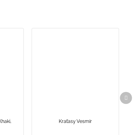
Dal
pro
Khaki,
Kraťasy Vesmír