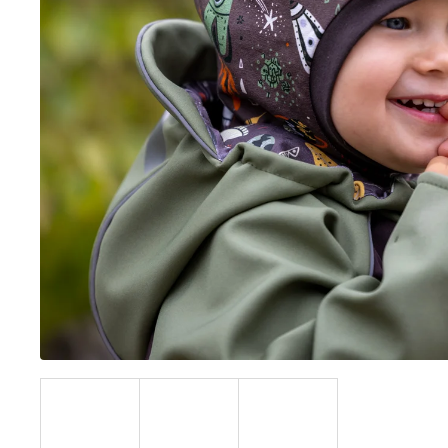
BÍLÝ
395 Kč