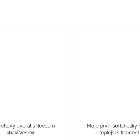
hellový overal s fleecem
Moje první softshellky 
khaki Vesmír
teplejší s fleecem