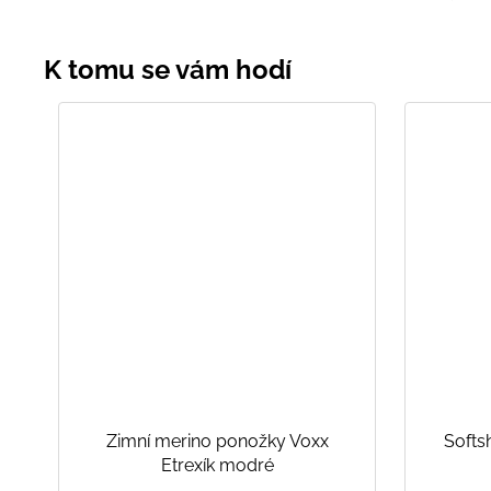
Zimní merino ponožky Voxx
Softs
Etrexík modré