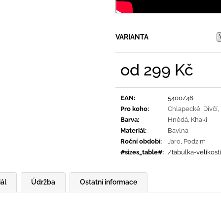
VARIANTA
od
299 Kč
Měrná
cena:
EAN
:
5400/46
Pro koho
:
Chlapecké
,
Dívčí
,
Barva
:
Hnědá
,
Khaki
Materiál
:
Bavlna
Roční období
:
Jaro
,
Podzim
#sizes_table#
:
/tabulka-velikost
ál
Údržba
Ostatní informace