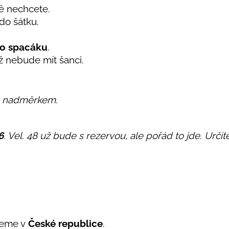
tě nechcete.
do šátku.
o spacáku
.
už nebude mít šanci.
m nadměrkem.
6
. Vel. 48 už bude s rezervou, ale pořád to jde. Urč
jeme v
České republice
.