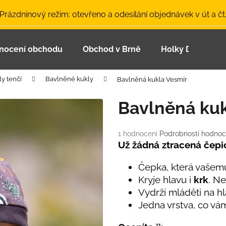
 Prázdninový režim: otevřeno a odesílání objednávek v út a čt
nocení obchodu
Obchod v Brně
Holky Dupeťačk
Co potřebujete najít?
ly tenčí
Bavlněné kukly
Bavlněná kukla Vesmír
HLEDAT
Bavlněná kuk
Průměrné
1 hodnocení
Podrobnosti hodnoc
Doporučujeme
hodnocení
Už žádná ztracená čepi
produktu
je
Čepka, která vašemu
5,0
Kryje hlavu i
krk
. Ne
z
Vydrží mláděti na h
5
hvězdiček.
Jedna vrstva, co vá
LETNÍ ČEPICE UV 30 SVĚTLE MODRÁ
BAMBUSOVÉ TR