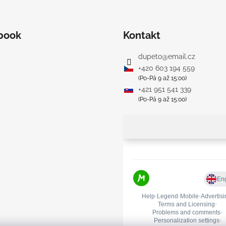
book
Kontakt
dupeto
@
email.cz
+420 603 194 559
(Po-Pá 9 až 15:00)
+421 951 541 339
(Po-Pá 9 až 15:00)