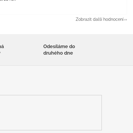
Zobrazit další hodnocení
há
Odesíláme do
y
druhého dne