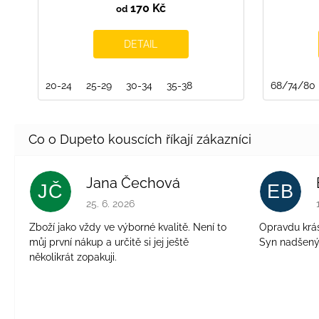
170 Kč
od
DETAIL
20-24
25-29
30-34
35-38
68/74/80
Jana Čechová
JČ
EB
Hodnocení obchodu je 5 z 5 hvězdiček.
25. 6. 2026
Zboží jako vždy ve výborné kvalitě. Není to
Opravdu krásn
můj první nákup a určitě si jej ještě
Syn nadšen
několikrát zopakuji.