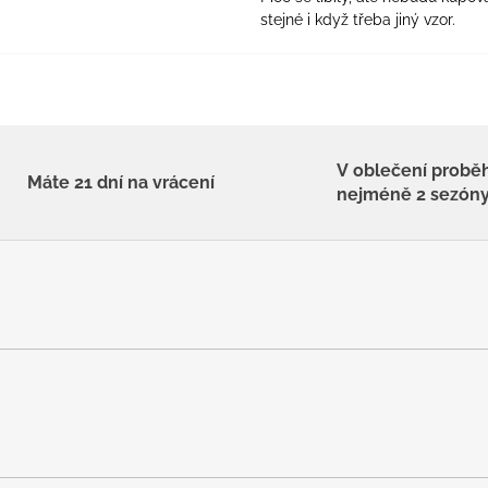
stejné i když třeba jiný vzor.
V oblečení probě
Máte 21 dní na vrácení
nejméně 2 sezón