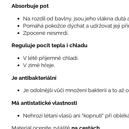
Absorbuje pot
Na rozdíl od bavlny, jsou jeho vlákna dutá a
Pomáhá pokožce dýchat a udržovat její při
Zpocené nesmrdí.
Reguluje pocit tepla i chladu
V létě příjemně chladí.
V zimě hřeje.
Je antibakteriální
Je odolnější vůči množení bakterií a to až 
Má antistatické vlastnosti
Nehrozí létaní vlasů ani "kopnutí" při oblé
Materiál oceníte zvláště
na cestách.