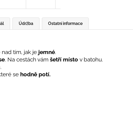
ál
Údržba
Ostatní informace
 nad tím, jak je
jemné
.
se
. Na cestách vám
šetří místo
v batohu.
é.
 které se
hodně potí.