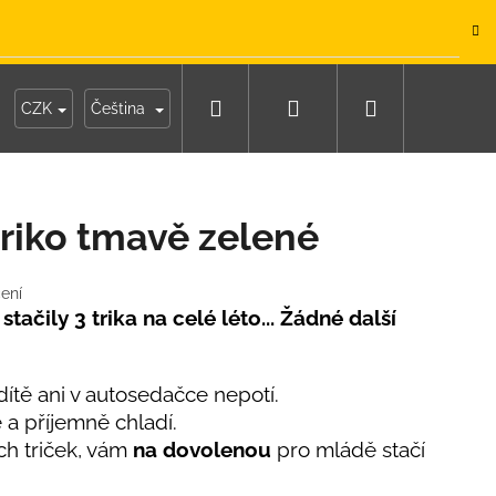
.
Hledat
Přihlášení
Nákupní
y
Moje objednávka
CZK
Čeština
košík
riko tmavě zelené
ení
tačily 3 trika na celé léto... Žádné další
tě ani v autosedačce nepotí.
e a příjemně chladí.
ch triček, vám
na dovolenou
pro mládě stačí
IKO NÁMOŘNICKÉ