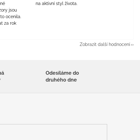
jné
na aktivní styl života.
zory jsou
to ocenila.
t za rok
Zobrazit další hodnocení
há
Odesíláme do
y
druhého dne