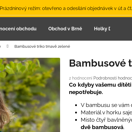
 Prázdninový režim: otevřeno a odesílání objednávek v út a čt
nocení obchodu
Obchod v Brně
Holky Dupeťačk
Co potřebujete najít?
a
Bambusové triko tmavě zelené
HLEDAT
Bambusové t
Průměrné
2 hodnocení
Podrobnosti hodnoc
Doporučujeme
hodnocení
Co kdyby vašemu dítěti s
produktu
nepotřebuje.
je
5,0
V bambusu se vám dí
z
Materiál v horku saj
5
hvězdiček.
Místo čtyř bavlněný
dvě bambusová
.
LETNÍ ČEPICE UV 30 SVĚTLE MODRÁ
BAMBUSOVÉ TR