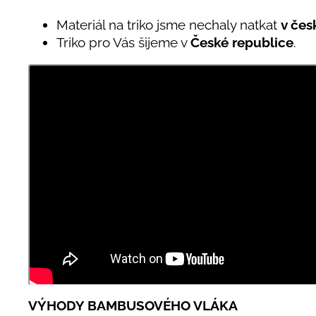
Materiál na triko jsme nechaly natkat
v čes
Triko pro Vás šijeme v
České republice
.
VÝHODY BAMBUSOVÉHO VLÁKA