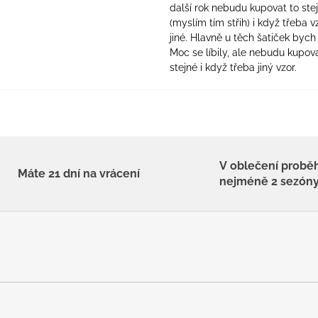
další rok nebudu kupovat to ste
(myslím tím střih) i když třeba v
jiné. Hlavně u těch šatiček bych 
Moc se líbily, ale nebudu kupova
stejné i když třeba jiný vzor.
V oblečení probě
Máte 21 dní na vrácení
nejméně 2 sezón