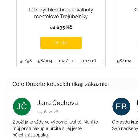
Letní rychleschnoucí kalhoty
Kr
mentolové Trojúhelníky
695 Kč
od
DETAIL
92/98
98/104
104/110
110/116
116/122
98/104
Jana Čechová
JČ
EB
Hodnocení obchodu je 5 z 5 hvězdiček.
25. 6. 2026
Zboží jako vždy ve výborné kvalitě. Není to
Opravdu krásn
můj první nákup a určitě si jej ještě
Syn nadšen
několikrát zopakuji.