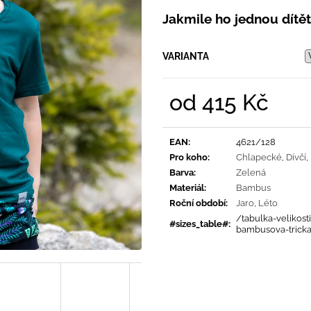
PRUHY MODRÉ
395 Kč
Jakmile ho jednou dítěti
435 Kč
VARIANTA
od
415 Kč
Měrná
cena:
EAN
:
4621/128
Pro koho
:
Chlapecké
,
Dívčí
,
Barva
:
Zelená
Materiál
:
Bambus
Roční období
:
Jaro
,
Léto
/tabulka-velikosti
#sizes_table#
:
bambusova-trick