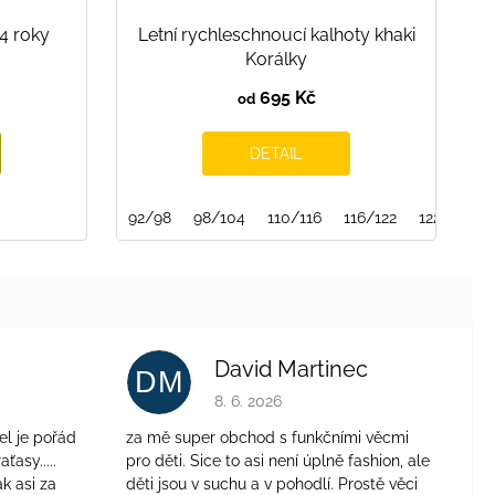
-4 roky
Letní rychleschnoucí kalhoty khaki
Korálky
695 Kč
od
DETAIL
92/98
98/104
110/116
116/122
122/128
David Martinec
DM
je 4 z 5 hvězdiček.
Hodnocení obchodu je 5 z 5 hvězdiček.
8. 6. 2026
el je pořád
za mě super obchod s funkčními věcmi
aťasy.....
pro děti. Sice to asi není úplně fashion, ale
ak asi za
děti jsou v suchu a v pohodlí. Prostě věci