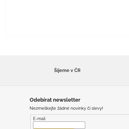
Šijeme v ČR
Z
á
Odebírat newsletter
p
Nezmeškejte žádné novinky či slevy!
a
t
E-mail
í