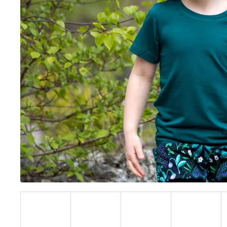
BÍLÝ
395 Kč