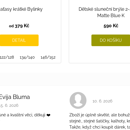
aťasy krátké Bylinky
Dětské sluneční brýle 2
Matte Blue K
379 Kč
590 Kč
od
DETAIL
DO KOŠÍKU
122/128
134/140
146/152
Evija Bluma
Hodnocení obchodu 
10. 6. 2026
Hodnocení obchodu je 5 z 5 hvězdiček.
15. 6. 2026
é a kvalitní věci, děkuji ❤️
Zboží je úplně skvělé, ale bohuž
ý
stejné., stejné šatičky, kalhoty, kr
Takže, když chci koupit dárek, t