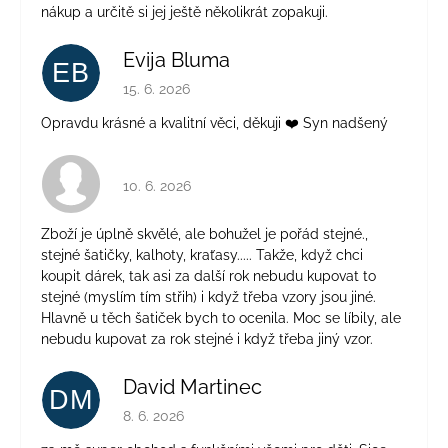
nákup a určitě si jej ještě několikrát zopakuji.
Evija Bluma
EB
Hodnocení obchodu je 5 z 5 hvězdiček.
15. 6. 2026
Opravdu krásné a kvalitní věci, děkuji ❤️ Syn nadšený
Hodnocení obchodu je 4 z 5 hvězdiček.
10. 6. 2026
Zboží je úplně skvělé, ale bohužel je pořád stejné.,
stejné šatičky, kalhoty, kraťasy..... Takže, když chci
koupit dárek, tak asi za další rok nebudu kupovat to
stejné (myslím tím střih) i když třeba vzory jsou jiné.
Hlavně u těch šatiček bych to ocenila. Moc se líbily, ale
nebudu kupovat za rok stejné i když třeba jiný vzor.
David Martinec
DM
Hodnocení obchodu je 5 z 5 hvězdiček.
8. 6. 2026