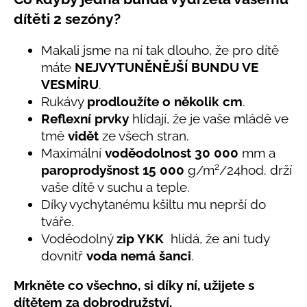
č
produktu
u
dítěti 2 sezóny?
je
j
5,0
e
z
Makali jsme na ní tak dlouho, že pro dítě
5
m
máte
NEJVYTUNĚNĚJŠÍ BUNDU VE
hvězdiček.
e
VESMÍRU
.
Rukávy
prodloužíte o několik cm
.
Reflexní prvky
hlídají, že je vaše mládě ve
BAMBUSOVÉ
TRIKO
tmě
vidět
ze všech stran.
NÁMOŘNICKÉ
Maximální
voděodolnost 30 000
mm a
PRUHY
MODRÉ
2
paroprodyšnost 15 000
g/m
/24hod. drží
435
vaše dítě v suchu a teple.
Kč
Díky vychytanému kšiltu mu neprší do
tváře.
Voděodolný
zip YKK
hlídá, že ani tudy
dovnitř
voda nemá šanci
.
Mrkněte co všechno, si díky ní, užijete s
dítětem za dobrodružství.