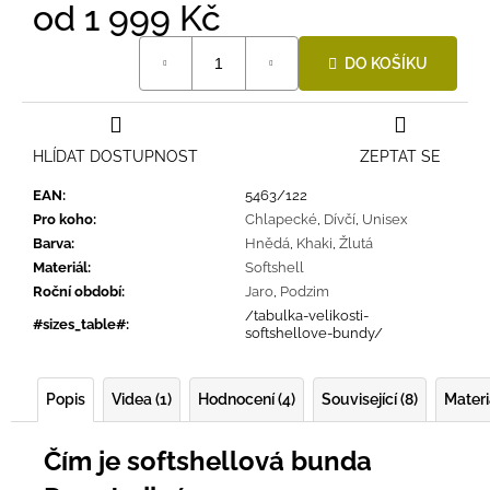
od
1 999 Kč
Měrná
DO KOŠÍKU
cena:
HLÍDAT DOSTUPNOST
ZEPTAT SE
EAN
:
5463/122
Pro koho
:
Chlapecké
,
Dívčí
,
Unisex
Barva
:
Hnědá
,
Khaki
,
Žlutá
Materiál
:
Softshell
Roční období
:
Jaro
,
Podzim
/tabulka-velikosti-
#sizes_table#
:
softshellove-bundy/
Popis
Videa (1)
Hodnocení (4)
Související (8)
Materi
Čím je softshellová bunda