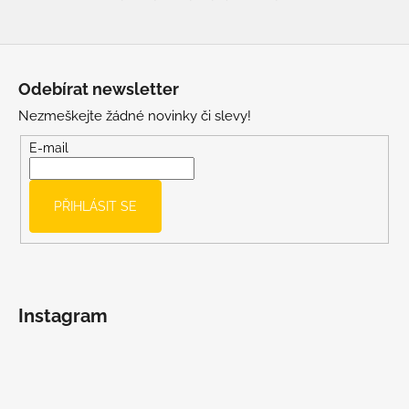
Z
á
Odebírat newsletter
p
Nezmeškejte žádné novinky či slevy!
a
t
E-mail
í
PŘIHLÁSIT SE
Instagram