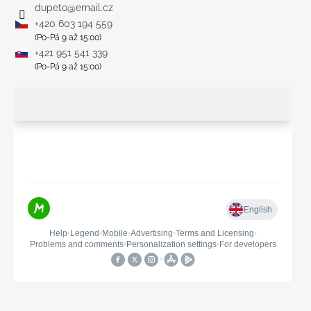
dupeto
@
email.cz
+420 603 194 559
(Po-Pá 9 až 15:00)
+421 951 541 339
(Po-Pá 9 až 15:00)