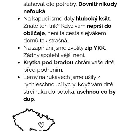
stahovat dle potřeby.
Dovnitř nikudy
nefouká
.
Na kapuci jsme daly
hluboký kšilt
.
Znáte ten trik? Když vám
neprší do
obličeje
, není ta cesta slejvákem
domů tak strašná...
Na zapínání jsme zvolily
zip YKK
.
Žádný spolehlivější není.
Krytka pod bradou
chrání vaše dítě
před podřením.
Lemy na rukávech jsme ušily z
rychleschnoucí lycry. Když vám dítě
strčí ruku do potoka,
uschnou co by
dup
.