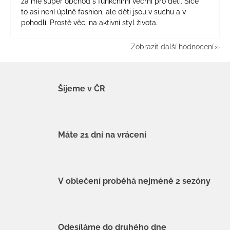
za mě super obchod s funkčními věcmi pro děti. Sice
to asi není úplně fashion, ale děti jsou v suchu a v
pohodlí. Prostě věci na aktivní styl života.
Zobrazit další hodnocení
Šijeme v ČR
Máte 21 dní na vrácení
V oblečení proběhá nejméně 2 sezóny
Odesíláme do druhého dne