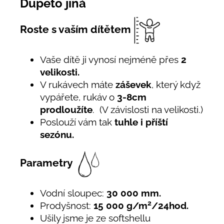
Dupeto jiná
Roste s vaším dítětem
Vaše dítě ji vynosí nejméně přes
2
velikosti.
V rukávech máte
záševek
, který když
vypářete, rukáv o
3-8cm
prodloužíte
. (V závislosti na velikosti.)
Poslouží vám tak
tuhle i příští
sezónu.
Parametry
Vodní sloupec:
30 000 mm.
2
Prodyšnost:
15 000 g/m
/24hod.
Ušily jsme je ze softshellu