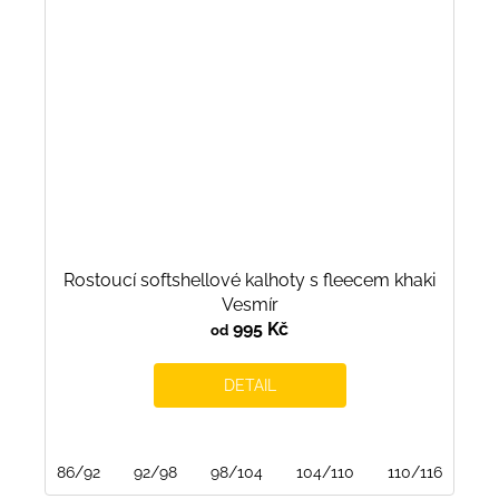
Rostoucí softshellové kalhoty s fleecem khaki
Vesmír
995 Kč
od
DETAIL
86/92
92/98
98/104
104/110
110/116
116