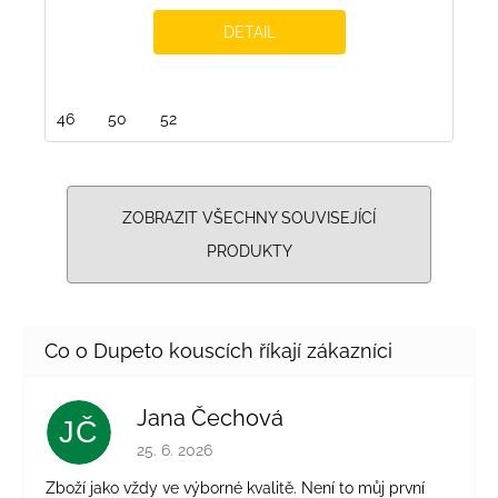
DETAIL
46
50
52
ZOBRAZIT VŠECHNY SOUVISEJÍCÍ
PRODUKTY
Jana Čechová
JČ
Hodnocení obchodu je 5 z 5 hvězdiček.
25. 6. 2026
Zboží jako vždy ve výborné kvalitě. Není to můj první