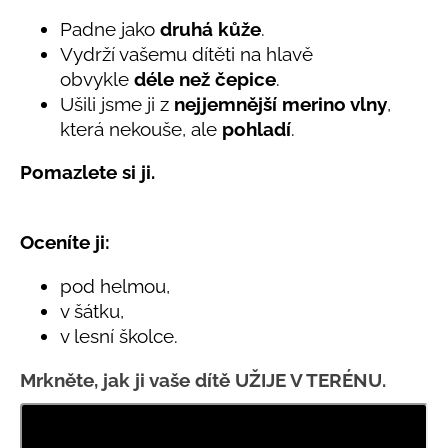
č
produktu
je
u
Padne jako
druhá kůže
.
5,0
j
Vydrží vašemu dítěti na hlavě
z
e
obvykle
déle než čepice
.
5
m
hvězdiček.
Ušili jsme ji z
nejjemnější merino vlny
,
e
která nekouše, ale
pohladí
.
Pomazlete si ji.
LETNÍ
RYCHLESCHNOUCÍ
KALHOTY
TYRKYSOVÉ
KORÁLKY
Oceníte ji:
695
Kč
pod helmou,
v šátku,
v lesní školce.
Mrkněte, jak ji vaše dítě UŽIJE V TERÉNU.