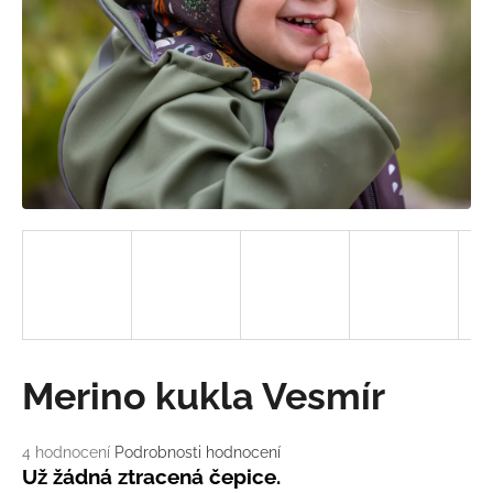
a
j
í
t
?
HLEDAT
D
o
Merino kukla Vesmír
p
o
r
Průměrné
4 hodnocení
Podrobnosti hodnocení
u
hodnocení
Už žádná ztracená čepice.