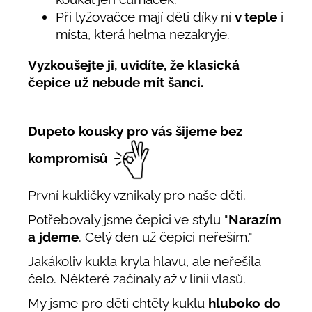
Při lyžovačce mají děti díky ní
v teple
i
místa, která helma nezakryje.
Vyzkoušejte ji, uvidíte, že klasická
čepice už nebude mít šanci.
Dupeto kousky pro vás šijeme bez
kompromisů
První kukličky vznikaly pro naše děti.
Potřebovaly jsme čepici ve stylu "
Narazím
a jdeme
. Celý den už čepici neřeším."
Jakákoliv kukla kryla hlavu, ale neřešila
čelo. Některé začínaly až v linii vlasů.
My jsme pro děti chtěly kuklu
hluboko do