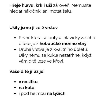
Hřeje hlavu, krk i uši
zároveň. Nemusíte
hledat nákrčník, ani motat šálu.
Ušily jsme ji ze 2 vrstev
První, která se dotýká hlavičky vašeho
dítěte je z
heboučké merino vlny
.
Druhá vrstva je z kvalitního úpletu.
Díky němu se kukla nezatrhne, když
vám dítě leze ve křoví.
Vaše dítě ji užije:
v nosítku
,
na kole
i pod helmou
na lyžích
.