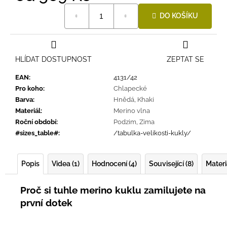
Měrná
DO KOŠÍKU
cena:
HLÍDAT DOSTUPNOST
ZEPTAT SE
EAN
:
4131/42
Pro koho
:
Chlapecké
Barva
:
Hnědá
,
Khaki
Materiál
:
Merino vlna
Roční období
:
Podzim
,
Zima
#sizes_table#
:
/tabulka-velikosti-kukly/
Popis
Videa (1)
Hodnocení (4)
Související (8)
Materi
Proč si tuhle merino kuklu zamilujete na
první dotek