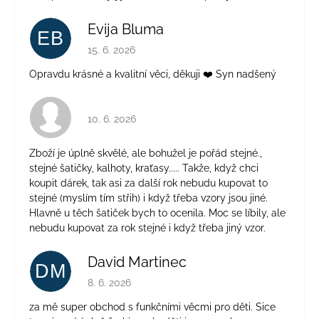
Evija Bluma
EB
Hodnocení obchodu je 5 z 5 hvězdiček.
15. 6. 2026
Opravdu krásné a kvalitní věci, děkuji ❤️ Syn nadšený
Hodnocení obchodu je 4 z 5 hvězdiček.
10. 6. 2026
Zboží je úplně skvělé, ale bohužel je pořád stejné.,
stejné šatičky, kalhoty, kraťasy..... Takže, když chci
koupit dárek, tak asi za další rok nebudu kupovat to
stejné (myslím tím střih) i když třeba vzory jsou jiné.
Hlavně u těch šatiček bych to ocenila. Moc se líbily, ale
nebudu kupovat za rok stejné i když třeba jiný vzor.
David Martinec
DM
Hodnocení obchodu je 5 z 5 hvězdiček.
8. 6. 2026
za mě super obchod s funkčními věcmi pro děti. Sice