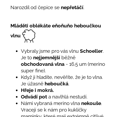
Narozdíl od čepice se
nepřetáčí
.
Mláděti oblékáte eňoňuňo heboučkou
vlnu
Vybraly jsme pro vás vlnu
Schoeller
.
Je to
nejjemnější
běžně
obchodovaná vlna
- 16,5 um (merino
super fine).
Když ji hladíte, nevěříte, že je to vlna.
Je úžasně
heboučká
.
Hřeje i mokrá.
Odvádí pot
a navlhlá nestudí.
Námi vybraná merino vlna
nekouše
.
Vracejí se k nám pro kukličky
maminky, které mají extrémně citlivé