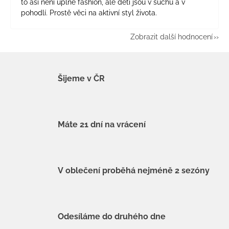
to asi není úplně fashion, ale děti jsou v suchu a v
pohodlí. Prostě věci na aktivní styl života.
Zobrazit další hodnocení
Šijeme v ČR
Máte 21 dní na vrácení
V oblečení proběhá nejméně 2 sezóny
Odesíláme do druhého dne