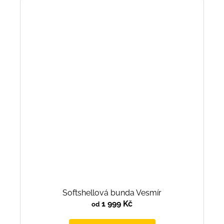
Softshellová bunda Vesmír
1 999 Kč
od