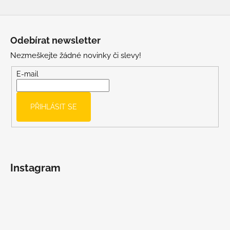
Z
á
Odebírat newsletter
p
Nezmeškejte žádné novinky či slevy!
a
t
E-mail
í
PŘIHLÁSIT SE
Instagram