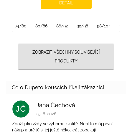
DETAIL
74/80
80/86
86/92
92/98
98/104
104/1
ZOBRAZIT VŠECHNY SOUVISEJÍCÍ
PRODUKTY
Jana Čechová
JČ
Hodnocení obchodu je 5 z 5 hvězdiček.
25. 6. 2026
Zboží jako vždy ve výborné kvalitě. Není to můj první
nákup a určitě si jej ještě několikrát zopakuji.