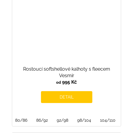
Rostoucí softshellové kalhoty s fleecem
Vesmír
995 Kč
od
DETAIL
80/86
86/92
92/98
98/104
104/110
110/