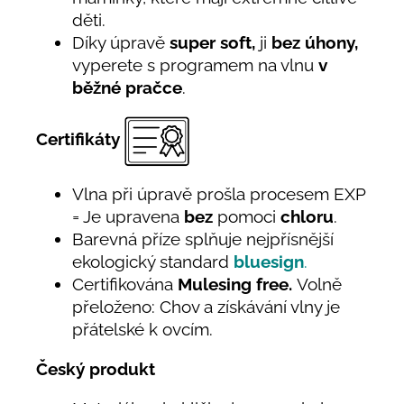
děti.
Díky úpravě
super soft,
ji
bez úhony,
vyperete s programem na vlnu
v
běžné pračce
.
Certifikáty
Vlna při úpravě prošla procesem EXP
= Je upravena
bez
pomoci
chloru
.
Barevná příze splňuje nejpřísnější
ekologický standard
bluesign
.
Certifikována
Mulesing free.
Volně
přeloženo: Chov a získávání vlny je
přátelské k ovcím.
Český produkt