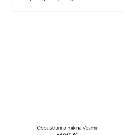
Oboustranná mikina Vesmír
945 Kč
od