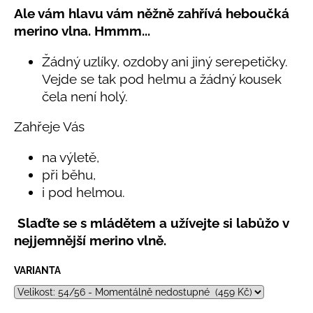
č
5,0
Ale vám hlavu vám něžně zahřívá heboučká
u
z
merino vlna. Hmmm...
j
5
e
hvězdiček.
Žádný uzlíky, ozdoby ani jiný serepetičky.
m
e
Vejde se tak pod helmu a žádný kousek
čela není holý.
LETNÍ
Zahřeje Vás
KLOBOUČEK
S
OUŠKY
na výletě,
UV
při běhu,
30
i pod helmou.
BÍLÝ
395
Slaďte se s mládětem a užívejte si labůžo v
Kč
nejjemnější merino vlně.
VARIANTA