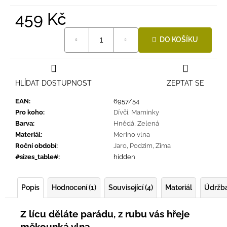
459 Kč
Měrná
DO KOŠÍKU
cena:
HLÍDAT DOSTUPNOST
ZEPTAT SE
EAN
:
6957/54
Pro koho
:
Dívčí
,
Maminky
Barva
:
Hnědá
,
Zelená
Materiál
:
Merino vlna
Roční období
:
Jaro
,
Podzim
,
Zima
#sizes_table#
:
hidden
Popis
Hodnocení (1)
Související (4)
Materiál
Údržb
Z lícu děláte parádu, z rubu vás hřeje
měkounká vlna.