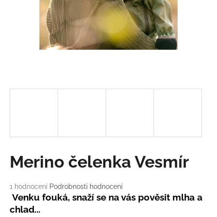
a
j
í
t
?
HLEDAT
D
Merino čelenka Vesmír
o
p
o
Průměrné
1 hodnocení
Podrobnosti hodnocení
hodnocení
r
Venku fouká, snaží se na vás pověsit mlha a
produktu
u
chlad...
je