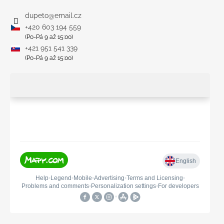
dupeto
@
email.cz
+420 603 194 559
(Po-Pá 9 až 15:00)
+421 951 541 339
(Po-Pá 9 až 15:00)