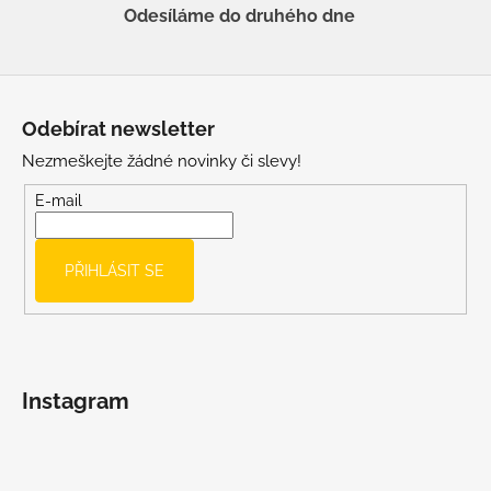
Odesíláme do druhého dne
Z
á
Odebírat newsletter
p
Nezmeškejte žádné novinky či slevy!
a
t
E-mail
í
PŘIHLÁSIT SE
Instagram