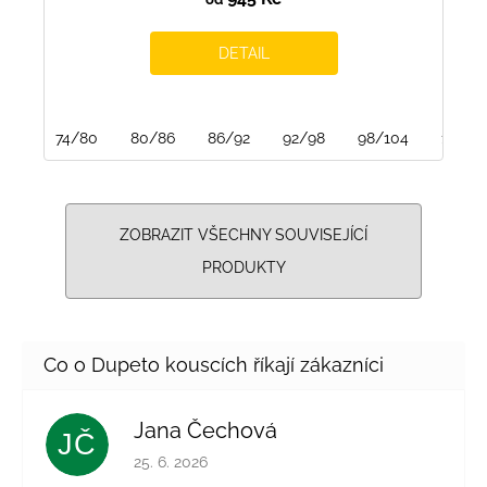
DETAIL
74/80
80/86
86/92
92/98
98/104
104/1
ZOBRAZIT VŠECHNY SOUVISEJÍCÍ
PRODUKTY
Jana Čechová
JČ
Hodnocení obchodu je 5 z 5 hvězdiček.
25. 6. 2026