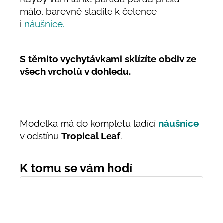
málo, barevně sladíte k čelence
i
náušnice.
S těmito vychytávkami s
klízíte obdiv ze
všech vrcholů v dohledu.
Modelka má do kompletu ladící
náušnice
v odstínu
Tropical Leaf
.