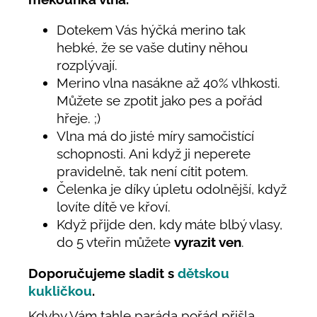
Dotekem Vás hýčká merino tak
hebké, že se vaše dutiny něhou
rozplývají.
Merino vlna nasákne až 40% vlhkosti.
Můžete se zpotit jako pes a pořád
hřeje. ;)
Vlna má do jisté míry samočistící
schopnosti. Ani když ji neperete
pravidelně, tak není cítit potem.
Čelenka je díky úpletu odolnější, když
lovíte dítě ve křoví.
Když přijde den, kdy máte blbý vlasy,
do 5 vteřin můžete
vyrazit ven
.
Doporučujeme sladit s
dětskou
kukličkou
.
Kdyby Vám tahle paráda pořád přišla