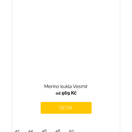
Merino kukla Vesmír
569 Kč
od
DETAIL
42
44
46
48
50