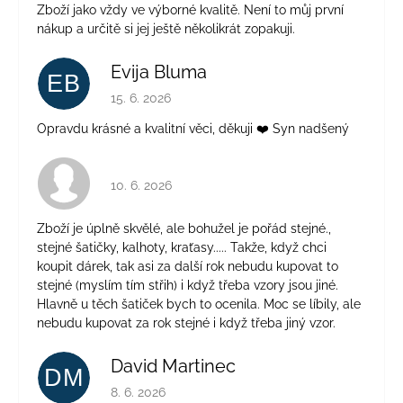
Zboží jako vždy ve výborné kvalitě. Není to můj první
nákup a určitě si jej ještě několikrát zopakuji.
Evija Bluma
EB
Hodnocení obchodu je 5 z 5 hvězdiček.
15. 6. 2026
Opravdu krásné a kvalitní věci, děkuji ❤️ Syn nadšený
Hodnocení obchodu je 4 z 5 hvězdiček.
10. 6. 2026
Zboží je úplně skvělé, ale bohužel je pořád stejné.,
stejné šatičky, kalhoty, kraťasy..... Takže, když chci
koupit dárek, tak asi za další rok nebudu kupovat to
stejné (myslím tím střih) i když třeba vzory jsou jiné.
Hlavně u těch šatiček bych to ocenila. Moc se líbily, ale
nebudu kupovat za rok stejné i když třeba jiný vzor.
David Martinec
DM
Hodnocení obchodu je 5 z 5 hvězdiček.
8. 6. 2026