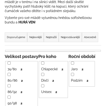
mládě je v terénu i na silnici vidět. Mezi další skvělé
a
vychytávky patří hluboký kšilt na kapuci, který ochrání
j
čumáček vašeho dítěte i v pořádném slejváku.
í
Vyberte pro své mládě vytuněnou hnědou softshellovou
bundu a
HURÁ VEN
!
t
?
Ř
a
Doporučujeme
Nejlevnější
Nejdražší
Nejprodávanější
Abecedně
z
e
HLEDAT
n
Velikost postavy
Pro koho
Roční období
í
p
74/80
Chlapecké
Jaro
2
2
2
r
D
o
o
80/86
Dívčí
Podzim
2
2
2
p
d
o
86/92
Unisex
u
2
2
r
k
u
92/98
2
t