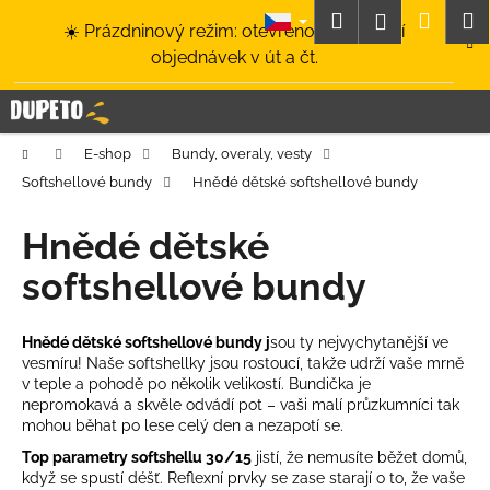
K
Přejít
Hledat
Nákup
M
Přihlášení
☀️ Prázdninový režim: otevřeno a odesílání
na
o
obsah
Zpět
Zpět
objednávek v út a čt.
košík
š
í
C
k
o
Domů
E-shop
Bundy, overaly, vesty
p
Softshellové bundy
Hnědé dětské softshellové bundy
o
t
Hnědé dětské
ř
softshellové bundy
e
b
u
Hnědé dětské softshellové bundy j
sou ty nejvychytanější ve
vesmíru! Naše softshellky jsou rostoucí, takže udrží vaše mrně
j
v teple a pohodě po několik velikostí. Bundička je
e
nepromokavá a skvěle odvádí pot – vaši malí průzkumníci tak
t
mohou běhat po lese celý den a nezapotí se.
e
Top parametry softshellu 30/15
jistí, že nemusíte běžet domů,
když se spustí déšť.
Reflexní prvky
se zase starají o to, že vaše
n