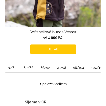
Softshellová bunda Vesmír
1 999 Kč
od
DETAIL
74/80
80/86
86/92
92/98
98/104
104/110
2
položek celkem
O
v
l
á
Šijeme v ČR