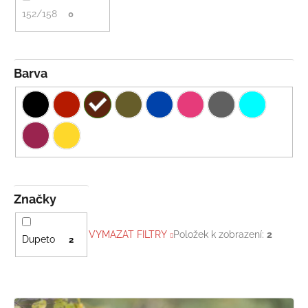
152/158
0
Barva
Značky
VYMAZAT FILTRY
Položek k zobrazení:
2
Dupeto
2
V