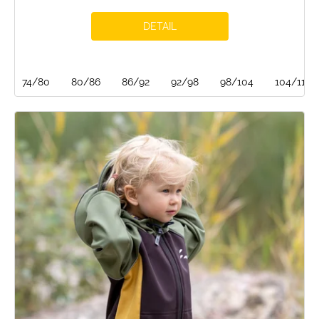
DETAIL
74/80
80/86
86/92
92/98
98/104
104/110