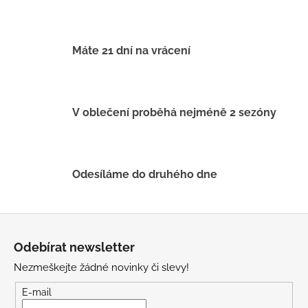
d
a
c
í
Máte 21 dní na vrácení
p
r
v
k
V oblečení proběhá nejméně 2 sezóny
y
v
ý
p
Odesíláme do druhého dne
i
s
u
Z
á
Odebírat newsletter
p
Nezmeškejte žádné novinky či slevy!
a
t
E-mail