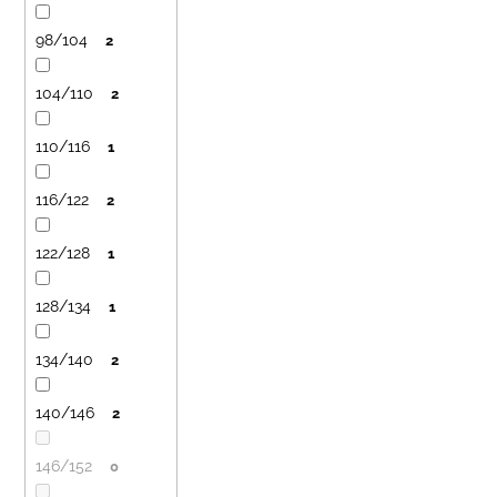
č
ů
u
98/104
2
j
e
104/110
2
m
e
110/116
1
LETNÍ
116/122
2
RYCHLESCHNOUCÍ
KALHOTY
ŽLUTÉ
122/128
1
695
Kč
128/134
1
134/140
2
140/146
2
146/152
0