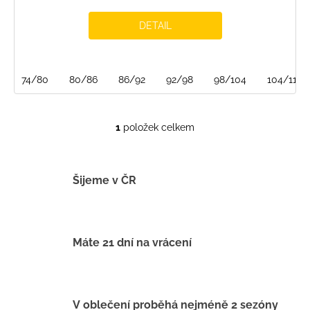
DETAIL
74/80
80/86
86/92
92/98
98/104
104/110
1
položek celkem
O
v
l
á
Šijeme v ČR
d
a
c
í
Máte 21 dní na vrácení
p
r
v
k
V oblečení proběhá nejméně 2 sezóny