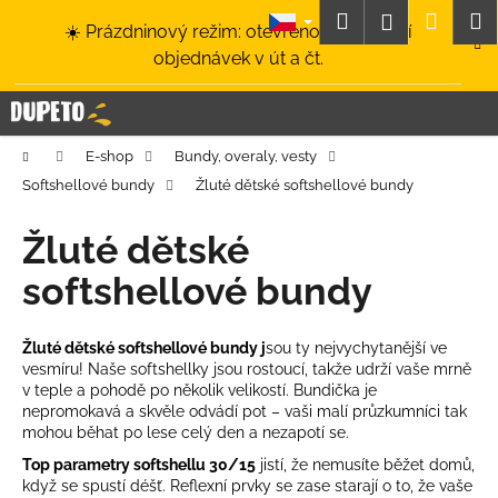
K
Přejít
Hledat
Nákup
M
Přihlášení
☀️ Prázdninový režim: otevřeno a odesílání
na
o
obsah
Zpět
Zpět
objednávek v út a čt.
košík
š
í
C
k
o
Domů
E-shop
Bundy, overaly, vesty
p
Softshellové bundy
Žluté dětské softshellové bundy
o
t
Žluté dětské
ř
softshellové bundy
e
b
u
Žluté dětské softshellové bundy j
sou ty nejvychytanější ve
vesmíru! Naše softshellky jsou rostoucí, takže udrží vaše mrně
j
v teple a pohodě po několik velikostí. Bundička je
e
nepromokavá a skvěle odvádí pot – vaši malí průzkumníci tak
t
mohou běhat po lese celý den a nezapotí se.
e
Top parametry softshellu 30/15
jistí, že nemusíte běžet domů,
když se spustí déšť.
Reflexní prvky
se zase starají o to, že vaše
n