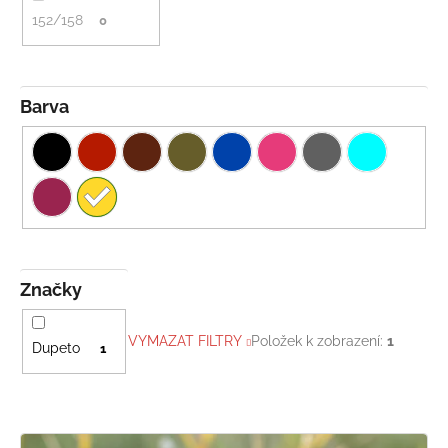
152/158
0
Barva
Značky
VYMAZAT FILTRY
Položek k zobrazení:
1
Dupeto
1
V