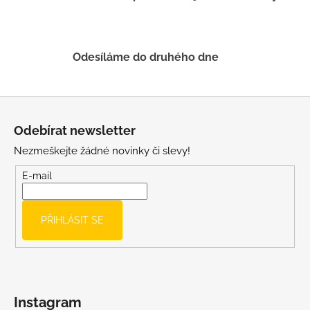
y
v
ý
p
Odesíláme do druhého dne
i
s
u
Z
á
Odebírat newsletter
p
Nezmeškejte žádné novinky či slevy!
a
t
E-mail
í
PŘIHLÁSIT SE
Instagram