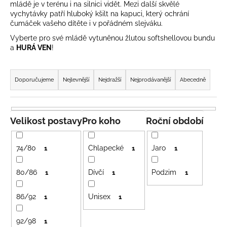
mládě je v terénu i na silnici vidět. Mezi další skvělé
a
vychytávky patří hluboký kšilt na kapuci, který ochrání
j
čumáček vašeho dítěte i v pořádném slejváku.
í
Vyberte pro své mládě vytuněnou žlutou softshellovou bundu
a
HURÁ VEN
!
t
?
Ř
a
Doporučujeme
Nejlevnější
Nejdražší
Nejprodávanější
Abecedně
z
e
HLEDAT
n
Velikost postavy
Pro koho
Roční období
í
p
74/80
Chlapecké
Jaro
1
1
1
r
D
o
o
80/86
Dívčí
Podzim
1
1
1
p
d
o
86/92
Unisex
u
1
1
r
k
u
92/98
1
t