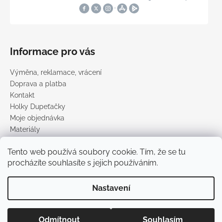
Informace pro vás
Výměna, reklamace, vrácení
Doprava a platba
Kontakt
Holky Dupeťačky
Moje objednávka
Materiály
Obchodní podmínky
Tento web používá soubory cookie. Tím, že se tu
Podmínky ochrany osobních údajů
procházíte souhlasíte s jejich používáním.
Prodávané značky
Nastavení
Vytvořil Shoptet
Copyright 2026
DUPETO
. Všechna práva vyhrazena.
Upravit
Odmítnout
Souhlasím
nastavení cookies