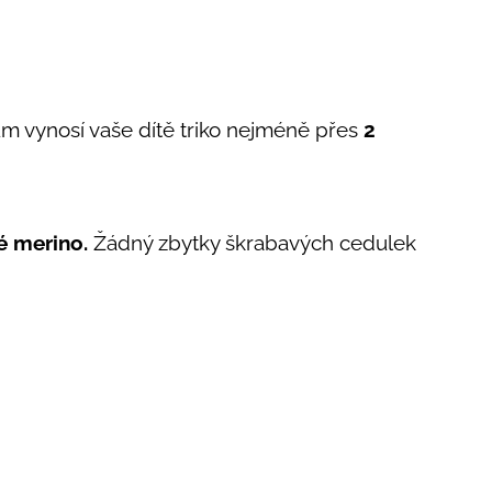
m vynosí vaše dítě triko nejméně přes
2
 merino.
Žádný zbytky škrabavých cedulek