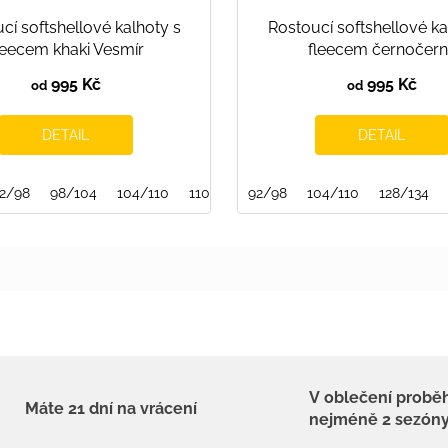
cí softshellové kalhoty s
Rostoucí softshellové ka
leecem khaki Vesmír
fleecem černočer
995 Kč
995 Kč
od
od
DETAIL
DETAIL
2/98
146/152
98/104
104/110
110/116
92/98
116/122
104/110
122/128
128/134
128/134
V oblečení probě
Máte 21 dní na vrácení
nejméně 2 sezón