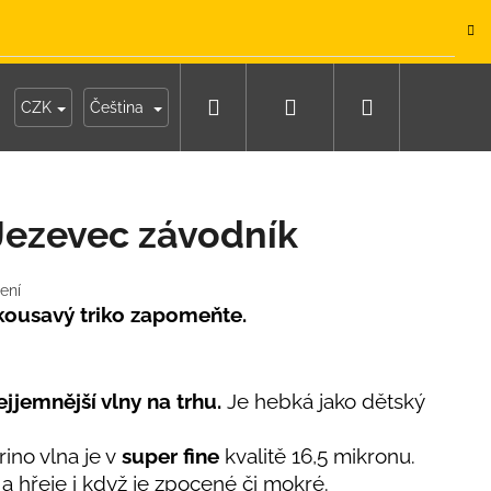
.
Hledat
Přihlášení
Nákupní
y
Moje objednávka
CZK
Čeština
košík
 Jezevec závodník
ení
 kousavý triko zapomeňte.
jjemnější vlny na trhu.
Je hebká jako dětský
ino vlna je v
super fine
kvalitě 16,5 mikronu.
IKO NÁMOŘNICKÉ
a hřeje i když je zpocené či mokré.