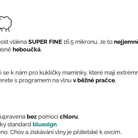
nost vlákna
SUPER FINE
16,5 mikronu. Je to
nejjemně
úžasně
heboučká
.
jí se k nám pro kukličky maminky, které mají extrémně
rete s programem na vlnu
v běžné pračce
.
e upravena
bez
pomoci
chloru
.
ický standard
bluesign
.
no: Chov a získávání vlny je přátelské k ovcím.