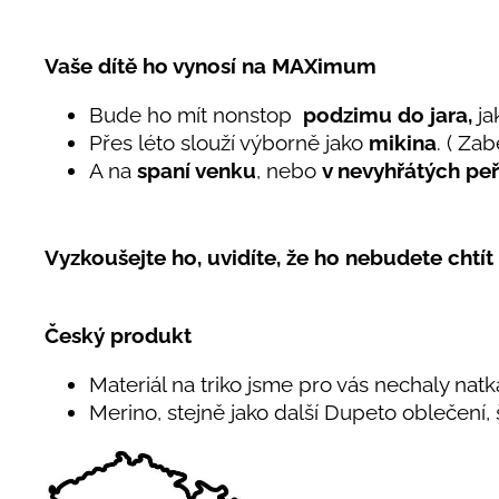
Vaše dítě ho vynosí na MAXimum
Bude ho mít nonstop
podzimu do jara,
ja
Přes léto slouží výborně jako
mikina
. ( Za
A na
spaní venku
, nebo
v nevyhřátých pe
Vyzkoušejte ho, uvidíte, že ho nebudete chtít 
Český produkt
Materiál na triko jsme pro vás nechaly natk
Merino, stejně jako další Dupeto oblečení,