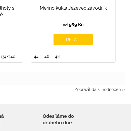
lhoty s
Merino kukla Jezevec závodník
né
569 Kč
od
DETAIL
134/140
134/140
140/146
44
46
146/152
48
152/158
Zobrazit další hodnocení
há
Odesíláme do
y
druhého dne