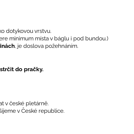
ko dotykovou vrstvu.
bere minimum místa v báglu i pod bundou.)
řinách
, je doslova požehnáním.
strčit do pračky.
at v české pletárně.
 šijeme v České republice.