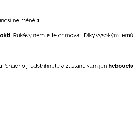
ě unosí nejméně
1
loktí
. Rukávy nemusíte ohrnovat. Díky vysokým lemů
a
. Snadno ji odstřihnete a zůstane vám jen
heboučké