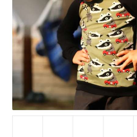
BÍLÝ
395 Kč