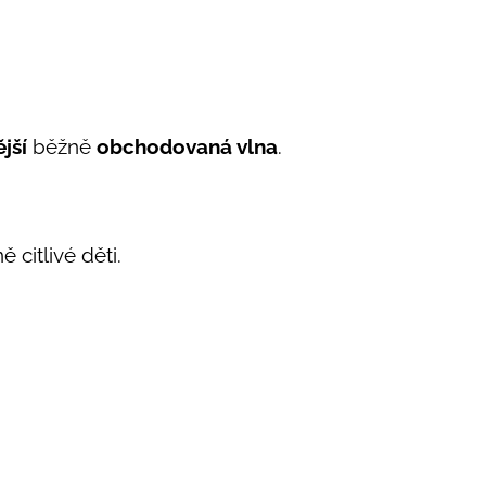
jší
běžně
obchodovaná vlna
.
 citlivé děti.