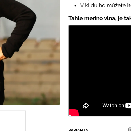
PRUHY MODRÉ
395 Kč
V klidu ho můžete
h
435 Kč
Tahle merino vlna, je t
VARIANTA