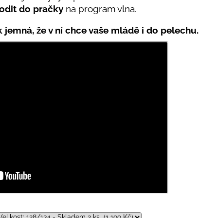
odit do pračky
na program vlna.
ak jemná, že v ní chce vaše mládě i do pelechu.