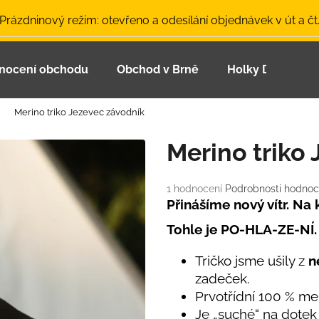
 Prázdninový režim: otevřeno a odesílání objednávek v út a čt
nocení obchodu
Obchod v Brně
Holky Dupeťačk
Co potřebujete najít?
Merino triko Jezevec závodník
HLEDAT
Merino triko
Průměrné
1 hodnocení
Podrobnosti hodnoc
Doporučujeme
hodnocení
Přinášíme nový vítr. Na
produktu
Tohle je PO-HLA-ZE-NÍ.
je
5,0
z
Tričko jsme ušily z
ne
5
zadeček.
hvězdiček.
Prvotřídní 100 % mer
LETNÍ ČEPICE UV 30 SVĚTLE MODRÁ
BAMBUSOVÉ TR
Je „suché“ na dotek 