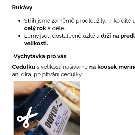
Rukávy
Střih jsme záměrně prodloužily. Triko dít
celý rok
a déle.
Lemy jsou dostatečně úzké a
drží na před
velikosti.
Vychytávka pro vás
Cedulku
s velikostí našíváme
na kousek merin
ani díra, po pitvání cedulky.