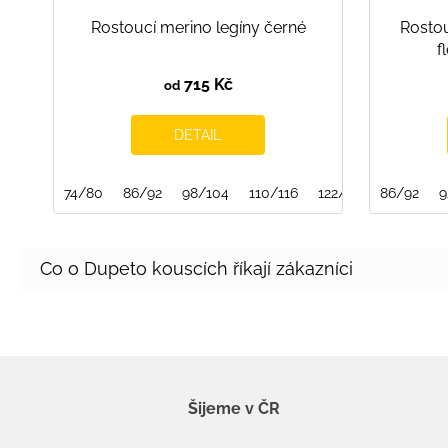
Rostoucí merino legíny černé
Rostou
f
715 Kč
od
DETAIL
74/80
86/92
98/104
110/116
122/128
86/92
134/140
9
Šijeme v ČR