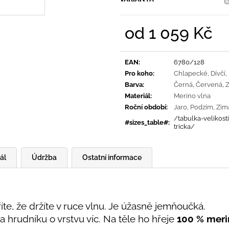
od
1 059 Kč
Měrná
cena:
EAN
:
6780/128
Pro koho
:
Chlapecké
,
Dívčí
,
Barva
:
Černá
,
Červená
,
Materiál
:
Merino vlna
Roční období
:
Jaro
,
Podzim
,
Zim
/tabulka-velikost
#sizes_table#
:
tricka/
ál
Údržba
Ostatní informace
říte, že držíte v ruce vlnu. Je úžasně jemňoučká.
a hrudníku o vrstvu víc. Na těle ho hřeje
100
% meri