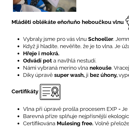
Mláděti oblékáte eňoňuňo heboučkou vlnu
Vybraly jsme pro vás vlnu
Schoeller
. Jem
Když ji hladíte, nevěříte, že je to vlna. Je 
Hřeje i mokrá.
Odvádí pot
a navlhlá nestudí.
Námi vybraná merino vlna
nekouše
. Vrace
Díky úpravě
super wash,
ji
bez úhony,
vype
Certifikáty
Vlna při úpravě prošla procesem EXP = J
Barevná příze splňuje nejpřísnější ekolog
Certifikována
Mulesing free.
Volně přelože