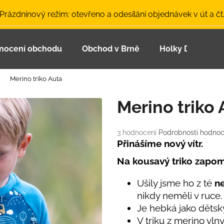
 Prázdninový režim: otevřeno a odesílání objednávek v út a čt
nocení obchodu
Obchod v Brně
Holky Dupeťačk
Co potřebujete najít?
Merino triko Auta
HLEDAT
Merino triko 
Průměrné
3 hodnocení
Podrobnosti hodnoc
Doporučujeme
hodnocení
Přinášíme nový vítr.
produktu
Na kousavý triko zapom
je
5,0
z
Ušily jsme ho z té
ne
5
nikdy neměli v ruce.
hvězdiček.
Je hebká jako dětsk
LETNÍ ČEPICE UV 30 SVĚTLE MODRÁ
BAMBUSOVÉ TR
V triku z merino vl