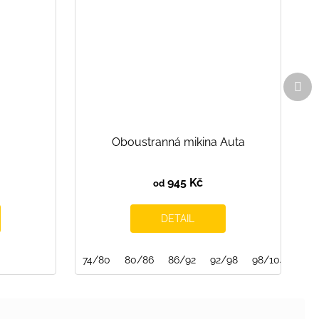
Dal
pro
Oboustranná mikina Auta
945 Kč
od
DETAIL
74/80
80/86
86/92
92/98
98/104
104