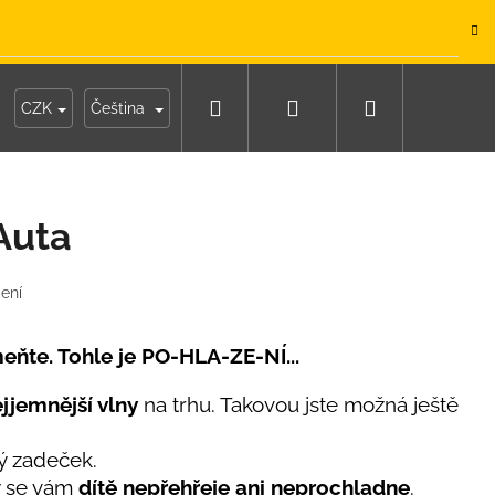
.
Hledat
Přihlášení
Nákupní
y
Moje objednávka
CZK
Čeština
košík
Auta
ení
eňte. Tohle je PO-HLA-ZE-NÍ...
jjemnější vlny
na trhu. Takovou jste možná ještě
ý zadeček.
IKO NÁMOŘNICKÉ
ny se vám
dítě nepřehřeje ani neprochladne
.