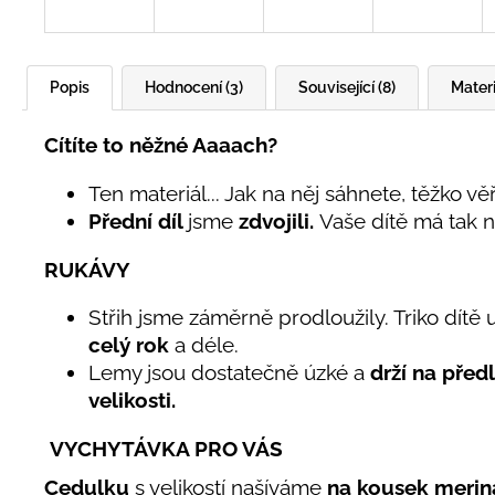
Popis
Hodnocení (3)
Související (8)
Materi
Cítíte to něžné Aaaach?
Ten materiál... Jak na něj sáhnete, těžko vě
Přední díl
jsme
zdvojili.
Vaše dítě má tak n
RUKÁVY
Střih jsme záměrně prodloužily. Triko dít
celý rok
a déle.
Lemy jsou dostatečně úzké a
drží na před
velikosti.
VYCHYTÁVKA PRO VÁS
Cedulku
s velikostí našíváme
na kousek merin