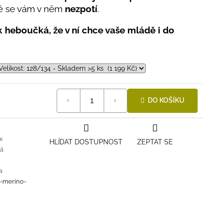
tě se vám v něm
nezpotí
.
ak heboučká, že v ní chce vaše mládě i do
DO KOŠÍKU
x
HLÍDAT DOSTUPNOST
ZEPTAT SE
vá
a
i-merino-