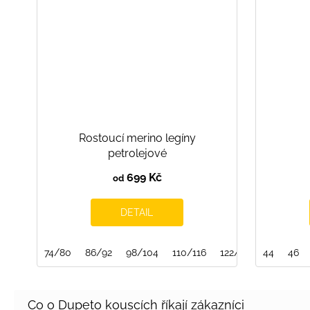
Rostoucí merino legíny
petrolejové
699 Kč
od
DETAIL
74/80
86/92
98/104
110/116
122/128
44
134/140
46