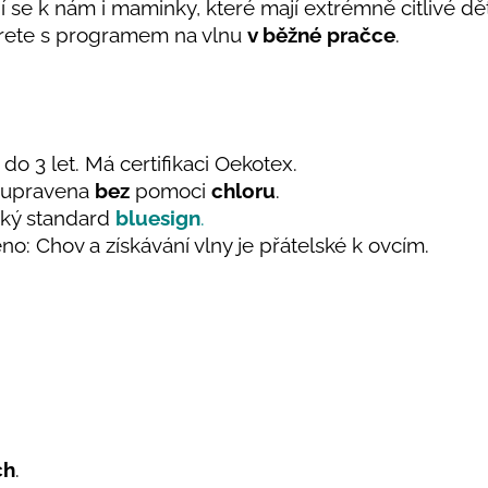
jí se k nám i maminky, které mají extrémně citlivé dě
ete s programem na vlnu
v běžné pračce
.
do 3 let. Má certifikaci Oekotex.
e upravena
bez
pomoci
chloru
.
ický standard
bluesign
.
no: Chov a získávání vlny je přátelské k ovcím.
ch
.