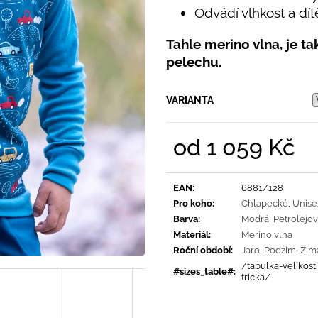
PRUHY MODRÉ
395 Kč
Odvádí vlhkost a dí
435 Kč
Tahle merino vlna, je t
pelechu.
VARIANTA
od
1 059 Kč
Měrná
cena:
EAN
:
6881/128
Pro koho
:
Chlapecké
,
Unise
Barva
:
Modrá
,
Petrolejo
Materiál
:
Merino vlna
Roční období
:
Jaro
,
Podzim
,
Zim
/tabulka-velikost
#sizes_table#
:
tricka/