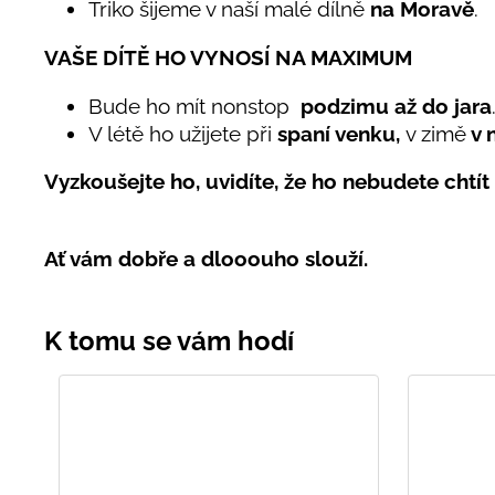
Triko šijeme v naší malé dílně
na Moravě
.
VAŠE DÍTĚ HO VYNOSÍ NA MAXIMUM
Bude ho mít nonstop
podzimu až do jara
V létě ho užijete při
spaní venku,
v zimě
v 
Vyzkoušejte ho, uvidíte, že ho nebudete chtít 
Ať vám dobře a dlooouho slouží.