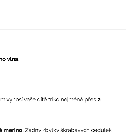
no vlna
.
m vynosí vaše dítě triko nejméně přes
2
 merino.
Žádný zbytky škrabavých cedulek