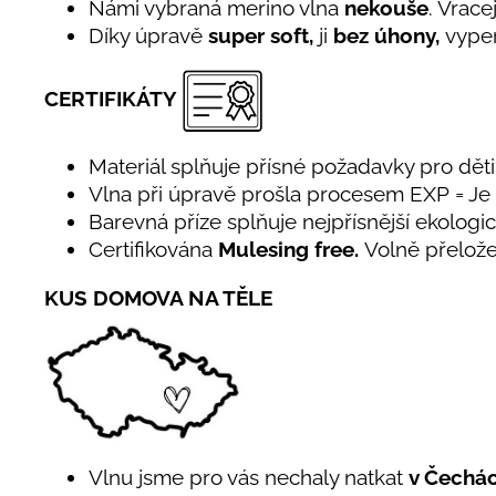
Námi vybraná merino vlna
nekouše
. Vrace
Díky úpravě
super soft,
ji
bez úhony,
vyper
CERTIFIKÁTY
Materiál splňuje přísné požadavky pro děti 
Vlna při úpravě prošla procesem EXP = J
Barevná příze splňuje nejpřísnější ekolog
Certifikována
Mulesing free.
Volně přelože
KUS DOMOVA NA TĚLE
Vlnu jsme pro vás nechaly natkat
v Čechá