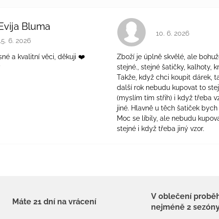
Evija Bluma
Hodnocení obchodu 
10. 6. 2026
Hodnocení obchodu je 5 z 5 hvězdiček.
15. 6. 2026
é a kvalitní věci, děkuji ❤️
Zboží je úplně skvělé, ale bohuž
ý
stejné., stejné šatičky, kalhoty, kr
Takže, když chci koupit dárek, t
další rok nebudu kupovat to ste
(myslím tím střih) i když třeba v
jiné. Hlavně u těch šatiček bych 
Moc se líbily, ale nebudu kupova
stejné i když třeba jiný vzor.
V oblečení probě
Máte 21 dní na vrácení
nejméně 2 sezón