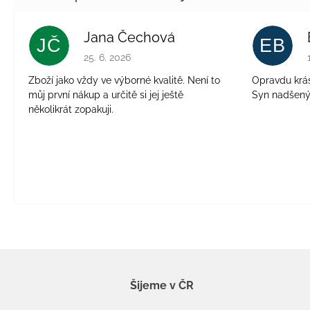
Jana Čechová
JČ
EB
Hodnocení obchodu je 5 z 5 hvězdiček.
25. 6. 2026
Zboží jako vždy ve výborné kvalitě. Není to
Opravdu krásn
můj první nákup a určitě si jej ještě
Syn nadšen
několikrát zopakuji.
Šijeme v ČR