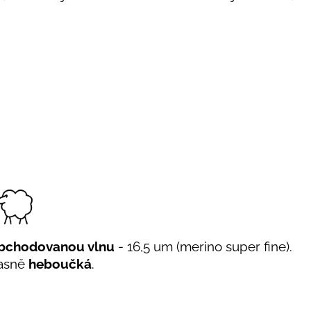
bchodovanou vlnu
- 16,5 um (merino super fine).
úžasně
heboučká
.