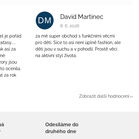
David Martinec
DM
je 4 z 5 hvězdiček.
Hodnocení obchodu je 5 z 5 hvězdiček.
8. 6. 2026
el je pořád
za mě super obchod s funkčními věcmi
aťasy.....
pro děti. Sice to asi není úplně fashion, ale
ak asi za
děti jsou v suchu a v pohodlí. Prostě věci
jné
na aktivní styl života.
zory jsou
to ocenila.
t za rok
Zobrazit další hodnocení
há
Odesíláme do
y
druhého dne