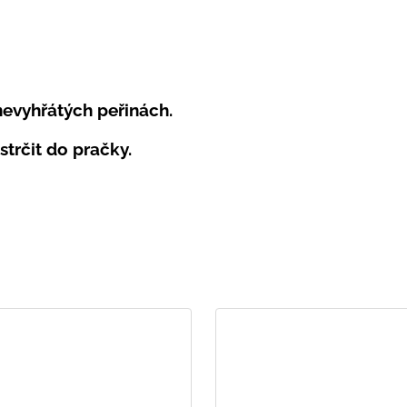
.
nevyhřátých peřinách.
strčit do pračky.