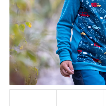
BÍLÝ
395 Kč