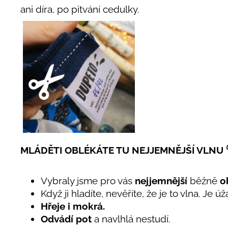
ani díra, po pitvání cedulky.
MLÁDĚTI OBLÉKÁTE TU NEJJEMNĚJŠÍ VLNU
Vybraly jsme pro vás
nejjemnější
běžně
o
Když ji hladíte, nevěříte, že je to vlna. Je 
Hřeje i mokrá.
Odvádí pot
a navlhlá nestudí.