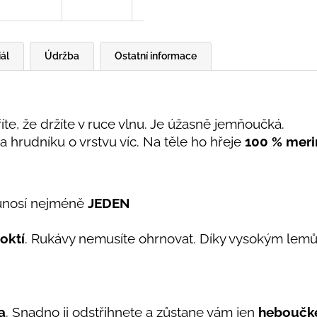
ál
Údržba
Ostatní informace
říte, že držíte v ruce vlnu. Je úžasně jemňoučká.
a hrudníku o vrstvu víc. Na těle ho hřeje
100
% meri
ě unosí nejméně
JEDEN
loktí
. Rukávy nemusíte ohrnovat. Díky vysokým lemů
a
. Snadno ji odstřihnete a zůstane vám jen
heboučké