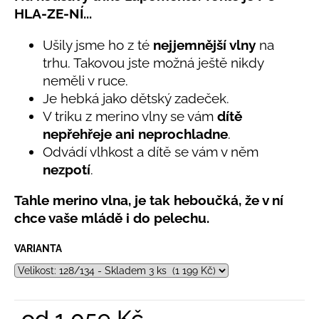
č
5,0
HLA-ZE-NÍ...
u
z
j
5
Ušily jsme ho z té
nejjemnější vlny
na
e
hvězdiček.
trhu. Takovou jste možná ještě nikdy
m
e
neměli v ruce.
Je hebká jako dětský zadeček.
V triku z merino vlny se vám
dítě
LETNÍ
nepřehřeje ani neprochladne
.
KLOBOUČEK
S
Odvádí vlhkost a dítě se vám v něm
OUŠKY
nezpotí
.
UV
30
BÍLÝ
Tahle merino vlna, je tak heboučká, že v ní
395
chce vaše mládě i do pelechu.
Kč
VARIANTA
od
1 059 Kč