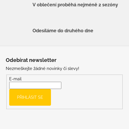
V oblečení proběhá nejméně 2 sezóny
Odesíláme do druhého dne
Z
á
Odebírat newsletter
p
Nezmeškejte žádné novinky či slevy!
a
t
E-mail
í
PŘIHLÁSIT SE