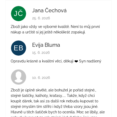
Jana Čechová
JČ
Hodnocení obchodu je 5 z 5 hvězdiček.
25. 6. 2026
Zboží jako vždy ve výborné kvalitě. Není to můj první
nákup a určitě si jej ještě několikrát zopakuji.
Evija Bluma
EB
Hodnocení obchodu je 5 z 5 hvězdiček.
15. 6. 2026
Opravdu krásné a kvalitní věci, děkuji ❤️ Syn nadšený
Hodnocení obchodu je 4 z 5 hvězdiček.
10. 6. 2026
Zboží je úplně skvělé, ale bohužel je pořád stejné.,
stejné šatičky, kalhoty, kraťasy..... Takže, když chci
koupit dárek, tak asi za další rok nebudu kupovat to
stejné (myslím tím střih) i když třeba vzory jsou jiné.
Hlavně u těch šatiček bych to ocenila. Moc se líbily, ale