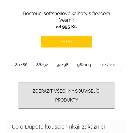
Rostoucí softshellové kalhoty s fleecem
Vesmír
995 Kč
od
DETAIL
80/86
86/92
92/98
98/104
104/110
110/
ZOBRAZIT VŠECHNY SOUVISEJÍCÍ
PRODUKTY