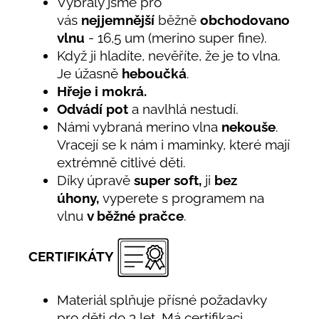
Vybraly jsme pro
vás
nejjemnější
běžně
obchodovanou
vlnu
- 16,5 um (merino super fine).
Když ji hladíte, nevěříte, že je to vlna.
Je úžasně
heboučká
.
Hřeje i mokrá.
Odvádí pot
a navlhlá nestudí.
Námi vybraná merino vlna
nekouše
.
Vracejí se k nám i maminky, které mají
extrémně citlivé děti.
Díky úpravě
super soft,
ji
bez
úhony,
vyperete s programem na
vlnu
v běžné pračce
.
CERTIFIKÁTY
Materiál splňuje přísné požadavky
pro děti do 3 let. Má certifikaci