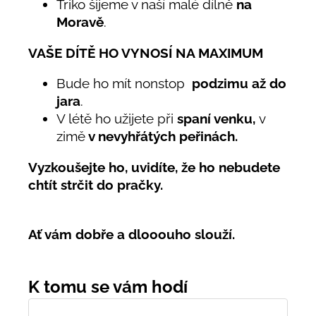
Triko šijeme v naší malé dílně
na
Moravě
.
VAŠE DÍTĚ HO VYNOSÍ NA MAXIMUM
Bude ho mít nonstop
podzimu až do
jara
.
V létě ho užijete při
spaní venku,
v
zimě
v nevyhřátých peřinách.
Vyzkoušejte ho, uvidíte, že ho nebudete
chtít strčit do pračky.
Ať vám dobře a dlooouho slouží.