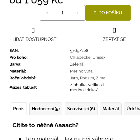
Měrná
DO KOŠÍKU
cena:
HLÍDAT DOSTUPNOST
ZEPTAT SE
EAN
:
5769/128
Pro koho
:
Chlapecké
,
Unisex
Barva
:
Zelená
Materiál
:
Merino vlna
Roční období
:
Jaro
,
Podzim
,
Zima
/tabulka-velikosti-
#sizes_table#
:
merino-tricka/
Popis
Hodnocení (5)
Související (6)
Materiál
Údržb
Cítíte to něžné Aaaach?
Ten materiál... Jak na něj sáhnete,