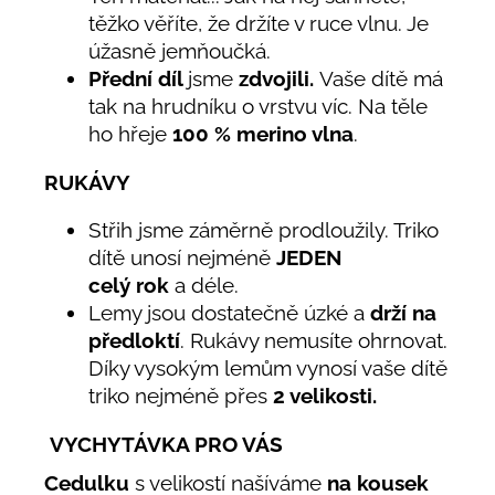
těžko věříte, že držíte v ruce vlnu. Je
úžasně jemňoučká.
Přední díl
jsme
zdvojili.
Vaše dítě má
tak na hrudníku o vrstvu víc. Na těle
ho hřeje
100
% merino vlna
.
RUKÁVY
Střih jsme záměrně prodloužily. Triko
dítě unosí nejméně
JEDEN
celý rok
a déle.
Lemy jsou dostatečně úzké a
drží na
předloktí
. Rukávy nemusíte ohrnovat.
Díky vysokým lemům vynosí vaše dítě
triko nejméně přes
2 velikosti.
VYCHYTÁVKA PRO VÁS
Cedulku
s velikostí našíváme
na kousek