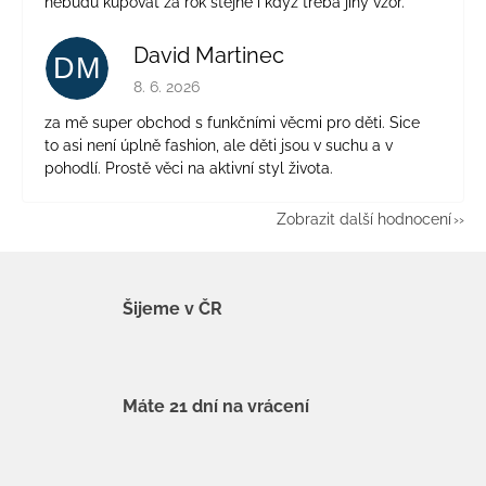
nebudu kupovat za rok stejné i když třeba jiný vzor.
David Martinec
DM
Hodnocení obchodu je 5 z 5 hvězdiček.
8. 6. 2026
za mě super obchod s funkčními věcmi pro děti. Sice
to asi není úplně fashion, ale děti jsou v suchu a v
pohodlí. Prostě věci na aktivní styl života.
Zobrazit další hodnocení
Šijeme v ČR
Máte 21 dní na vrácení