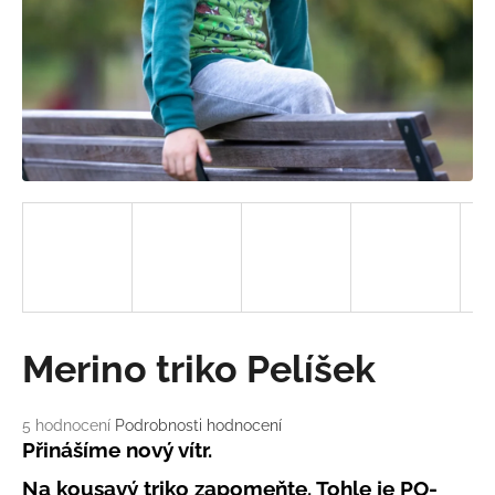
a
j
í
t
?
HLEDAT
D
Merino triko Pelíšek
o
p
o
Průměrné
5 hodnocení
Podrobnosti hodnocení
hodnocení
r
Přinášíme nový vítr.
produktu
u
Na kousavý triko zapomeňte. Tohle je PO-
je