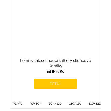
Letní rychleschnoucí kalhoty skořicové
Korálky
695 Kč
od
DETAIL
92/98
98/104
104/110
110/116
116/122
1