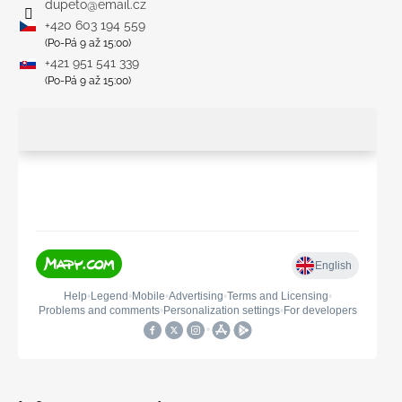
dupeto
@
email.cz
+420 603 194 559
(Po-Pá 9 až 15:00)
+421 951 541 339
(Po-Pá 9 až 15:00)