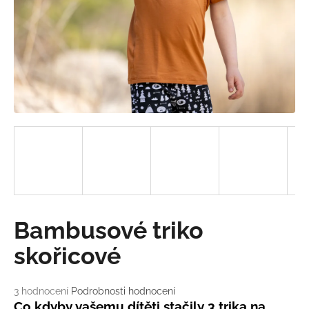
a
j
í
t
?
HLEDAT
D
Bambusové triko
o
p
skořicové
o
r
Průměrné
3 hodnocení
Podrobnosti hodnocení
u
hodnocení
Co kdyby vašemu dítěti stačily 3 trika na