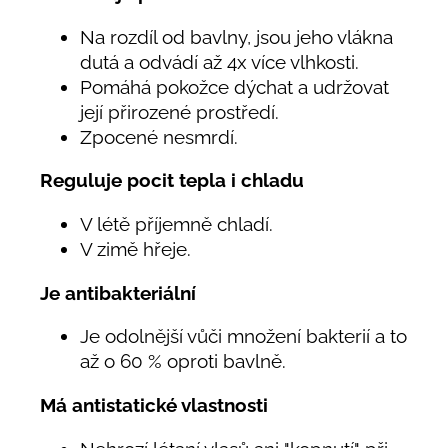
Na rozdíl od bavlny, jsou jeho vlákna
dutá a odvádí až 4x více vlhkosti.
Pomáhá pokožce dýchat a udržovat
její přirozené prostředí.
Zpocené nesmrdí.
Reguluje pocit tepla i chladu
V létě příjemně chladí.
V zimě hřeje.
Je antibakteriální
Je odolnější vůči množení bakterií a to
až o 60 % oproti bavlně.
Má antistatické vlastnosti