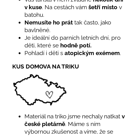
v kuse
. Na cestách vám
šetří místo
v
batohu.
Nemusíte ho prát
tak často, jako
bavlněné.
Je ideální do parních letních dní, pro
děti, které se
hodně potí.
Pohladí i děti s
atopickým exémem
.
KUS DOMOVA NA TRIKU
Materiál na triko jsme nechaly natkat
v
české pletárně
. Máme s ním
výbornou zkušenost a víme, že se