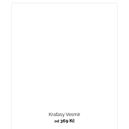
Kraťasy Vesmír
369 Kč
od