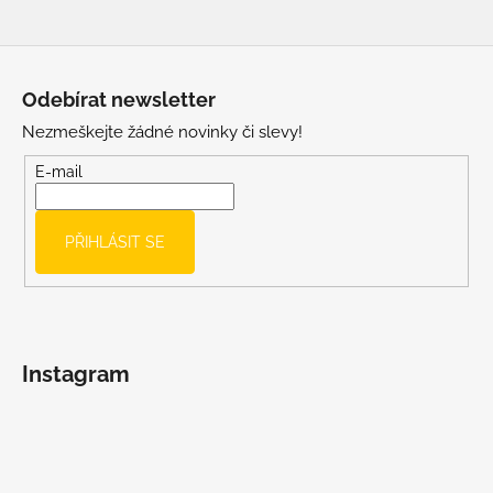
Z
á
Odebírat newsletter
p
Nezmeškejte žádné novinky či slevy!
a
t
E-mail
í
PŘIHLÁSIT SE
Instagram