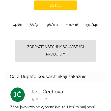
DETAIL
74/80
86/92
98/104
110/116
134/140
14
ZOBRAZIT VŠECHNY SOUVISEJÍCÍ
PRODUKTY
Jana Čechová
JČ
Hodnocení obchodu je 5 z 5 hvězdiček.
25. 6. 2026
Zboží jako vždy ve výborné kvalitě. Není to můj první