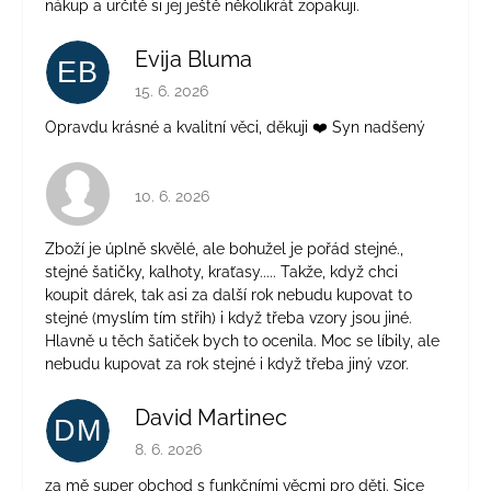
nákup a určitě si jej ještě několikrát zopakuji.
Evija Bluma
EB
Hodnocení obchodu je 5 z 5 hvězdiček.
15. 6. 2026
Opravdu krásné a kvalitní věci, děkuji ❤️ Syn nadšený
Hodnocení obchodu je 4 z 5 hvězdiček.
10. 6. 2026
Zboží je úplně skvělé, ale bohužel je pořád stejné.,
stejné šatičky, kalhoty, kraťasy..... Takže, když chci
koupit dárek, tak asi za další rok nebudu kupovat to
stejné (myslím tím střih) i když třeba vzory jsou jiné.
Hlavně u těch šatiček bych to ocenila. Moc se líbily, ale
nebudu kupovat za rok stejné i když třeba jiný vzor.
David Martinec
DM
Hodnocení obchodu je 5 z 5 hvězdiček.
8. 6. 2026
za mě super obchod s funkčními věcmi pro děti. Sice