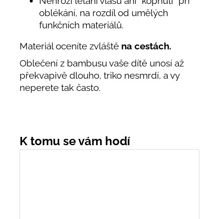
Nehrozí létaní vlasů ani "kopnutí" při
oblékání, na rozdíl od umělých
funkčních materiálů.
Materiál oceníte zvláště
na cestách.
Oblečení z bambusu vaše dítě unosí až
překvapivě dlouho, triko nesmrdí, a vy
neperete tak často.