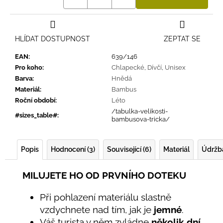
HLÍDAT DOSTUPNOST
ZEPTAT SE
EAN
:
639/146
Pro koho
:
Chlapecké
,
Dívčí
,
Unisex
Barva
:
Hnědá
Materiál
:
Bambus
Roční období
:
Léto
/tabulka-velikosti-
#sizes_table#
:
bambusova-tricka/
Popis
Hodnocení (3)
Související (6)
Materiál
Údržb
MILUJETE HO OD PRVNÍHO DOTEKU
Při pohlazení materiálu slastně
vzdychnete nad tím, jak je
jemné
.
Váš turista v něm zvládne
několik dní