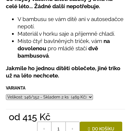
č
produktu
celé léto... Žádné další nepotřebuje.
u
je
j
5,0
V bambusu se vám dítě ani v autosedačce
e
z
nepotí.
5
m
hvězdiček.
e
Materiál v horku saje a příjemně chladí.
Místo čtyř bavlněných triček, vám
na
dovolenou
pro mládě stačí
dvě
LETNÍ
bambusová
.
KLOBOUČEK
S
OUŠKY
Jakmile ho jednou dítěti oblečete, jiné triko
UV
30
už na léto nechcete.
BÍLÝ
395
VARIANTA
Kč
od
415 Kč
Měrná
DO KOŠÍKU
cena: