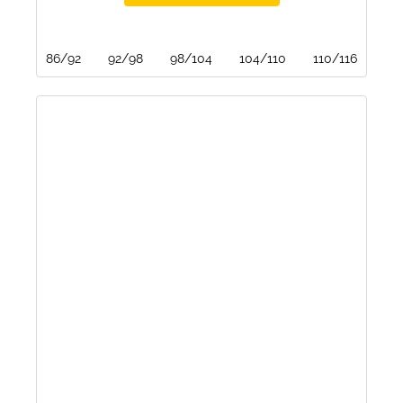
86/92
92/98
98/104
104/110
110/116
116