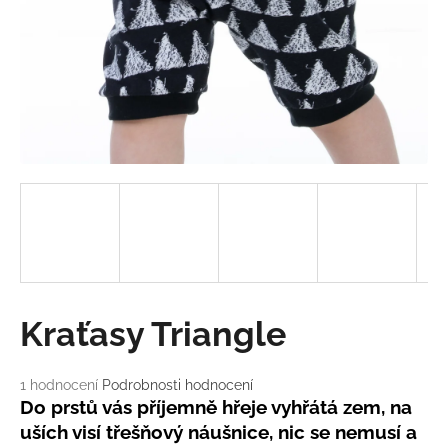
a
j
í
t
?
HLEDAT
D
Kraťasy Triangle
o
p
o
Průměrné
1 hodnocení
Podrobnosti hodnocení
hodnocení
r
Do prstů vás příjemně hřeje vyhřátá zem, na
produktu
u
uších visí třešňový náušnice, nic se nemusí a
je