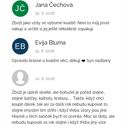
Jana Čechová
JČ
Hodnocení obchodu je 5 z 5 hvězdiček.
25. 6. 2026
Zboží jako vždy ve výborné kvalitě. Není to můj první
nákup a určitě si jej ještě několikrát zopakuji.
Evija Bluma
EB
Hodnocení obchodu je 5 z 5 hvězdiček.
15. 6. 2026
Opravdu krásné a kvalitní věci, děkuji ❤️ Syn nadšený
Hodnocení obchodu je 4 z 5 hvězdiček.
10. 6. 2026
Zboží je úplně skvělé, ale bohužel je pořád stejné.,
stejné šatičky, kalhoty, kraťasy..... Takže, když chci
koupit dárek, tak asi za další rok nebudu kupovat to
stejné (myslím tím střih) i když třeba vzory jsou jiné.
Hlavně u těch šatiček bych to ocenila. Moc se líbily, ale
nebudu kupovat za rok stejné i když třeba jiný vzor.