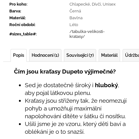
Pro koho
:
Chlapecké
,
Dívčí
,
Unisex
Barva
:
Černá
Materiál
:
Bavlna
Roční období
:
Léto
/tabulka-velikosti-
#sizes_table#
:
kratasy/
Popis
Hodnocení (1)
Související (7)
Materiál
Údržb
Čím jsou kraťasy Dupeto výjimečné?
Sed je dostatečně široký i
hluboký
,
aby pojal látkovou plenu.
Kraťasy jsou střiženy tak, že neomezují
pohyb a umožňují maximální
napolohování dítěte v šátku či nosítku.
Ušili jsme je ze vzoru, který děti baví a
oblékání je o to snazší.