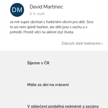
David Martinec
DM
Hodnocení obchodu je 5 z 5 hvězdiček.
8. 6. 2026
za mě super obchod s funkčními věcmi pro děti. Sice
to asi není úplně fashion, ale děti jsou v suchu a v
pohodlí. Prostě věci na aktivní styl života.
Zobrazit další hodnocení
Šijeme v ČR
Máte 21 dní na vrácení
V oblečení proběhá nejméně 2 sezóny