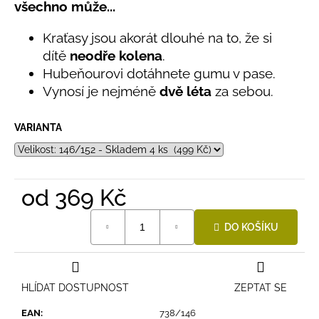
č
všechno může...
5,0
u
z
j
Kraťasy jsou akorát dlouhé na to, že si
5
e
hvězdiček.
dítě
neodře kolena
.
m
Hubeňourovi dotáhnete gumu v pase.
e
Vynosí je nejméně
dvě léta
za sebou.
LETNÍ
VARIANTA
RYCHLESCHNOUCÍ
KALHOTY
ŽLUTÉ
695
Kč
od
369 Kč
Měrná
DO KOŠÍKU
cena:
HLÍDAT DOSTUPNOST
ZEPTAT SE
EAN
:
738/146