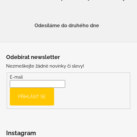
Odesíláme do druhého dne
Z
á
Odebírat newsletter
p
Nezmeškejte žádné novinky či slevy!
a
t
E-mail
í
PŘIHLÁSIT SE
Instagram