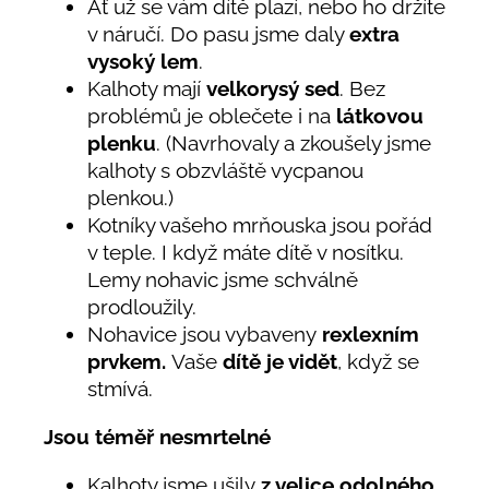
Ať už se vám dítě plazí, nebo ho držíte
v náručí. Do pasu jsme daly
extra
vysoký lem
.
Kalhoty mají
velkorysý sed
. Bez
problémů je oblečete i na
látkovou
plenku
. (Navrhovaly a zkoušely jsme
kalhoty s obzvláště vycpanou
plenkou.)
Kotníky vašeho mrňouska jsou pořád
v teple. I když máte dítě v nosítku.
Lemy nohavic jsme schválně
prodloužily.
Nohavice jsou vybaveny
rexlexním
prvkem.
Vaše
dítě je vidět
, když se
stmívá.
Jsou téměř nesmrtelné
Kalhoty jsme ušily
z velice odolného