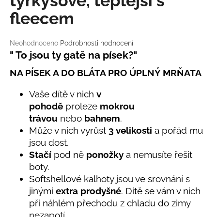
tyrkysové, teplejší s
č
u
fleecem
j
e
m
Průměrné
Neohodnoceno
Podrobnosti hodnocení
hodnocení
" To jsou ty gatě na písek?"
e
produktu
je
NA PÍSEK A DO BLÁTA PRO ÚPLNÝ MRŇATA
0,0
LETNÍ
z
ČEPICE
Vaše dítě v nich
v
5
UV
pohodě
proleze
mokrou
hvězdiček.
30
SVĚTLE
trávou
nebo
bahnem
.
MODRÁ
Může v nich vyrůst
3 velikosti
a pořád mu
395
jsou dost.
Kč
Stačí
pod ně
ponožky
a nemusíte řešit
boty.
Softshellové kalhoty jsou ve srovnání s
jinými
extra prodyšné
. Dítě se vám v nich
při náhlém přechodu z chladu do zimy
nezapotí.