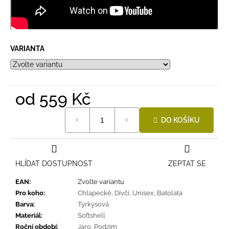
VARIANTA
od
559 Kč
Měrná
DO KOŠÍKU
cena:
HLÍDAT DOSTUPNOST
ZEPTAT SE
EAN
:
Zvolte variantu
Pro koho
:
Chlapecké
,
Dívčí
,
Unisex
,
Batolata
Barva
:
Tyrkysová
Materiál
:
Softshell
Roční období
:
Jaro
,
Podzim