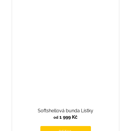
Softshellová bunda Lístky
1 999 Kč
od