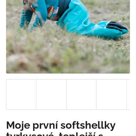
a
j
í
t
?
HLEDAT
D
o
p
o
Moje první softshellky
r
u