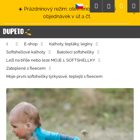
K
Přejít
Hledat
Nákup
M
Přihlášení
☀️ Prázdninový režim: otevřeno a odesílání
na
o
obsah
Zpět
Zpět
objednávek v út a čt.
košík
š
í
C
k
o
Domů
E-shop
Kalhoty, tepláky, legíny
p
Softshellové kalhoty
Batolecí softshellky
o
Leží na břiše nebo leze MOJE 1. SOFTSHELLKY
t
Zateplené s fleecem
ř
Moje první softshellky tyrkysové, teplejší s fleecem
e
b
u
j
e
t
e
n