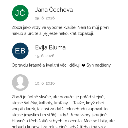
Jana Čechová
JČ
Hodnocení obchodu je 5 z 5 hvězdiček.
25. 6. 2026
Zboží jako vždy ve výborné kvalitě. Není to můj první
nákup a určitě si jej ještě několikrát zopakuji.
Evija Bluma
EB
Hodnocení obchodu je 5 z 5 hvězdiček.
15. 6. 2026
Opravdu krásné a kvalitní věci, děkuji ❤️ Syn nadšený
Hodnocení obchodu je 4 z 5 hvězdiček.
10. 6. 2026
Zboží je úplně skvělé, ale bohužel je pořád stejné.,
stejné šatičky, kalhoty, kraťasy..... Takže, když chci
koupit dárek, tak asi za další rok nebudu kupovat to
stejné (myslím tím střih) i když třeba vzory jsou jiné.
Hlavně u těch šatiček bych to ocenila. Moc se líbily, ale
nebudu kupovat za rok stejné i když třeba jiný vzor.