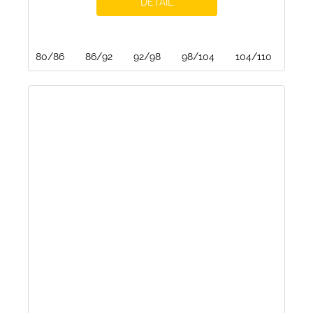
DETAIL
80/86
86/92
92/98
98/104
104/110
110/