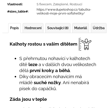
Vlastnosti
:
S fleecem
,
Zateplené
,
Rostoucí
https://www.dupetoshop.cz/tabulka-
#sizes_table#
:
velikosti-moje-prvni-softshellky/
Popis
Hodnocení
Související (8)
Materiál
Údržba
Kalhoty rostou s vaším dítětem
S přehrnutou nohavicí v kalhotech
dítě
leze
a v dalších dvou velikostech
dělá
první kroky a běhá
.
Díky obracecím nohavicím má
mládě
suché nožky
. Ani nenabírá
písek do capáčků.
Záda jsou v teple