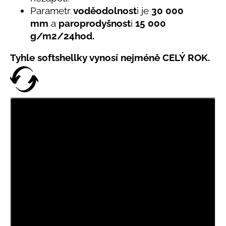
Parametr
voděodolnost
i je
30 000
mm
a
paroprodyšnost
i
15 000
g/m
2
/24hod.
Tyhle softshellky vynosí nejméně CELÝ ROK.