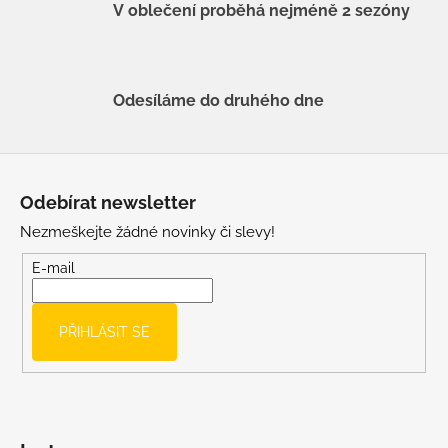
V oblečení proběhá nejméně 2 sezóny
Odesíláme do druhého dne
Z
á
Odebírat newsletter
p
Nezmeškejte žádné novinky či slevy!
a
t
E-mail
í
PŘIHLÁSIT SE