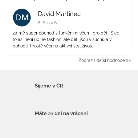
David Martinec
DM
Hodnocení obchodu je 5 z 5 hvězdiček.
8. 6. 2026
za mě super obchod s funkčními věcmi pro děti. Sice
to asi není úplně fashion, ale děti jsou v suchu a v
pohodlí. Prostě věci na aktivní styl života.
Zobrazit další hodnocení
Šijeme v ČR
Máte 21 dní na vrácení