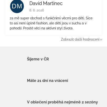
David Martinec
DM
Hodnocení obchodu je 5 z 5 hvězdiček.
8. 6. 2026
za mě super obchod s funkčními věcmi pro děti. Sice
to asi není úplně fashion, ale děti jsou v suchu a v
pohodlí. Prostě věci na aktivní styl života.
Zobrazit další hodnocení
Šijeme v ČR
Máte 21 dní na vrácení
V oblečení proběhá nejméně 2 sezóny