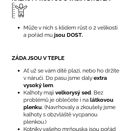
Může v nich s klidem růst o 2 velikosti
a pořád mu
jsou DOST.
ZÁDA JSOU V TEPLE
Ať už se vám dítě plazí, nebo ho držíte
v náručí. Do pasu jsme daly
extra
vysoký lem
.
Kalhoty mají
velkorysý sed
. Bez
problémů je oblečete i na
látkovou
plenku
. (Navrhovaly a zkoušely jsme
kalhoty s obzvláště vycpanou
plenkou.)
Kotníky vašeho mrňouska jsou pořád