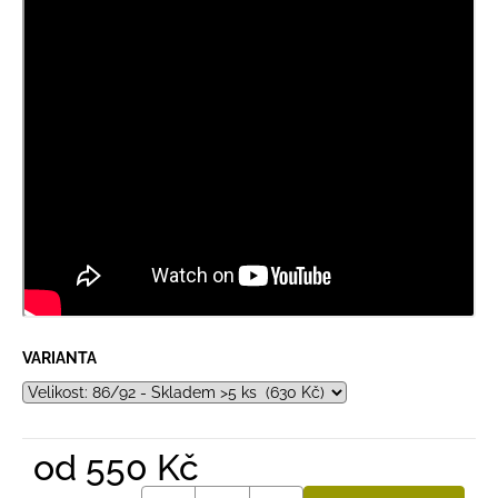
VARIANTA
od
550 Kč
Měrná