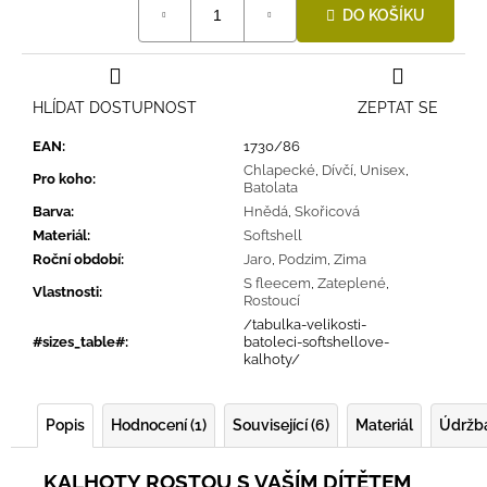
DO KOŠÍKU
cena:
HLÍDAT DOSTUPNOST
ZEPTAT SE
EAN
:
1730/86
Chlapecké
,
Dívčí
,
Unisex
,
Pro koho
:
Batolata
Barva
:
Hnědá
,
Skořicová
Materiál
:
Softshell
Roční období
:
Jaro
,
Podzim
,
Zima
S fleecem
,
Zateplené
,
Vlastnosti
:
Rostoucí
/tabulka-velikosti-
#sizes_table#
:
batoleci-softshellove-
kalhoty/
Popis
Hodnocení (1)
Související (6)
Materiál
Údržb
KALHOTY ROSTOU S VAŠÍM DÍTĚTEM