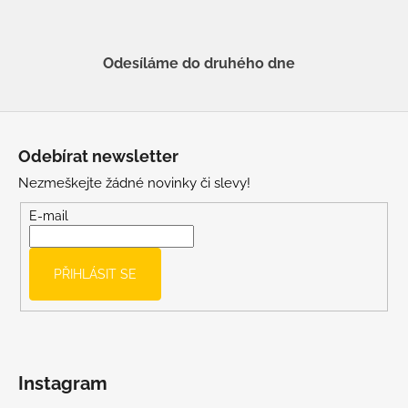
Odesíláme do druhého dne
Z
á
Odebírat newsletter
p
Nezmeškejte žádné novinky či slevy!
a
t
E-mail
í
PŘIHLÁSIT SE
Instagram