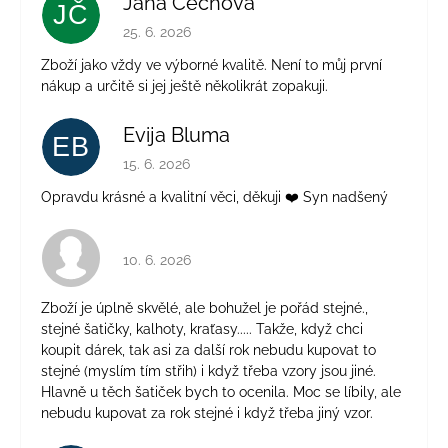
Jana Čechová
JČ
Hodnocení obchodu je 5 z 5 hvězdiček.
25. 6. 2026
Zboží jako vždy ve výborné kvalitě. Není to můj první
nákup a určitě si jej ještě několikrát zopakuji.
Evija Bluma
EB
Hodnocení obchodu je 5 z 5 hvězdiček.
15. 6. 2026
Opravdu krásné a kvalitní věci, děkuji ❤️ Syn nadšený
Hodnocení obchodu je 4 z 5 hvězdiček.
10. 6. 2026
Zboží je úplně skvělé, ale bohužel je pořád stejné.,
stejné šatičky, kalhoty, kraťasy..... Takže, když chci
koupit dárek, tak asi za další rok nebudu kupovat to
stejné (myslím tím střih) i když třeba vzory jsou jiné.
Hlavně u těch šatiček bych to ocenila. Moc se líbily, ale
nebudu kupovat za rok stejné i když třeba jiný vzor.