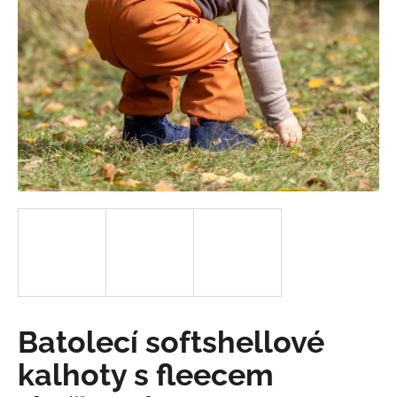
a
j
í
t
?
HLEDAT
D
o
p
Batolecí softshellové
o
r
kalhoty s fleecem
u