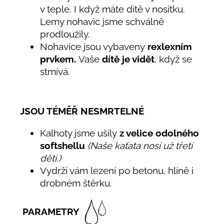
v teple. I když máte dítě v nosítku.
Lemy nohavic jsme schválně
prodloužily.
Nohavice jsou vybaveny
rexlexním
prvkem.
Vaše
dítě je vidět
, když se
stmívá.
JSOU TÉMĚŘ NESMRTELNÉ
Kalhoty jsme ušily
z velice odolného
softshellu
(Naše kaťata nosí už třetí
děti.)
Vydrží vám lezení po betonu, hlíně i
drobném štěrku.
PARAMETRY