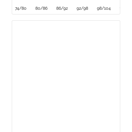
74/80
80/86
86/92
92/98
98/104
104/1