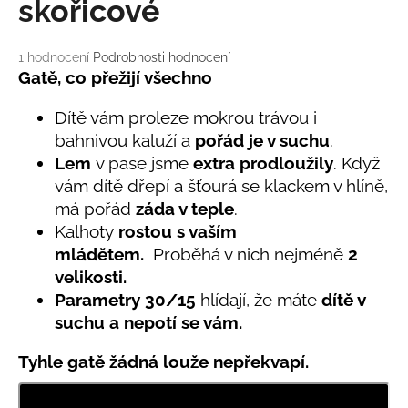
č
skořicové
u
j
Průměrné
1 hodnocení
Podrobnosti hodnocení
e
hodnocení
Gatě, co přežijí všechno
m
produktu
e
je
Dítě vám proleze mokrou trávou i
5,0
bahnivou kaluží a
pořád je v suchu
.
z
BAMBUSOVÉ
Lem
v pase jsme
extra prodloužily
. Když
5
TRIKO
hvězdiček.
vám dítě dřepí a šťourá se klackem v hlíně,
NÁMOŘNICKÉ
PRUHY
má pořád
záda v teple
.
MODRÉ
Kalhoty
rostou s vaším
435
mládětem.
Proběhá v nich nejméně
2
Kč
velikosti.
Parametry
30/
15
hlídají, že máte
dítě v
suchu a nepotí se vám.
Tyhle gatě žádná louže nepřekvapí.