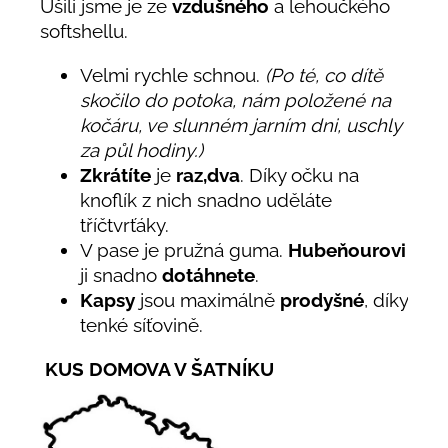
Ušili jsme je ze
vzdušného
a lehoučkého
softshellu.
Velmi rychle schnou.
(Po té, co dítě
skočilo do potoka, nám položené na
kočáru, ve slunném jarním dni, uschly
za půl hodiny.)
Zkrátíte
je
raz,dva
. Díky očku na
knoflík z nich snadno uděláte
tříčtvrťáky.
V pase je pružná guma.
Hubeňourovi
ji snadno
dotáhnete
.
Kapsy
jsou maximálně
prodyšné
, díky
tenké síťovině.
KUS DOMOVA V ŠATNÍKU