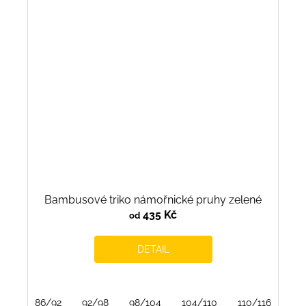
Bambusové triko námořnické pruhy zelené
435 Kč
od
DETAIL
86/92
92/98
98/104
104/110
110/116
116