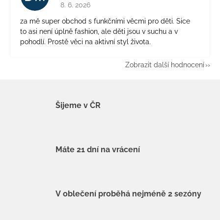
Hodnocení obchodu je 5 z 5 hvězdiček.
8. 6. 2026
za mě super obchod s funkčními věcmi pro děti. Sice
to asi není úplně fashion, ale děti jsou v suchu a v
pohodlí. Prostě věci na aktivní styl života.
Zobrazit další hodnocení
Šijeme v ČR
Máte 21 dní na vrácení
V oblečení proběhá nejméně 2 sezóny