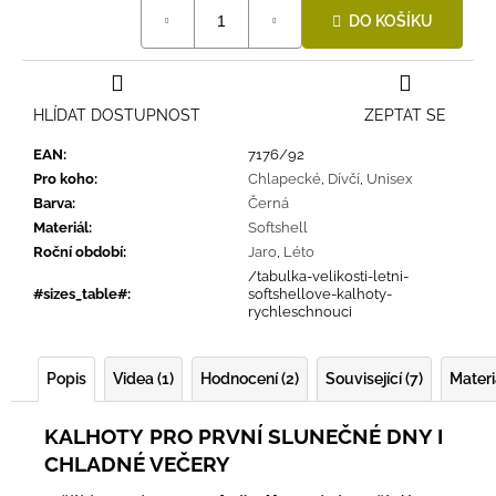
Měrná
DO KOŠÍKU
cena:
HLÍDAT DOSTUPNOST
ZEPTAT SE
EAN
:
7176/92
Pro koho
:
Chlapecké
,
Dívčí
,
Unisex
Barva
:
Černá
Materiál
:
Softshell
Roční období
:
Jaro
,
Léto
/tabulka-velikosti-letni-
#sizes_table#
:
softshellove-kalhoty-
rychleschnouci
Popis
Videa (1)
Hodnocení (2)
Související (7)
Materi
KALHOTY
PRO PRVNÍ SLUNEČNÉ DNY I
CHLADNÉ VEČERY