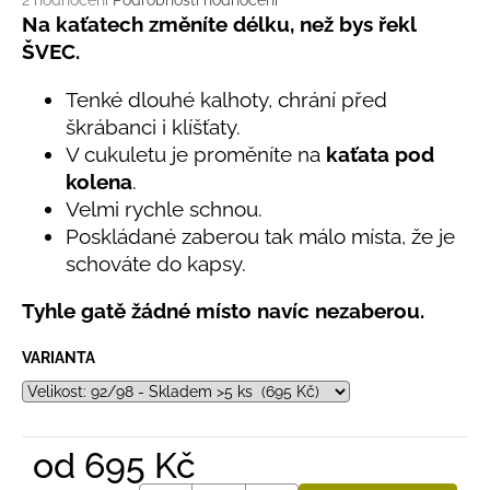
č
2 hodnocení
Podrobnosti hodnocení
hodnocení
Na kaťatech změníte délku, než bys řekl
u
produktu
j
ŠVEC.
je
e
5,0
m
Tenké dlouhé kalhoty, chrání před
z
e
škrábanci i klíšťaty.
5
hvězdiček.
V cukuletu je proměníte na
kaťata pod
kolena
.
LETNÍ
KLOBOUČEK
Velmi rychle schnou.
S
Poskládané zaberou tak málo místa, že je
OUŠKY
schováte do kapsy.
UV
30
BÍLÝ
Tyhle gatě žádné místo navíc nezaberou.
395
Kč
VARIANTA
od
695 Kč