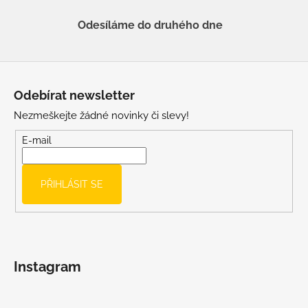
Odesíláme do druhého dne
Z
á
Odebírat newsletter
p
Nezmeškejte žádné novinky či slevy!
a
t
E-mail
í
PŘIHLÁSIT SE
Instagram