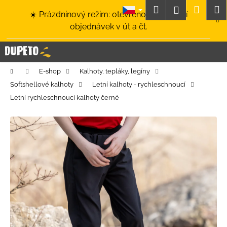
K
Přejít
Hledat
Nákup
M
Přihlášení
☀️ Prázdninový režim: otevřeno a odesílání
na
o
obsah
Zpět
Zpět
objednávek v út a čt.
košík
š
í
C
k
o
Domů
E-shop
Kalhoty, tepláky, legíny
p
Softshellové kalhoty
Letní kalhoty - rychleschnoucí
o
Letní rychleschnoucí kalhoty černé
t
ř
e
b
u
j
e
t
e
n