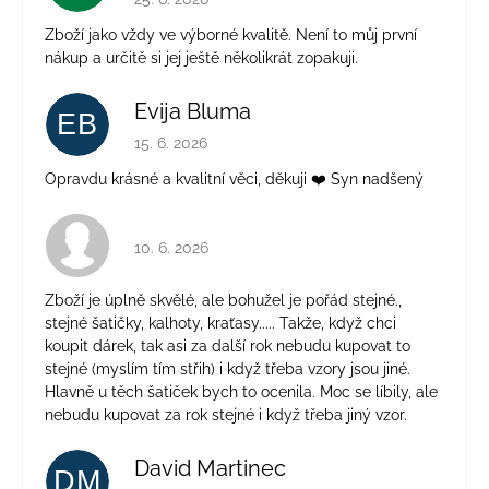
Zboží jako vždy ve výborné kvalitě. Není to můj první
nákup a určitě si jej ještě několikrát zopakuji.
Evija Bluma
EB
Hodnocení obchodu je 5 z 5 hvězdiček.
15. 6. 2026
Opravdu krásné a kvalitní věci, děkuji ❤️ Syn nadšený
Hodnocení obchodu je 4 z 5 hvězdiček.
10. 6. 2026
Zboží je úplně skvělé, ale bohužel je pořád stejné.,
stejné šatičky, kalhoty, kraťasy..... Takže, když chci
koupit dárek, tak asi za další rok nebudu kupovat to
stejné (myslím tím střih) i když třeba vzory jsou jiné.
Hlavně u těch šatiček bych to ocenila. Moc se líbily, ale
nebudu kupovat za rok stejné i když třeba jiný vzor.
David Martinec
DM