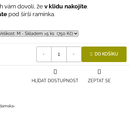
ih vám dovolí, že
v klidu nakojíte
.
áte
pod širší ramínka.
DO KOŠÍKU
HLÍDAT DOSTUPNOST
ZEPTAT SE
-damska-