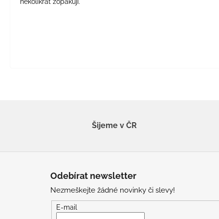
několikrát zopakuji.
Šijeme v ČR
Z
á
Odebírat newsletter
p
Nezmeškejte žádné novinky či slevy!
a
t
E-mail