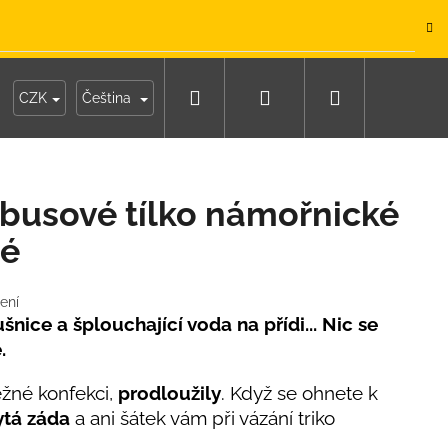
.
Hledat
Přihlášení
Nákupní
y
Moje objednávka
CZK
Čeština
košík
usové tílko námořnické
né
ení
nice a šplouchající voda na přídi... Nic se
e.
ěžné konfekci,
prodloužily
. Když se ohnete k
ytá záda
a ani šátek vám při vázání triko
IKO NÁMOŘNICKÉ