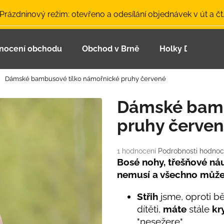
 Prázdninový režim: otevřeno a odesílání objednávek v út a čt
nocení obchodu
Obchod v Brně
Holky Dupeťačk
Co potřebujete najít?
Dámské bambusové tílko námořnické pruhy červené
HLEDAT
Dámské bamb
pruhy červe
Doporučujeme
Průměrné
1 hodnocení
Podrobnosti hodnoc
hodnocení
Bosé nohy, třešňové náuš
produktu
nemusí a všechno můž
je
5,0
Střih
jsme, oproti b
z
dítěti,
máte
stále
kr
5
LETNÍ ČEPICE UV 30 SVĚTLE MODRÁ
BAMBUSOVÉ TR
hvězdiček.
"nesežere".