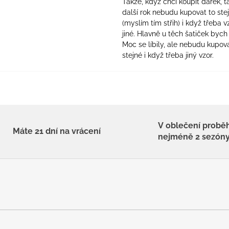
Takže, když chci koupit dárek, t
další rok nebudu kupovat to ste
(myslím tím střih) i když třeba v
jiné. Hlavně u těch šatiček bych 
Moc se líbily, ale nebudu kupova
stejné i když třeba jiný vzor.
V oblečení probě
Máte 21 dní na vrácení
nejméně 2 sezón