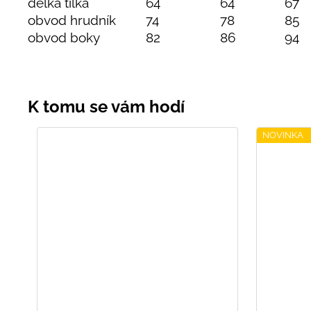
délka tílka
64
64
67
obvod hrudník
74
78
85
obvod boky
82
86
94
NOVINKA