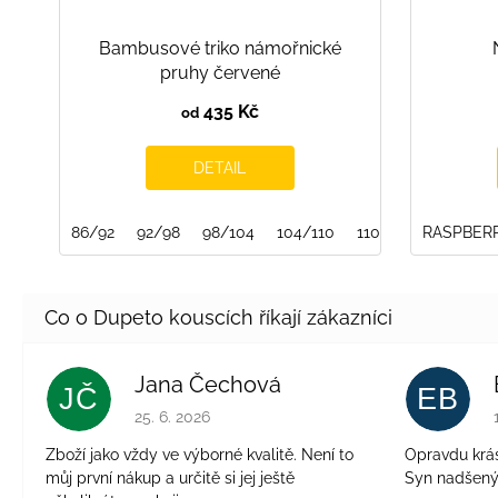
Bambusové triko námořnické
pruhy červené
435 Kč
od
DETAIL
86/92
92/98
98/104
104/110
110/116
RASPBER
116/122
Jana Čechová
JČ
EB
Hodnocení obchodu je 5 z 5 hvězdiček.
25. 6. 2026
Zboží jako vždy ve výborné kvalitě. Není to
Opravdu krásn
můj první nákup a určitě si jej ještě
Syn nadšen