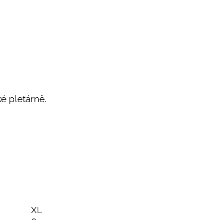
ké pletárně.
XL