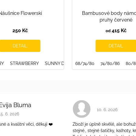
Náušnice Flowerski
Bambusové body námo
pruhy červené
250 Kč
415 Kč
od
DETAIL
DETAIL
RY
122/128
STRAWBERRY
128/134
SUNNY DAY
134/140
140/146
68/74/80
DEEP FOREST
152/158
74/80/86
158/164
GRAPHITE
80/8
Evija Bluma
Hodnocení obchodu 
10. 6. 2026
Hodnocení obchodu je 5 z 5 hvězdiček.
15. 6. 2026
é a kvalitní věci, děkuji ❤️
Zboží je úplně skvělé, ale bohuž
ý
stejné., stejné šatičky, kalhoty, kr