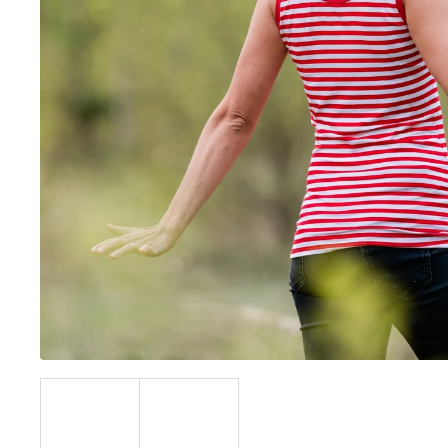
BÍLÝ
395 Kč