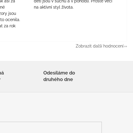
ak asi za
děti jsou v suchu a v pohodlí. Prostě věci
jné
na aktivní styl života.
zory jsou
to ocenila.
t za rok
Zobrazit další hodnocení
há
Odesíláme do
y
druhého dne