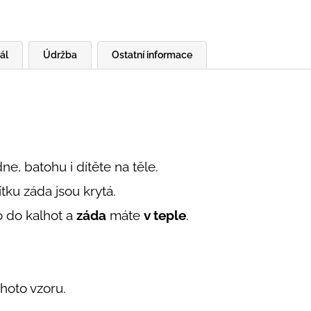
ál
Údržba
Ostatní informace
ne, batohu i dítěte na těle.
tku záda jsou krytá.
 do kalhot a
záda
máte
v teple
.
hoto vzoru.