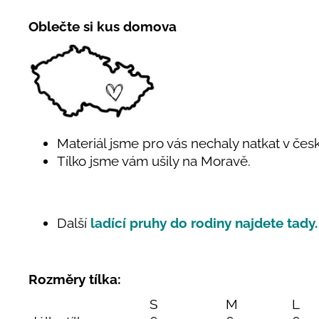
Oblečte si kus domova
Materiál jsme pro vás nechaly natkat v čes
Tílko jsme vám ušily na Moravě.
Další
ladící pruhy do rodiny najdete tady.
Rozměry tílka:
S
M
L