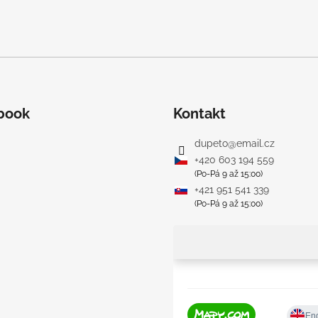
book
Kontakt
dupeto
@
email.cz
+420 603 194 559
(Po-Pá 9 až 15:00)
+421 951 541 339
(Po-Pá 9 až 15:00)