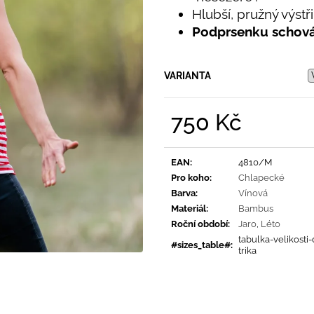
PRUHY MODRÉ
395 Kč
Hlubší, pružný výstř
435 Kč
Podprsenku schov
VARIANTA
750 Kč
Měrná
cena:
EAN
:
4810/M
Pro koho
:
Chlapecké
Barva
:
Vínová
Materiál
:
Bambus
Roční období
:
Jaro
,
Léto
tabulka-velikosti
#sizes_table#
:
trika