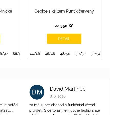
řnické
Čepice s kšiltem Puntík červený
350 Kč
od
DETAIL
6/92
CORAL PINK
86/92/98
BLUEBERRY
44/46
46/48
BERRY SMOOTHIE
48/50
50/52
WILD CHERR
52/54
David Martinec
DM
je 4 z 5 hvězdiček.
Hodnocení obchodu je 5 z 5 hvězdiček.
8. 6. 2026
el je pořád
za mě super obchod s funkčními věcmi
aťasy.....
pro děti. Sice to asi není úplně fashion, ale