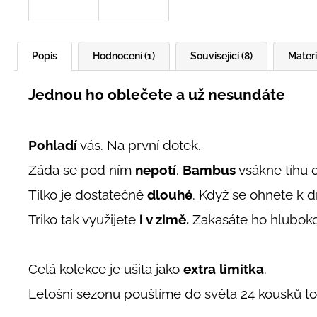
Popis
Hodnocení (1)
Související (8)
Materi
Jednou ho oblečete a už nesundáte
Pohladí
vás. Na první dotek.
Záda se pod ním
nepotí
.
Bambus
vsákne tíhu d
Tílko je dostatečně
dlouhé
. Když se ohnete k dí
Triko tak využijete
i v zimě.
Zakasáte ho hluboko
Celá kolekce je ušita jako
extra limitka
.
Letošní sezonu pouštíme do světa 24 kousků to