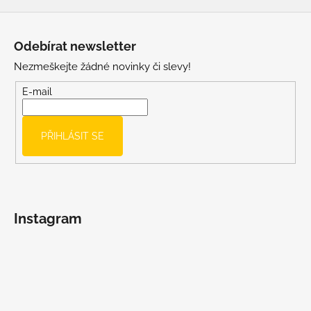
Z
á
Odebírat newsletter
p
Nezmeškejte žádné novinky či slevy!
a
t
E-mail
í
PŘIHLÁSIT SE
Instagram