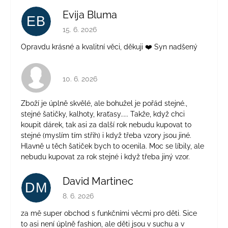
Evija Bluma
EB
Hodnocení obchodu je 5 z 5 hvězdiček.
15. 6. 2026
Opravdu krásné a kvalitní věci, děkuji ❤️ Syn nadšený
Hodnocení obchodu je 4 z 5 hvězdiček.
10. 6. 2026
Zboží je úplně skvělé, ale bohužel je pořád stejné.,
stejné šatičky, kalhoty, kraťasy..... Takže, když chci
koupit dárek, tak asi za další rok nebudu kupovat to
stejné (myslím tím střih) i když třeba vzory jsou jiné.
Hlavně u těch šatiček bych to ocenila. Moc se líbily, ale
nebudu kupovat za rok stejné i když třeba jiný vzor.
David Martinec
DM
Hodnocení obchodu je 5 z 5 hvězdiček.
8. 6. 2026
za mě super obchod s funkčními věcmi pro děti. Sice
to asi není úplně fashion, ale děti jsou v suchu a v