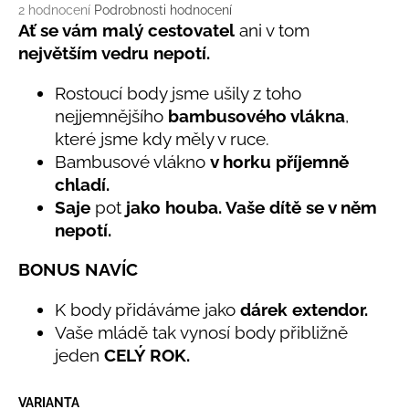
č
Průměrné
2 hodnocení
Podrobnosti hodnocení
u
hodnocení
Ať se vám malý cestovatel
ani v tom
j
produktu
největším vedru nepotí.
e
je
5,0
m
Rostoucí body jsme ušily z toho
z
e
nejjemnějšího
bambusového vlákna
,
5
hvězdiček.
které jsme kdy měly v ruce.
LETNÍ
Bambusové vlákno
v horku příjemně
ČEPICE
chladí.
UV
30
Saje
pot
jako houba. Vaše dítě se v něm
SVĚTLE
nepotí.
MODRÁ
395
BONUS NAVÍC
Kč
K body přidáváme jako
dárek extendor.
Vaše mládě tak vynosí body přibližně
jeden
CELÝ ROK.
VARIANTA