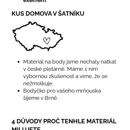
exémem
.
KUS DOMOVA V ŠATNÍKU
Materiál na body jsme nechaly natkat
v české pletárně. Máme s ním
výbornou zkušenost a víme, že se
nežmolkuje.
Bodýčko pro vašeho mrňouska
šijeme v Brně.
4 DŮVODY PROČ TENHLE MATERIÁL
MILUJETE