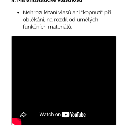
Nehrozí létaní vlasů ani "kopnutí" při
oblékání, na rozdíl od umělých
funkčních materiálů.