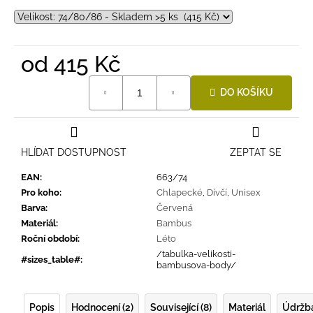
od
415 Kč
Měrná
DO KOŠÍKU
cena:
HLÍDAT DOSTUPNOST
ZEPTAT SE
EAN
:
663/74
Pro koho
:
Chlapecké
,
Dívčí
,
Unisex
Barva
:
Červená
Materiál
:
Bambus
Roční období
:
Léto
/tabulka-velikosti-
#sizes_table#
:
bambusova-body/
Popis
Hodnocení (2)
Související (8)
Materiál
Údržb