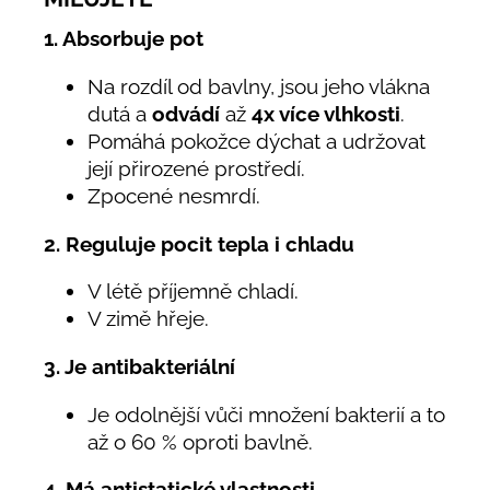
1. Absorbuje pot
Na rozdíl od bavlny, jsou jeho vlákna
dutá a
odvádí
až
4x více vlhkosti
.
Pomáhá pokožce dýchat a udržovat
její přirozené prostředí.
Zpocené nesmrdí.
2. Reguluje pocit tepla i chladu
V létě příjemně chladí.
V zimě hřeje.
3. Je antibakteriální
Je odolnější vůči množení bakterií a to
až o 60 % oproti bavlně.
4. Má antistatické vlastnosti