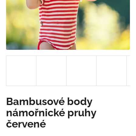
a
j
í
t
?
HLEDAT
D
Bambusové body
o
p
námořnické pruhy
o
červené
r
u