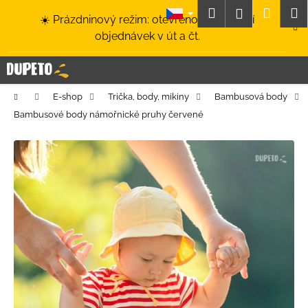
K
Přejít
Hledat
Nákup
M
Přihlášení
☀️ Prázdninový režim: otevřeno a odesílání
na
o
obsah
Zpět
Zpět
objednávek v út a čt.
košík
š
í
C
k
o
Domů
E-shop
Trička, body, mikiny
Bambusová body
p
Bambusové body námořnické pruhy červené
o
t
ř
e
b
u
j
e
t
e
n