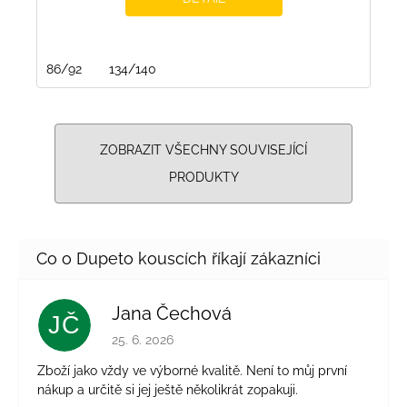
86/92
134/140
ZOBRAZIT VŠECHNY SOUVISEJÍCÍ
PRODUKTY
Jana Čechová
JČ
Hodnocení obchodu je 5 z 5 hvězdiček.
25. 6. 2026
Zboží jako vždy ve výborné kvalitě. Není to můj první
nákup a určitě si jej ještě několikrát zopakuji.