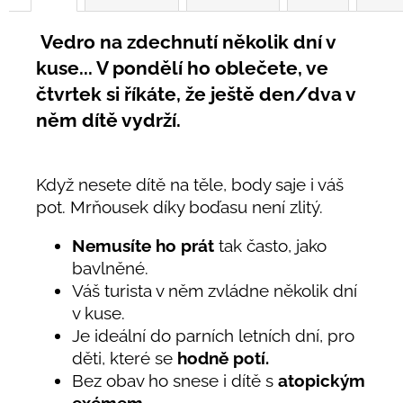
Vedro na zdechnutí několik dní v
kuse... V pondělí ho oblečete, ve
čtvrtek si říkáte, že ještě den/dva v
něm dítě vydrží.
Když nesete dítě na těle, body saje i váš
pot. Mrňousek díky boďasu není zlitý.
Nemusíte ho prát
tak často, jako
bavlněné.
Váš turista v něm zvládne několik dní
v kuse.
Je ideální do parních letních dní, pro
děti, které se
hodně potí.
Bez obav ho snese i dítě s
atopickým