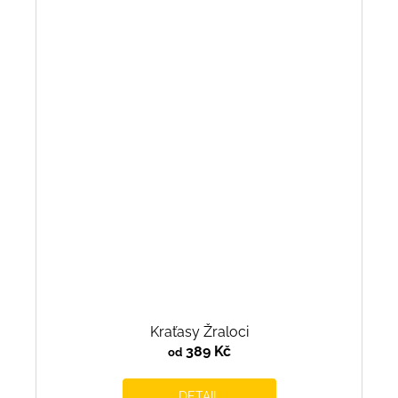
Kraťasy Žraloci
389 Kč
od
DETAIL